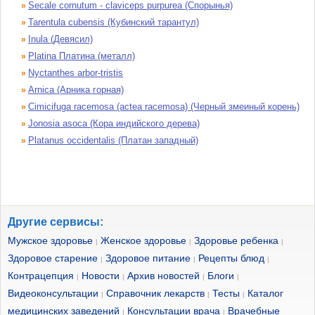
Secale cornutum - claviceps purpurea (Спорынья)
»
Tarentula cubensis (Кубинский тарантул)
»
Inula (Девясил)
»
Platina Платина (металл)
»
Nyctanthes arbor-tristis
»
Arnica (Арника горная)
»
Cimicifuga racemosa (actea racemosa) (Черный змеиный корень)
»
Jonosia asoca (Кора индийского дерева)
»
Platanus occidentalis (Платан западный)
»
Другие сервисы:
Мужское здоровье
Женское здоровье
Здоровье ребенка
|
|
|
Здоровое старение
Здоровое питание
Рецепты блюд
|
|
|
Контрацепция
Новости
Архив новостей
Блоги
|
|
|
|
Видеоконсультации
Справочник лекарств
Тесты
Каталог
|
|
|
медицинских заведений
Консультации врача
Врачебные
|
|