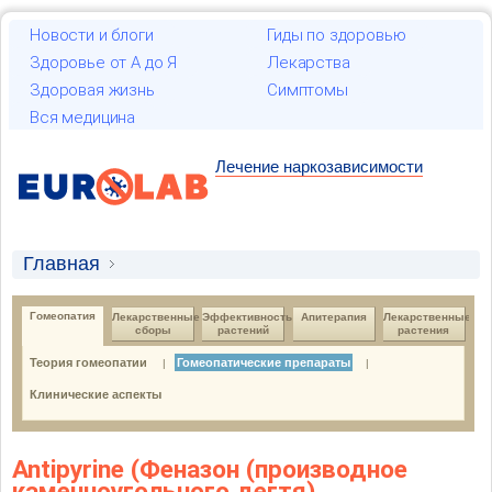
Новости и блоги
Гиды по здоровью
Здоровье от А до Я
Лекарства
Здоровая жизнь
Симптомы
Вся медицина
Лечение наркозависимости
Главная
Лекарственные растения и гомеопатия
Гомеопатия
Лекарственные 
Эффективность 
Апитерапия
Лекарственные 
сборы
растений
растения
Гомеопатия
Гомеопатические препараты
Теория гомеопатии
Гомеопатические препараты
|
|
Клинические аспекты
Antipyrine (Феназон (производное
каменноугольного дегтя)