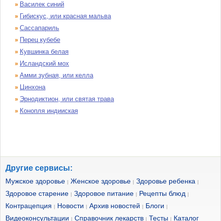
Василек синий
»
Гибискус, или красная мальва
»
Сассапариль
»
Перец кубебе
»
Кувшинка белая
»
Исландский мох
»
Амми зубная, или келла
»
Цинхона
»
Эрнодиктион, или святая трава
»
Конопля индииская
»
Другие сервисы:
Мужское здоровье
Женское здоровье
Здоровье ребенка
|
|
|
Здоровое старение
Здоровое питание
Рецепты блюд
|
|
|
Контрацепция
Новости
Архив новостей
Блоги
|
|
|
|
Видеоконсультации
Справочник лекарств
Тесты
Каталог
|
|
|