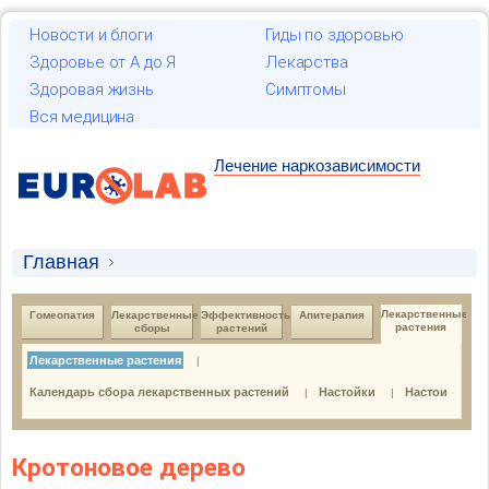
Новости и блоги
Гиды по здоровью
Здоровье от А до Я
Лекарства
Здоровая жизнь
Симптомы
Вся медицина
Лечение наркозависимости
Главная
Лекарственные растения и гомеопатия
Лекарственные 
Гомеопатия
Лекарственные 
Эффективность 
Апитерапия
растения
сборы
растений
Лекарственные растения
Лекарственные растения
|
Лекарственные растения
Календарь сбора лекарственных растений
Настойки
Настои
|
|
Кротоновое дерево