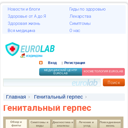
Новости и блоги
Гиды по здоровью
Здоровье от А до Я
Лекарства
Здоровая жизнь
Симптомы
Вся медицина
О нас
Вход
Регистрация
|
МЕДИЦИНСКИЙ ЦЕНТР
КОСМЕТОЛОГИЯ EUROLAB
EUROLAB
Главная
Генитальный герпес
Генитальный герпес
Обзор и факты
Профилактика
Обзор и 
Симптомы и 
Диагностика и 
Лечение и 
Повседневная 
факты
виды
анализы
уход
жизнь