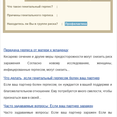
Что такое генитальный герпес?
|
Причины генитального герпеса
|
Находитесь ли Вы в группе риска?
Профилактика
|
Передача герпеса от матери к младенцу
Кесарево сечение и другие меры предосторожности могут снизить риск
заражения Согласно новому исследованию, женщины,
инфицированные герпесом, могут снизить...
Что делать, если генитальный герпесом болен ваш партнер
Если ваш партнер болен герпесом, он нуждается в вашей поддержке и
благожелательном отношении. Ему потребуется много смелости, чтобы
признаться вам в своей...
Часто задаваемые вопросы: Если ваш партнер заражен
Часто задаваемые вопросы: Если ваш партнер заражен Если вы