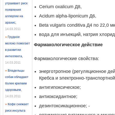
утраивает риск
Cerium oxalicum Д8,
появления
Acidum alpha-liponicum Д6,
аллергии на
арахис
,
Beta vulgaris conditiva Д4 по 22,0 м
14.03.2011
вода для инъекций, натрия хлорид
»
Грудное
молоко помогает
Фармакологическое действие
в развитии
интеллекта
,
Фармакологические свойства:
14.03.2011
»
Владельцы
энерготропное (регуляционное де
собак обладают
Кребса и электронно-транспортной
более крепким
антигипоксическое;
здоровьем
,
антиоксидантное;
14.03.2011
»
Кофе снижает
дезинтоксикационное; -
риск инсульта