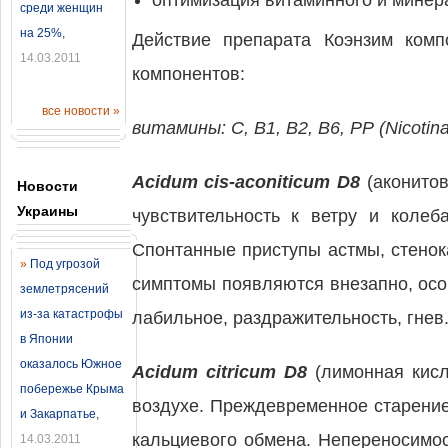
оптимизация витаминного и минер
среди женщин
на 25%
,
Действие препарата Коэнзим комп
14.03.2011
компонентов:
все новости »
витамины: С, В1, В2, В6, РР (Nicot
Acidum cis-aconiticum D8
(аконитов
Новости
Украины
чувствительность к ветру и колеб
Спонтанные приступы астмы, стенока
»
Под угрозой
симптомы появляются внезапно, осо
землетрясений
из-за катастрофы
лабильное, раздражительность, гнев
в Японии
оказалось Южное
Acidum citricum D8
(лимонная кисл
побережье Крыма
воздухе. Преждевременное старение
и Закарпатье
,
кальциевого обмена. Непереносимос
14.03.2011