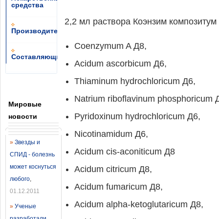
средства
2,2 мл раствора Коэнзим композитум
Производители
Coenzymum A Д8,
Составляющие
Acidum ascorbicum Д6,
Thiaminum hydrochloricum Д6,
Natrium riboflavinum phosphoricum 
Мировые
Pyridoxinum hydrochloricum Д6,
новости
Nicotinamidum Д6,
»
Звезды и
Acidum cis-aconiticum Д8
СПИД - болезнь
может коснуться
Acidum citricum Д8,
любого
,
Acidum fumaricum Д8,
01.12.2011
Acidum alpha-ketoglutaricum Д8,
»
Ученые
разработали