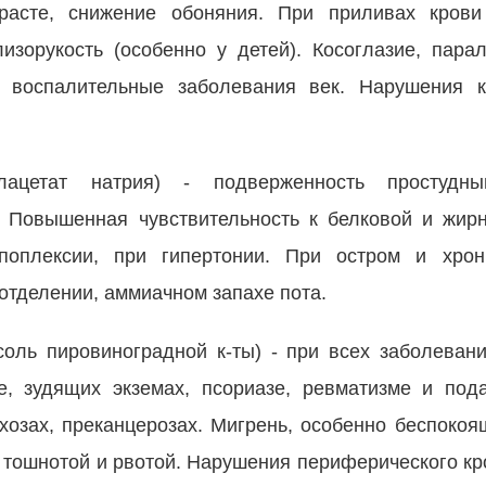
расте, снижение обоняния. При приливах крови
лизорукость (особенно у детей). Косоглазие, пар
, воспалительные заболевания век. Нарушения 
ацетат натрия) - подверженность простудны
е. Повышенная чувствительность к белковой и жир
апоплексии, при гипертонии. При остром и хрони
отделении, аммиачном запахе пота.
соль пировиноградной к-ты) - при всех заболеван
е, зудящих экземах, псориазе, ревматизме и пода
хозах, преканцерозах. Мигрень, особенно беспокоя
 тошнотой и рвотой. Нарушения периферического к