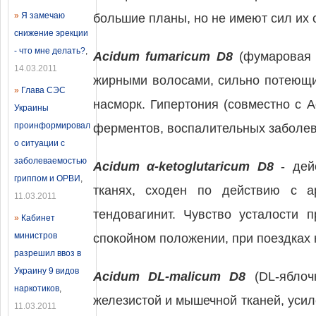
»
Я замечаю
большие планы, но не имеют сил их 
снижение эрекции
- что мне делать?
,
Acidum fumaricum D8
(фумаровая к
14.03.2011
жирными волосами, сильно потеющие
»
Глава СЭС
насморк. Гипертония (совместно с 
Украины
проинформировал
ферментов, воспалительных заболев
о ситуации с
заболеваемостью
Acidum α-ketoglutaricum D8
- дей
гриппом и ОРВИ
,
тканях, сходен по действию с а
11.03.2011
тендовагинит. Чувство усталости 
»
Кабинет
министров
спокойном положении, при поездках 
разрешил ввоз в
Украину 9 видов
Acidum DL-malicum D8
(DL-яблочн
наркотиков
,
железистой и мышечной тканей, уси
11.03.2011