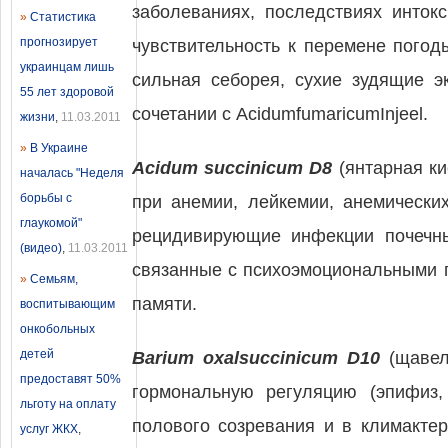
заболеваниях, последствиях инток
»
Статистика
прогнозирует
чувствительность к перемене погод
украинцам лишь
сильная себорея, сухие зудящие э
55 лет здоровой
сочетании с AcidumfumaricumInjeel.
жизни
,
11.03.2011
»
В Украине
Acidum succinicum D8
(янтарная к
началась "Неделя
борьбы с
при анемии, лейкемии, анемически
глаукомой"
рецидивирующие инфекции почечны
(видео)
,
11.03.2011
связанные с психоэмоциональными 
»
Семьям,
памяти.
воспитывающим
онкобольных
детей
Barium oxalsuccinicum D10
(щавел
предоставят 50%
гормональную регуляцию (эпифиз,
льготу на оплату
полового созревания и в климактер
услуг ЖКХ
,