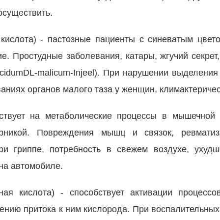
осуществить.
ислота) - пастозные пациенты с синеватым цвет
. Простудные заболевания, катары, жгучий секрет, 
АcidumDL-malicum-Injeel). При нарушении выделени
аниях органов малого таза у женщин, климактериче
ствует на метаболические процессы в мышечной 
рникой. Повреждения мышц и связок, ревматиз
при гриппе, потребность в свежем воздухе, ухуд
на автомобиле.
ая кислота) - способствует активации процессо
лению притока к ним кислорода. При воспалительных