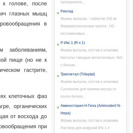
прозрачного,...
 к голове, после
Ринтид
алич глазных мышц
Формы выпуска - таблетки 150 мг
кровообращения в
Фармакологическая группа - H2-
гистаминовых...
Р-Икс 1 (R-x 1)
м заболеваниям,
Форма выпуска, состав и упаковка
Капсулы твердые желатиновые, №0,
ной пище (но не к
с белым...
ческом гастрите,
Триплетал (Trileptal)
Форма выпуска, состав и упаковка
Суспензия для приема внутрь от
иях клеточных фаз
почти белого...
гре, органических
Аминостерил Н-Гепа (Aminosteril N-
Hepa)
щая от восхода до
Форма выпуска, состав и упаковка
ровообращения при
Раствор для инфузий 8% 1 л