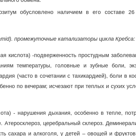
ального обмена.
озитум обусловлено наличием в его составе 26
inamid). промежуточные катализаторы цикла Кребса:
ая кислота) -подверженность простудным заболев
аниям температуры, головные и зубные боли, эк
рдия (часто в сочетании с тахикардией), боли в ко
бенно по вечерам; исчезают при теплых и сухих усл
.
ота) - нарушения дыхания, особенно в тепле, пот
. Атеросклероз, церебральный склероз. Деминерал
ть сахара и алкоголя, у детей – овощей и фруктов