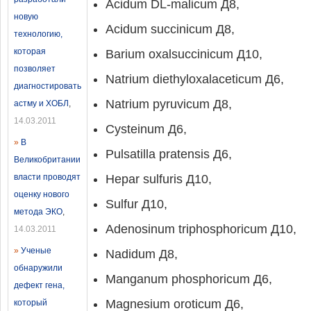
Acidum DL-malicum Д8,
новую
Acidum succinicum Д8,
технологию,
которая
Barium oxalsuccinicum Д10,
позволяет
Natrium diethyloxalaceticum Д6,
диагностировать
Natrium pyruvicum Д8,
астму и ХОБЛ
,
14.03.2011
Cysteinum Д6,
»
В
Pulsatilla pratensis Д6,
Великобритании
власти проводят
Hepar sulfuris Д10,
оценку нового
Sulfur Д10,
метода ЭКО
,
Adenosinum triphosphoricum Д10,
14.03.2011
»
Ученые
Nadidum Д8,
обнаружили
Manganum phosphoricum Д6,
дефект гена,
Magnesium oroticum Д6,
который