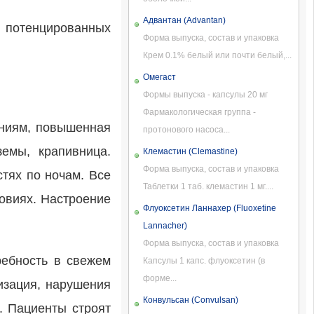
Адвантан (Advantan)
 потенцированных
Форма выпуска, состав и упаковка
Крем 0.1% белый или почти белый,...
Омегаст
Формы выпуска - капсулы 20 мг
Фармакологическая группа -
аниям, повышенная
протонового насоса...
земы, крапивница.
Клемастин (Clemastine)
Форма выпуска, состав и упаковка
стях по ночам. Все
Таблетки 1 таб. клемастин 1 мг....
овиях. Настроение
Флуоксетин Ланнахер (Fluoxetine
Lannacher)
Форма выпуска, состав и упаковка
ребность в свежем
Капсулы 1 капс. флуоксетин (в
форме...
изация, нарушения
Конвульсан (Convulsan)
. Пациенты строят