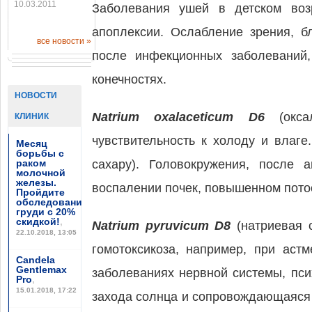
10.03.2011
Заболевания ушей в детском воз
апоплексии. Ослабление зрения, б
все новости »
после инфекционных заболеваний
конечностях.
НОВОСТИ
Natrium oxalaceticum D6
(оксал
КЛИНИК
чувствительность к холоду и влаг
Месяц
борьбы с
раком
сахару). Головокружения, после 
молочной
железы.
воспалении почек, повышенном пото
Пройдите
обследование
груди с 20%
скидкой!
,
Natrium pyruvicum D8
(натриевая 
22.10.2018, 13:05
гомотоксикоза, например, при астм
Candela
Gentlemax
заболеваниях нервной системы, пси
Pro
,
15.01.2018, 17:22
захода солнца и сопровождающаяся