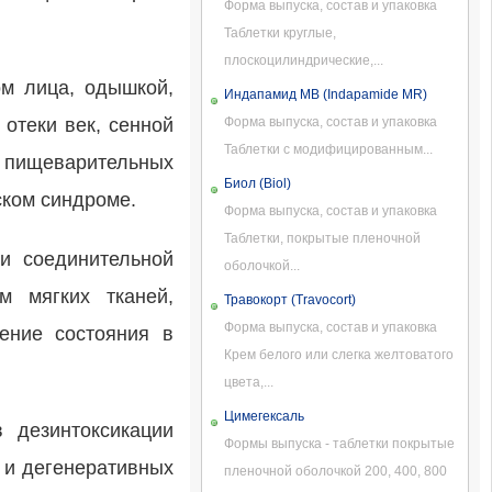
Форма выпуска, состав и упаковка
Таблетки круглые,
плоскоцилиндрические,...
ом лица, одышкой,
Индапамид МВ (Indapamide MR)
отеки век, сенной
Форма выпуска, состав и упаковка
Таблетки с модифицированным...
я пищеварительных
Биол (Biol)
ском синдроме.
Форма выпуска, состав и упаковка
Таблетки, покрытые пленочной
и соединительной
оболочкой...
м мягких тканей,
Травокорт (Travocort)
Форма выпуска, состав и упаковка
шение состояния в
Крем белого или слегка желтоватого
цвета,...
Цимегексаль
в дезинтоксикации
Формы выпуска - таблетки покрытые
 и дегенеративных
пленочной оболочкой 200, 400, 800