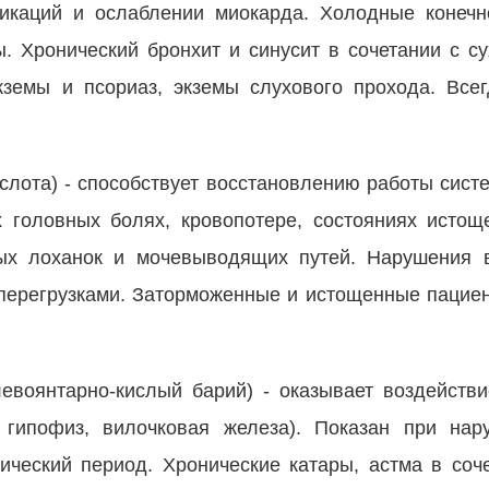
сикаций и ослаблении миокарда. Холодные конеч
ы. Хронический бронхит и синусит в сочетании с су
кземы и псориаз, экземы слухового прохода. Все
ислота) - способствует восстановлению работы сист
х головных болях, кровопотере, состояниях истощ
х лоханок и мочевыводящих путей. Нарушения в
перегрузками. Заторможенные и истощенные пацие
евоянтарно-кислый барий) - оказывает воздейств
 гипофиз, вилочковая железа). Показан при нар
ический период. Хронические катары, астма в соч