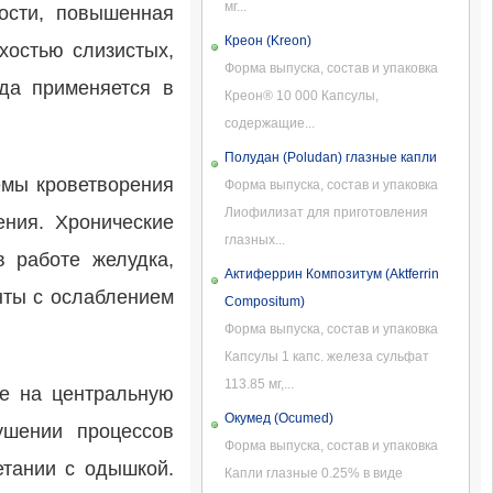
мг...
ности, повышенная
Креон (Kreon)
хостью слизистых,
Форма выпуска, состав и упаковка
гда применяется в
Креон® 10 000 Капсулы,
содержащие...
Полудан (Poludan) глазные капли
емы кроветворения
Форма выпуска, состав и упаковка
Лиофилизат для приготовления
ения. Хронические
глазных...
 работе желудка,
Актиферрин Композитум (Aktferrin
нты с ослаблением
Compositum)
Форма выпуска, состав и упаковка
Капсулы 1 капс. железа сульфат
113.85 мг,...
ие на центральную
Окумед (Ocumed)
ушении процессов
Форма выпуска, состав и упаковка
етании с одышкой.
Капли глазные 0.25% в виде