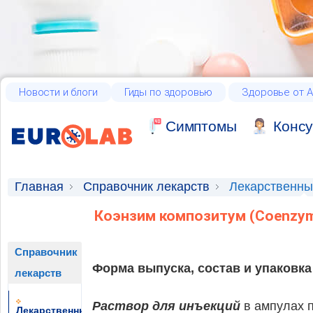
Новости и блоги
Гиды по здоровью
Здоровье от А
Cимптомы
Консу
Главная
Справочник лекарств
Лекарственны
Коэнзим композитум (Coenzym
Справочник
Форма выпуска, состав и упаковка
лекарств
Раствор для инъекций
в ампулах п
Лекарственные