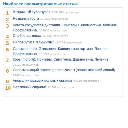
Наиболее просматриваемые статьи:
1
Вторичный туберкулез
1736103 просмотра
2
Незваные гости
179517 просмотров
3
Вегето-сосудистая дистония. Симптомы. Диагностика. Лечение.
Профилактика.
168039 просмотров
4
Слабость в ногах
122033 просмотра
5
Як позбутися гельмінтів?
114228 просмотров
6
Сальмонеллёз. Этиология. Клиническая картина. Лечение.
Профилактика.
103784 просмотра
7
Корь (morbilli). Причины. Симптомы. Диагностика. Лечение.
98129 просмотров
8
Опоясывающий герпес (herpes zoster) (опоясывающий лишай)
94988 просмотров
9
Аномалии мужских половых органов
94910 просмотров
10
Первичный сифилис
84207 просмотров