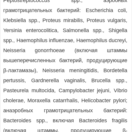
Peptostreptococcus spp.; аэробных
грамотрицательных бактерий: Escherichia coli,
Klebsiella spp., Proteus mirabilis, Proteus vulgaris,
Yersinia enterocolitica, Salmonella spp., Shigella
spp., Haemophilus influenzae, Haemophilus ducreyi,
Neisseria gonorrhoeae (включая штаммы
вышеперечисленных бактерий, продуцирующие
β-лактамазы), Neisseria meningitidis, Bordetella
pertussis, Gardnerella vaginalis, Brucella spp.,
Pasteurela multocida, Campylobacter jejuni, Vibrio
cholerae, Moraxella catarrhalis, Helicobacter pylori;
анаэробных грамотрицательных бактерий:
Bacteroides spp., включая Bacteroides fragilis
(включая штаммы, продуцирующие β-