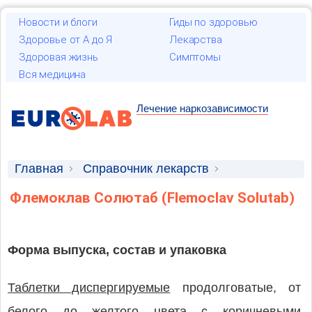
Новости и блоги
Гиды по здоровью
Здоровье от А до Я
Лекарства
Здоровая жизнь
Симптомы
Вся медицина
Лечение наркозависимости
Главная
Справочник лекарств
Лекарственные средства
Флемоклав Солютаб (Flemoclav Solutab)
Форма выпуска, состав и упаковка
Таблетки диспергируемые
продолговатые, от
белого до желтого цвета с коричневыми