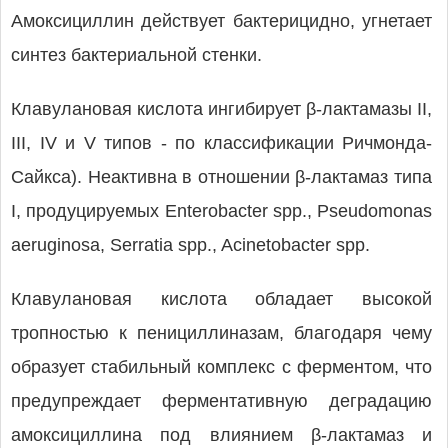
Амоксициллин действует бактерицидно, угнетает
синтез бактериальной стенки.
Клавулановая кислота ингибирует β-лактамазы II,
III, IV и V типов - по классификации Ричмонда-
Сайкса). Неактивна в отношении β-лактамаз типа
I, продуцируемых Enterobacter spp., Pseudomonas
aeruginosa, Serratia spp., Acinetobacter spp.
Клавулановая кислота обладает высокой
тропностью к пенициллиназам, благодаря чему
образует стабильный комплекс с ферментом, что
предупреждает ферментативную деградацию
амоксициллина под влиянием β-лактамаз и