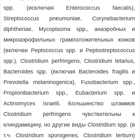
spp. (исключая Enterococcus faecalis),
Streptococcus pneumoniae, Corynebacterium
diphtheriae, Mycoplasma spp., анаэробных и
микроаэрофильных грамположительных кокков
(включая Peptococcus spp. и Peptostreptococcus
spp.), Clostridium perfringens, Clostridium tetanus,
Bacteroides spp. (включая Bacteroides fragilis и
Prevotella melaninogenica), Fusobacterium spp.,
Propionibacterium spp., Eubacterium spp. и
Actinomyces israelii. Большинство штаммов
Clostridium perfringens чувствительны к
клиндамицину, но другие виды Clostridium spp. (в
т.ч. Clostridium sporogenes, Clostridium tertium)