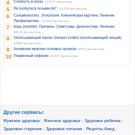
4
Слабость в ногах
122033 просмотра
5
Як позбутися гельмінтів?
114228 просмотров
6
Сальмонеллёз. Этиология. Клиническая картина. Лечение.
Профилактика.
103784 просмотра
7
Корь (morbilli). Причины. Симптомы. Диагностика. Лечение.
98129 просмотров
8
Опоясывающий герпес (herpes zoster) (опоясывающий лишай)
94988 просмотров
9
Аномалии мужских половых органов
94911 просмотров
10
Первичный сифилис
84207 просмотров
Другие сервисы:
Мужское здоровье
Женское здоровье
Здоровье ребенка
|
|
|
Здоровое старение
Здоровое питание
Рецепты блюд
|
|
|