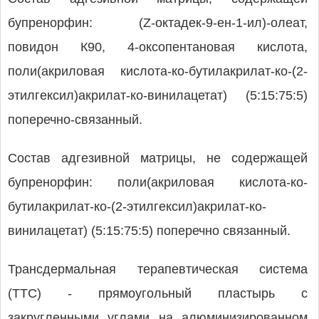
бупренорфин: (Z-октадек-9-ен-1-ил)-олеат,
повидон К90, 4-оксопентановая кислота,
поли(акриловая кислота-ко-бутилакрилат-ко-(2-
этилгексил)акрилат-ко-винилацетат) (5:15:75:5)
поперечно-связанный.
Состав адгезивной матрицы, не содержащей
бупренорфин: поли(акриловая кислота-ко-
бутилакрилат-ко-(2-этилгексил)акрилат-ко-
винилацетат) (5:15:75:5) поперечно связанный.
Трансдермальная терапевтическая система
(ТТС) - прямоугольный пластырь с
закругленными углами на алюминизированном