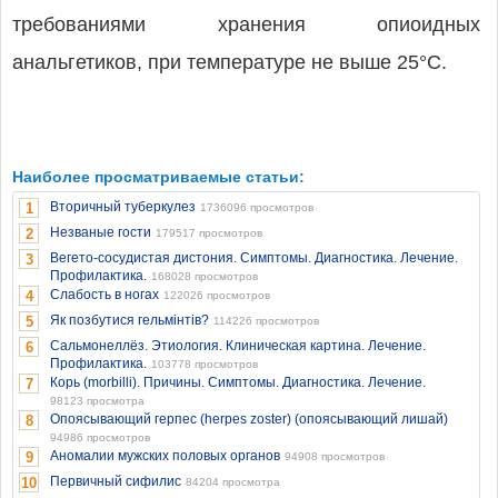
требованиями хранения опиоидных
анальгетиков, при температуре не выше 25°C.
Наиболее просматриваемые статьи:
Вторичный туберкулез
1
1736096 просмотров
Незваные гости
2
179517 просмотров
Вегето-сосудистая дистония. Симптомы. Диагностика. Лечение.
3
Профилактика.
168028 просмотров
Слабость в ногах
4
122026 просмотров
Як позбутися гельмінтів?
5
114226 просмотров
Сальмонеллёз. Этиология. Клиническая картина. Лечение.
6
Профилактика.
103778 просмотров
Корь (morbilli). Причины. Симптомы. Диагностика. Лечение.
7
98123 просмотра
Опоясывающий герпес (herpes zoster) (опоясывающий лишай)
8
94986 просмотров
Аномалии мужских половых органов
9
94908 просмотров
Первичный сифилис
10
84204 просмотра