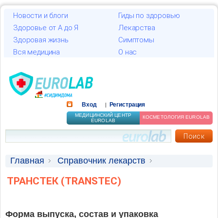
Новости и блоги
Гиды по здоровью
Здоровье от А до Я
Лекарства
Здоровая жизнь
Симптомы
Вся медицина
О нас
Вход
Регистрация
|
МЕДИЦИНСКИЙ ЦЕНТР
КОСМЕТОЛОГИЯ EUROLAB
EUROLAB
Главная
Справочник лекарств
Лекарственные средства
ТРАНСТЕК (TRANSTEC)
Форма выпуска, состав и упаковка