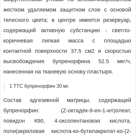
жестком удаляемом защитном слое с основой
телесного цвета; в центре имеется резервуар,
содержащий активную субстанцию - светло-
коричневая липкая масса с площадью
контактной поверхности 37.5 см2 и скоростью
высвобождения бупренорфина 52.5 мкг/ч,
нанесенная на тканевую основу пластыря.
1 ТТС бупренорфин 30 мг.
Состав адгезивной матрицы, содержащей
бупренорфин: (Z-октадек-9-ен-1-ил)олеат,
повидон К90, 4-оксопентановая кислота,
поли(акриловая кислота-ко-бутилакрилат-ко-(2-