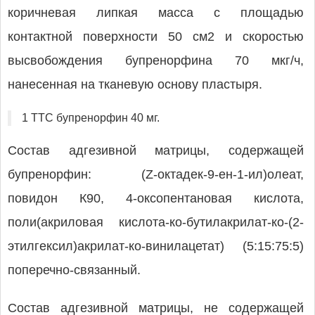
коричневая липкая масса с площадью
контактной поверхности 50 см2 и скоростью
высвобождения бупренорфина 70 мкг/ч,
нанесенная на тканевую основу пластыря.
1 ТТС бупренорфин 40 мг.
Состав адгезивной матрицы, содержащей
бупренорфин: (Z-октадек-9-ен-1-ил)олеат,
повидон К90, 4-оксопентановая кислота,
поли(акриловая кислота-ко-бутилакрилат-ко-(2-
этилгексил)акрилат-ко-винилацетат) (5:15:75:5)
поперечно-связанный.
Состав адгезивной матрицы, не содержащей