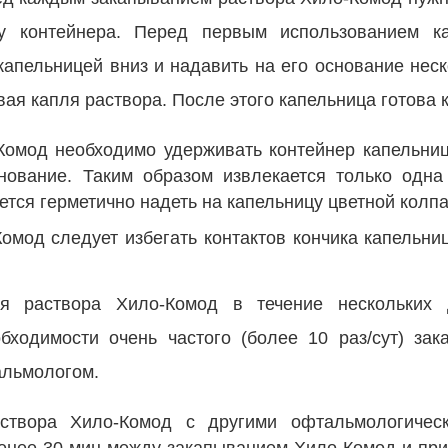
цу контейнера. Перед первым использованием к
апельницей вниз и надавить на его основание неск
вая капля раствора. После этого капельница готова 
Комод необходимо удерживать контейнер капельниц
нование. Таким образом извлекается только одна
тся герметично надеть на капельницу цветной колпа
омод следует избегать контактов кончика капельни
я раствора Хило-Комод в течение нескольких
бходимости очень частого (более 10 раз/сут) зак
альмологом.
створа Хило-Комод с другими офтальмологичес