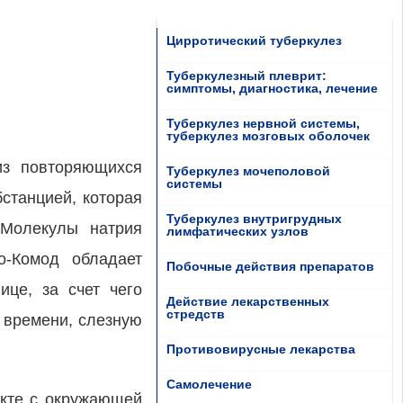
Цирротический туберкулез
Туберкулезный плеврит:
симптомы, диагностика, лечение
Туберкулез нервной системы,
туберкулез мозговых оболочек
из повторяющихся
Туберкулез мочеполовой
системы
станцией, которая
Туберкулез внутригрудных
 Молекулы натрия
лимфатических узлов
о-Комод обладает
Побочные действия препаратов
це, за счет чего
Действие лекарственных
стредств
 времени, слезную
Противовирусные лекарства
Самолечение
акте с окружающей