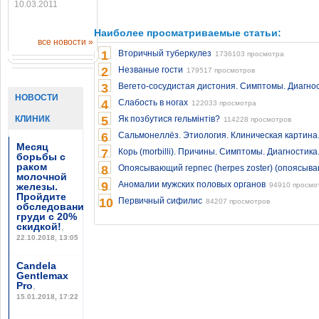
10.03.2011
Наиболее просматриваемые статьи:
все новости »
1
Вторичный туберкулез
1736103 просмотра
2
Незваные гости
179517 просмотров
3
Вегето-сосудистая дистония. Симптомы. Диагнос
НОВОСТИ
4
Слабость в ногах
122033 просмотра
КЛИНИК
5
Як позбутися гельмінтів?
114228 просмотров
6
Сальмонеллёз. Этиология. Клиническая картина
Месяц
7
Корь (morbilli). Причины. Симптомы. Диагностика
борьбы с
раком
8
Опоясывающий герпес (herpes zoster) (опоясыв
молочной
9
Аномалии мужских половых органов
железы.
94910 просмо
Пройдите
10
Первичный сифилис
84207 просмотров
обследование
груди с 20%
скидкой!
,
22.10.2018, 13:05
Candela
Gentlemax
Pro
,
15.01.2018, 17:22