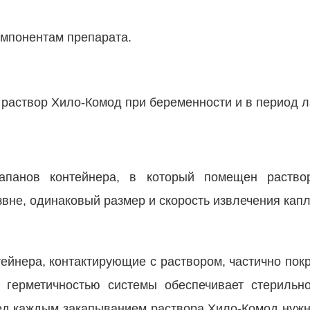
омпонентам препарата.
раствор Хило-Комод при беременности и в период л
апанов контейнера, в который помещен раствор
звне, одинаковый размер и скорость извлечения кап
тейнера, контактирующие с раствором, частично пок
 герметичностью системы обеспечивает стерильн
ред каждым закапыванием раствора Хило-Комод нужн