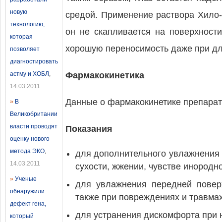
новую
средой. Применение раствора Хило
технологию,
он не скапливается на поверхности
которая
хорошую переносимость даже при д
позволяет
диагностировать
астму и ХОБЛ
,
Фармакокинетика
14.03.2011
Данные о фармакокинетике препарат
»
В
Великобритании
власти проводят
Показания
оценку нового
метода ЭКО
,
для дополнительного увлажнения 
14.03.2011
сухости, жжении, чувстве инородно
»
Ученые
для увлажнения передней поверх
обнаружили
также при повреждениях и травма
дефект гена,
для устранения дискомфорта при н
который