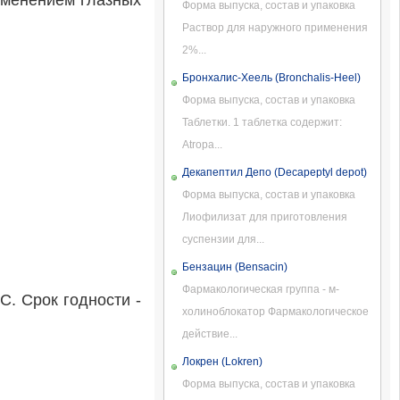
именением глазных
Форма выпуска, состав и упаковка
Раствор для наружного применения
2%...
Бронхалис-Хеель (Bronchalis-Heel)
Форма выпуска, состав и упаковка
Таблетки. 1 таблетка содержит:
Atropa...
Декапептил Депо (Decapeptyl depot)
Форма выпуска, состав и упаковка
Лиофилизат для приготовления
суспензии для...
Бензацин (Bensacin)
Фармакологическая группа - м-
C. Срок годности -
холиноблокатор Фармакологическое
действие...
Локрен (Lokren)
Форма выпуска, состав и упаковка