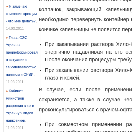
»
Я замечаю
колпачок, закрывающий капельни
снижение эрекции
необходимо перевернуть контейнер к
- что мне делать?
,
14.03.2011
кончике капельницы не появится пер
»
Глава СЭС
При закапывании раствора Хило-
Украины
энергично надавливая на его ос
проинформировал
После окончания процедуры требуе
о ситуации с
заболеваемостью
При закапывании раствора Хило-К
гриппом и ОРВИ
,
глаза и кожей.
11.03.2011
В случае, если после применени
»
Кабинет
министров
сохраняется, а также в случае нео
разрешил ввоз в
проконсультироваться с врачом-офт
Украину 9 видов
наркотиков
,
При совместном применении ра
11.03.2011