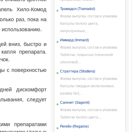
апель Хило-Комод
Трамадол (Tramadol)
Форма выпуска, состав и упаковка
олько раз, пока на
Капсулы белого цвета,
к использованию.
непрозрачные;...
Иммард (Immard)
ей вниз, быстро и
Форма выпуска, состав и упаковка
 капля препарата.
Таблетки, покрытые пленочной
чок.
оболочкой...
цы с поверхностью
Страттера (Strattera)
Форма выпуска, состав и упаковка
Капсулы твердые желатиновые,
 дней дискомфорт
размер №3,...
апывания, следует
Сагенит (Sagenit)
Форма выпуска, состав и упаковка
Таблетки белого цвета,...
кими препаратами
Регейн (Regaine)