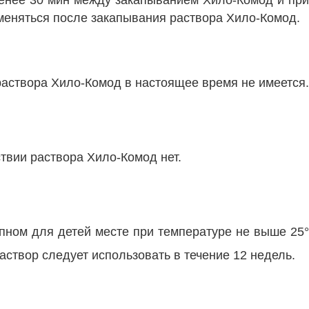
менее 30 мин между закапыванием Хило-Комод и пр
меняться после закапывания раствора Хило-Комод.
раствора Хило-Комод в настоящее время не имеется.
твии раствора Хило-Комод нет.
пном для детей месте при температуре не выше 25°
аствор следует использовать в течение 12 недель.