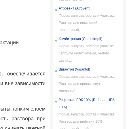
Атровент (Atrovent)
Форма выпуска, состав и упаковка
Раствор для ингаляций
прозрачный,...
Комбитропил (Combitropil)
актации.
Форма выпуска, состав и упаковка
Капсулы желатиновые, белого
цвета;...
Вигантол (Vigantol)
, обеспечивается
Форма выпуска, состав и упаковка
ли вне зависимости
Раствор для приема внутрь
масляный...
Рефортан ГЭК 10% (Refortan HES
10%)
рыты тонким слоем
Форма выпуска, состав и упаковка
ость раствора при
Раствор для инфузий 10%
о снимать цветной
прозрачный, слабо...