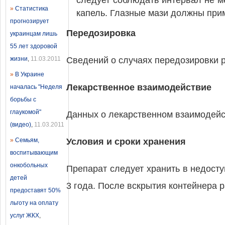
следует соблюдать интервал не 
»
Статистика
капель. Глазные мази должны при
прогнозирует
Передозировка
украинцам лишь
55 лет здоровой
жизни
,
11.03.2011
Сведений о случаях передозировки 
»
В Украине
Лекарственное взаимодействие
началась "Неделя
борьбы с
глаукомой"
Данных о лекарственном взаимодейс
(видео)
,
11.03.2011
»
Семьям,
Условия и сроки хранения
воспитывающим
онкобольных
Препарат следует хранить в недосту
детей
3 года. После вскрытия контейнера р
предоставят 50%
льготу на оплату
услуг ЖКХ
,