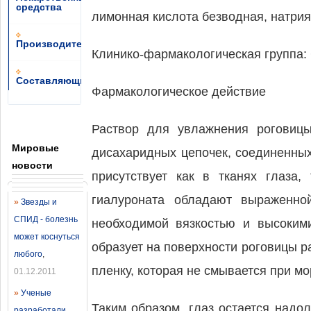
средства
лимонная кислота безводная, натрия 
Производители
Клинико-фармакологическая группа:
Составляющие
Фармакологическое действие
Раствор для увлажнения роговицы
Мировые
дисахаридных цепочек, соединенных
новости
присутствует как в тканях глаза
гиалуроната обладают выраженно
»
Звезды и
СПИД - болезнь
необходимой вязкостью и высоким
может коснуться
образует на поверхности роговицы 
любого
,
пленку, которая не смывается при м
01.12.2011
»
Ученые
Таким образом, глаз остается над
разработали