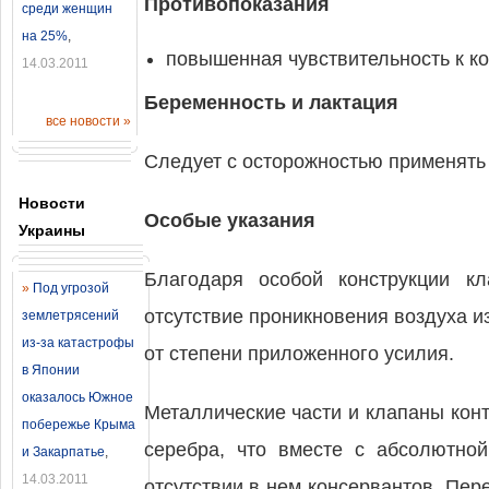
Противопоказания
среди женщин
на 25%
,
повышенная чувствительность к к
14.03.2011
Беременность и лактация
все новости »
Следует с осторожностью применять 
Новости
Особые указания
Украины
Благодаря особой конструкции кл
»
Под угрозой
отсутствие проникновения воздуха и
землетрясений
из-за катастрофы
от степени приложенного усилия.
в Японии
оказалось Южное
Металлические части и клапаны кон
побережье Крыма
серебра, что вместе с абсолютной
и Закарпатье
,
14.03.2011
отсутствии в нем консервантов. Пе