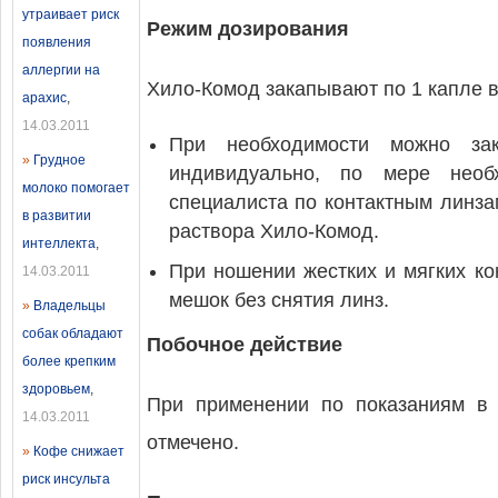
утраивает риск
Режим дозирования
появления
аллергии на
Хило-Комод закапывают по 1 капле в
арахис
,
14.03.2011
При необходимости можно зак
»
Грудное
индивидуально, по мере необ
молоко помогает
специалиста по контактным линза
в развитии
раствора Хило-Комод.
интеллекта
,
При ношении жестких и мягких к
14.03.2011
мешок без снятия линз.
»
Владельцы
собак обладают
Побочное действие
более крепким
здоровьем
,
При применении по показаниям в 
14.03.2011
отмечено.
»
Кофе снижает
риск инсульта