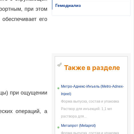
Гемодиализ
фортным, при этом
 обеспечивает его
Также в разделе
Метро-Аднекс-Инъель (Metro-Adnex-
ицы) при ощущении
Injeel)
Форма выпуска, состав и упаковка
Раствор для инъекций. 1,1 мл
еских операций, а
раствора для...
Метапрот (Metaprot)
Форма выпуска, состав и упаковка