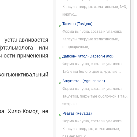
Капсулы твердые желатиновые, №3,
корпус...
Тасигна (Tasigna)
Форма выпуска, состав и упаковка
устанавливается
Капсулы твердые желатиновые,
фтальмолога или
непрозрачные,...
ьности применения
Дапсон-Фатол (Dapson-Fatol)
Форма выпуска, состав и упаковка
Таблетки белого цвета, круглые,...
 конъюнктивальный
Агнукастон (Agnucaston)
Форма выпуска, состав и упаковка
Таблетки, покрытые оболочкой 1 таб.
экстракт...
ра Хило-Комод не
Реатаз (Reyataz)
Форма выпуска, состав и упаковка
Капсулы твердые, желатиновые,
размер №2, с...