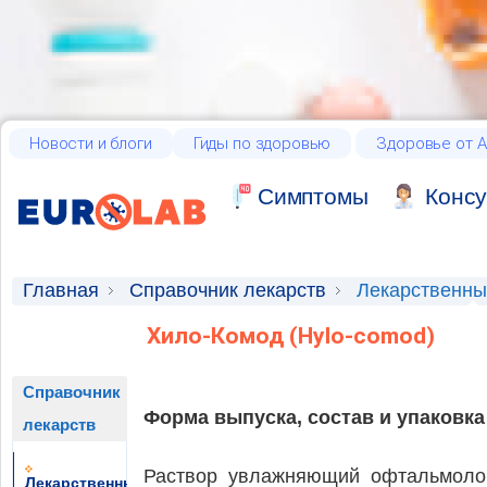
Новости и блоги
Гиды по здоровью
Здоровье от А
Cимптомы
Консу
Главная
Справочник лекарств
Лекарственны
Хило-Комод (Hylo-comod)
Справочник
Форма выпуска, состав и упаковка
лекарств
Раствор увлажняющий офтальмолог
Лекарственные