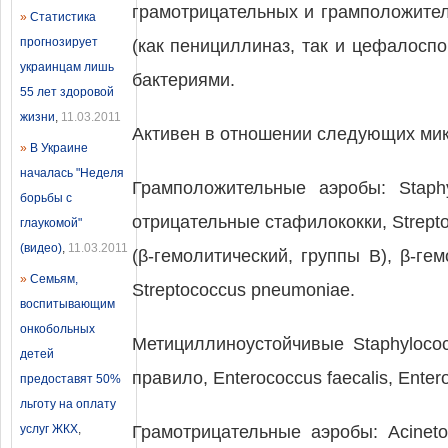
грамотрицательных и грамположител
»
Статистика
прогнозирует
(как пенициллиназ, так и цефалос
украинцам лишь
бактериями.
55 лет здоровой
жизни
,
11.03.2011
Активен в отношении следующих мик
»
В Украине
началась "Неделя
Грамположительные аэробы: Staphy
борьбы с
отрицательные стафилококки, Streptoc
глаукомой"
(видео)
,
11.03.2011
(β-гемолитический, группы B), β-гем
»
Семьям,
Streptococcus pneumoniae.
воспитывающим
онкобольных
Метициллиноустойчивые Staphylococ
детей
правило, Enterococcus faecalis, Ente
предоставят 50%
льготу на оплату
услуг ЖКХ
,
Грамотрицательные аэробы: Acinetoba