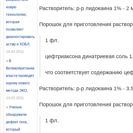
новую
Растворитель: р-р лидокаина 1% - 2 
технологию,
которая
Порошок для приготовления раствора
позволяет
диагностировать
1 фл.
астму и ХОБЛ
,
14.03.2011
цефтриаксона динатриевая соль 1.
»
В
Великобритании
что соответствует содержанию цеф
власти проводят
оценку нового
Растворитель: р-р лидокаина 1% - 3.5
метода ЭКО
,
14.03.2011
Порошок для приготовления раствора
»
Ученые
обнаружили
1 фл.
дефект гена,
который