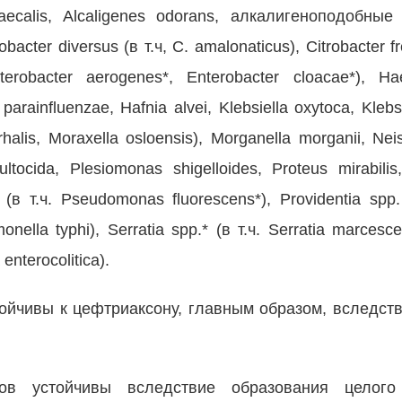
faecalis, Alcaligenes odorans, алкалигеноподобные 
bacter diversus (в т.ч, С. amalonaticus), Citrobacter fr
nterobacter aerogenes*, Enterobacter cloacae*), Ha
arainfluenzae, Hafnia alvei, Klebsiella oxytoca, Klebs
rhalis, Moraxella osloensis), Morganella morganii, Nei
ultocida, Plesiomonas shigelloides, Proteus mirabilis
(в т.ч. Pseudomonas fluorescens*), Providentia spp. 
monella typhi), Serratia spp.* (в т.ч. Serratia marcesce
 enterocolitica).
тойчивы к цефтриаксону, главным образом, вследств
ов устойчивы вследствие образования целого