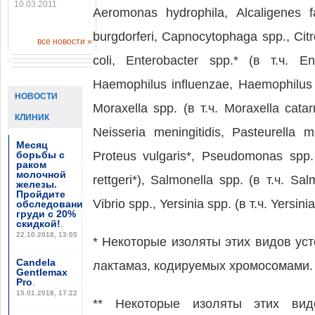
10.03.2011
Aeromonas hydrophila, Alcaligenes 
burgdorferi, Capnocytophaga spp., Citro
все новости »
coli, Enterobacter spp.* (в т.ч. E
Haemophilus influenzae, Haemophilus p
НОВОСТИ
Moraxella spp. (в т.ч. Moraxella catar
КЛИНИК
Neisseria meningitidis, Pasteurella m
Месяц
борьбы с
Proteus vulgaris*, Pseudomonas spp. 
раком
молочной
rettgeri*), Salmonella spp. (в т.ч. Sal
железы.
Пройдите
Vibrio spp., Yersinia spp. (в т.ч. Yersinia
обследование
груди с 20%
скидкой!
,
22.10.2018, 13:05
* Некоторые изоляты этих видов ус
Candela
лактамаз, кодируемых хромосомами.
Gentlemax
Pro
,
15.01.2018, 17:22
** Некоторые изоляты этих вид