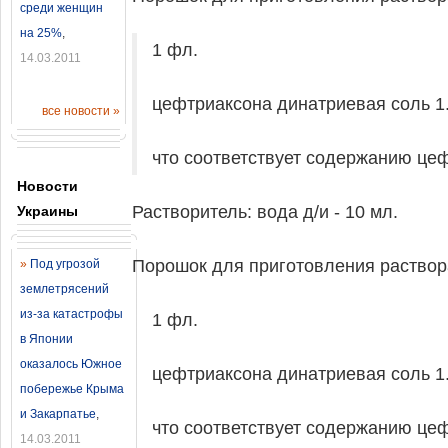
среди женщин
на 25%
,
1 фл.
14.03.2011
цефтриаксона динатриевая соль 1.
все новости »
что соответствует содержанию цеф
Новости
Растворитель: вода д/и - 10 мл.
Украины
Порошок для приготовления раствора
»
Под угрозой
землетрясений
из-за катастрофы
1 фл.
в Японии
оказалось Южное
цефтриаксона динатриевая соль 1.
побережье Крыма
и Закарпатье
,
что соответствует содержанию цеф
14.03.2011