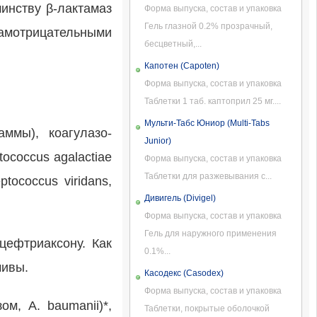
инству β-лактамаз
Форма выпуска, состав и упаковка
Гель глазной 0.2% прозрачный,
рамотрицательными
бесцветный,...
Капотен (Capoten)
Форма выпуска, состав и упаковка
Таблетки 1 таб. каптоприл 25 мг....
Мульти-Табс Юниор (Multi-Tabs
аммы), коагулазо-
Junior)
ococcus agalactiae
Форма выпуска, состав и упаковка
Таблетки для разжевывания с...
tococcus viridans,
Дивигель (Divigel)
Форма выпуска, состав и упаковка
Гель для наружного применения
цефтриаксону. Как
0.1%...
чивы.
Касодекс (Casodex)
Форма выпуска, состав и упаковка
ом, A. baumanii)*,
Таблетки, покрытые оболочкой