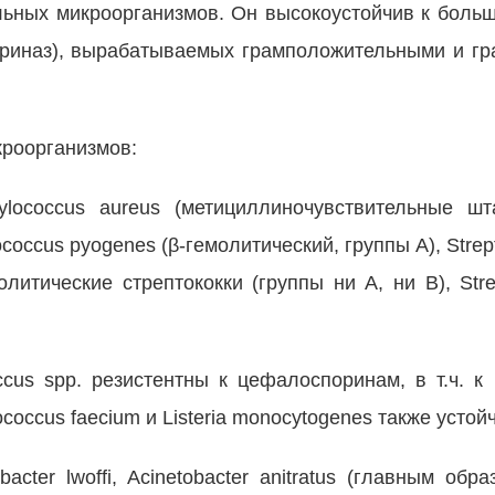
ьных микроорганизмов. Он высокоустойчив к больш
пориназ), вырабатываемых грамположительными и г
роорганизмов:
lococcus aureus (метициллиночувствительные шт
occus pyogenes (β-гемолитический, группы А), Strept
олитическиe стрептококки (группы ни А, ни В), Strep
cus spp. резистентны к цефалоспоринам, в т.ч. к 
rococcus faecium и Listeria monocytogenes также устой
cter lwoffi, Acinetobacter anitratus (главным образ