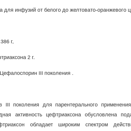
 для инфузий от белого до желтовато-оранжевого ц
386 г,
триаксона 2 г.
Цефалоспорин III поколения .
 III поколения для парентерального применения
дная активность цефтриаксона обусловлена под
ефтриаксон обладает широким спектром дейст