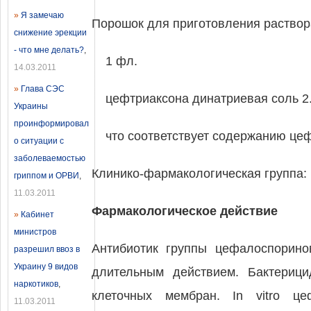
»
Я замечаю
Порошок для приготовления раствора
снижение эрекции
- что мне делать?
,
1 фл.
14.03.2011
»
Глава СЭС
цефтриаксона динатриевая соль 2.
Украины
проинформировал
что соответствует содержанию цеф
о ситуации с
заболеваемостью
Клинико-фармакологическая группа: 
гриппом и ОРВИ
,
11.03.2011
Фармакологическое действие
»
Кабинет
министров
Антибиотик группы цефалоспоринов
разрешил ввоз в
Украину 9 видов
длительным действием. Бактерици
наркотиков
,
клеточных мембран. In vitro ц
11.03.2011