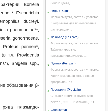
белого цвета,...
бактерии, Borrelia
Зигрис (Xigris)
eundii*, Escherichia
Форма выпуска, состав и упаковка
emophilus ducreyi,
Лиофилизат для приготовления
iella pneumoniae**,
раствора для...
Фозикард (Fosicard)
sseria gonorrhoeae,
Форма выпуска, состав и упаковка
, Proteus penneri*,
Таблетки круглые,
(в т.ч. Providentia
плоскоцилиндрические,...
ns*), Shigella spp.,
Пумпан (Pumpan)
Форма выпуска, состав и упаковка
Капли гомеопатические в виде
прозрачной, от...
ие образования β-
Просталин (Prostalin)
Состав и форма выпуска супп.
ректал., № 5 Ихтамол 0,15 г...
 ряда плазмидо-
Шеризолон