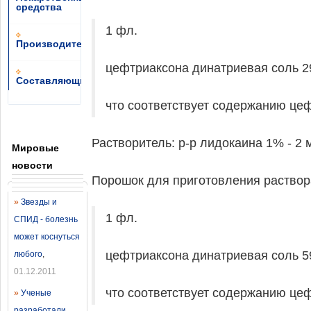
средства
1 фл.
Производители
цефтриаксона динатриевая соль 29
Составляющие
что соответствует содержанию цеф
Растворитель: р-р лидокаина 1% - 2 
Мировые
новости
Порошок для приготовления раствора
»
Звезды и
1 фл.
СПИД - болезнь
может коснуться
цефтриаксона динатриевая соль 59
любого
,
01.12.2011
что соответствует содержанию цеф
»
Ученые
разработали