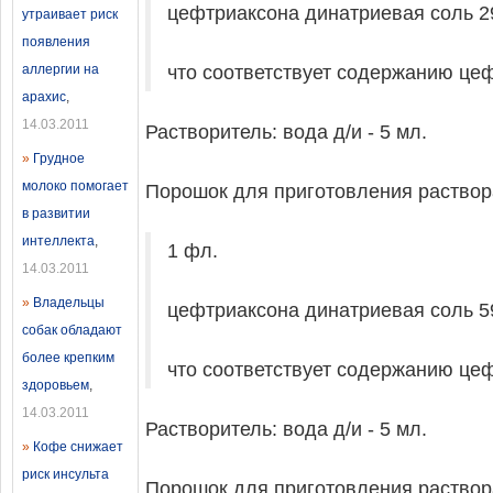
цефтриаксона динатриевая соль 29
утраивает риск
появления
аллергии на
что соответствует содержанию цеф
арахис
,
14.03.2011
Растворитель: вода д/и - 5 мл.
»
Грудное
молоко помогает
Порошок для приготовления раствора
в развитии
интеллекта
,
1 фл.
14.03.2011
»
Владельцы
цефтриаксона динатриевая соль 59
собак обладают
более крепким
что соответствует содержанию цеф
здоровьем
,
14.03.2011
Растворитель: вода д/и - 5 мл.
»
Кофе снижает
риск инсульта
Порошок для приготовления раствора