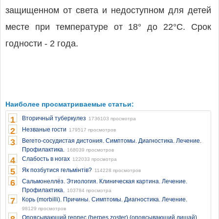
защищенном от света и недоступном для детей
месте при температуре от 18° до 22°С. Срок
годности - 2 года.
Наиболее просматриваемые статьи:
1
Вторичный туберкулез
1736103 просмотра
2
Незваные гости
179517 просмотров
3
Вегето-сосудистая дистония. Симптомы. Диагностика. Лечение.
Профилактика.
168039 просмотров
4
Слабость в ногах
122033 просмотра
5
Як позбутися гельмінтів?
114228 просмотров
6
Сальмонеллёз. Этиология. Клиническая картина. Лечение.
Профилактика.
103784 просмотра
7
Корь (morbilli). Причины. Симптомы. Диагностика. Лечение.
98129 просмотров
Опоясывающий герпес (herpes zoster) (опоясывающий лишай)