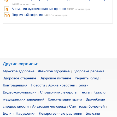
8
94988 просмотров
9
Аномалии мужских половых органов
94911 просмотров
10
Первичный сифилис
84207 просмотров
Другие сервисы:
Мужское здоровье
Женское здоровье
Здоровье ребенка
|
|
|
Здоровое старение
Здоровое питание
Рецепты блюд
|
|
|
Контрацепция
Новости
Архив новостей
Блоги
|
|
|
|
Видеоконсультации
Справочник лекарств
Тесты
Каталог
|
|
|
медицинских заведений
Консультации врача
Врачебные
|
|
специальности
Анатомия человека
Симптомы болезней
|
|
|
Боли
Нарушения
Лекарственные растения
Болезни
и
|
|