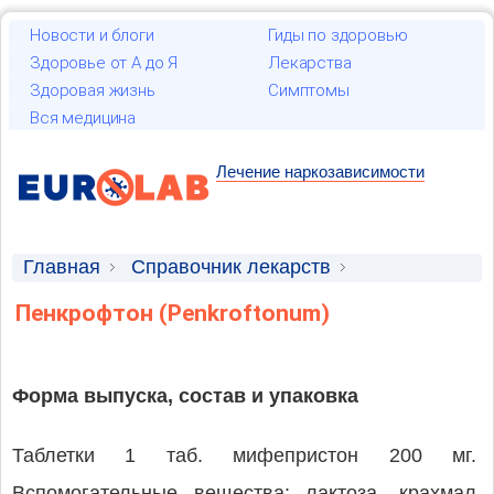
Новости и блоги
Гиды по здоровью
Здоровье от А до Я
Лекарства
Здоровая жизнь
Симптомы
Вся медицина
Лечение наркозависимости
Главная
Справочник лекарств
Лекарственные средства
Пенкрофтон (Penkroftonum)
Форма выпуска, состав и упаковка
Таблетки 1 таб. мифепристон 200 мг.
Вспомогательные вещества: лактоза, крахмал