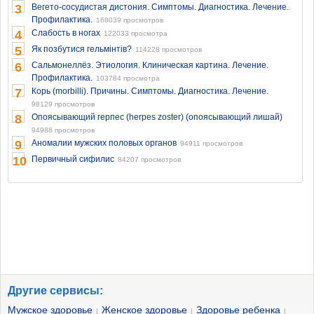
3
Вегето-сосудистая дистония. Симптомы. Диагностика. Лечение.
Профилактика.
168039 просмотров
4
Слабость в ногах
122033 просмотра
5
Як позбутися гельмінтів?
114228 просмотров
6
Сальмонеллёз. Этиология. Клиническая картина. Лечение.
Профилактика.
103784 просмотра
7
Корь (morbilli). Причины. Симптомы. Диагностика. Лечение.
98129 просмотров
8
Опоясывающий герпес (herpes zoster) (опоясывающий лишай)
94988 просмотров
9
Аномалии мужских половых органов
94911 просмотров
10
Первичный сифилис
84207 просмотров
Другие сервисы:
Мужское здоровье
Женское здоровье
Здоровье ребенка
|
|
|