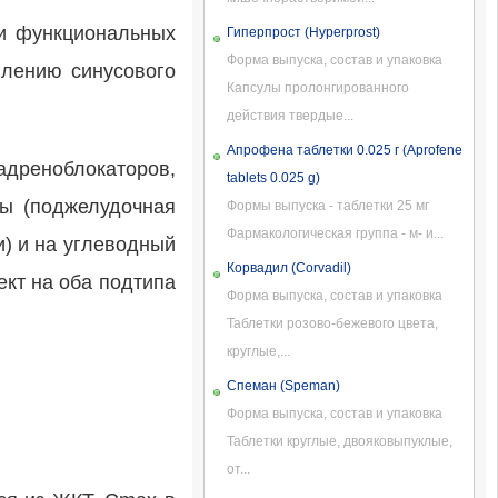
ри функциональных
Гиперпрост (Hyperprost)
Форма выпуска, состав и упаковка
влению синусового
Капсулы пролонгированного
действия твердые...
Апрофена таблетки 0.025 г (Aprofene
адреноблокаторов,
tablets 0.025 g)
ры (поджелудочная
Формы выпуска - таблетки 25 мг
Фармакологическая группа - м- и...
и) и на углеводный
Корвадил (Corvadil)
ект на оба подтипа
Форма выпуска, состав и упаковка
Таблетки розово-бежевого цвета,
круглые,...
Спеман (Speman)
Форма выпуска, состав и упаковка
Таблетки круглые, двояковыпуклые,
от...