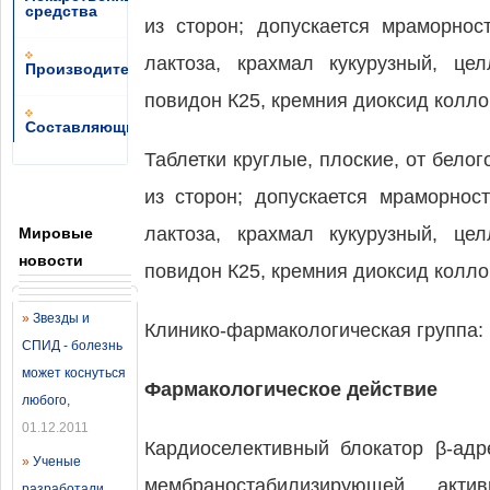
средства
из сторон; допускается мраморнос
лактоза, крахмал кукурузный, це
Производители
повидон К25, кремния диоксид колло
Составляющие
Таблетки круглые, плоские, от бело
из сторон; допускается мраморнос
лактоза, крахмал кукурузный, це
Мировые
новости
повидон К25, кремния диоксид колло
»
Звезды и
Клинико-фармакологическая группа:
СПИД - болезнь
может коснуться
Фармакологическое действие
любого
,
01.12.2011
Кардиоселективный блокатор β-ад
»
Ученые
мембраностабилизирующей акти
разработали