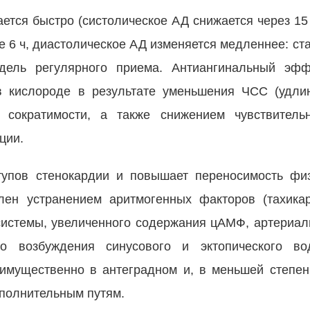
ется быстро (систолическое АД снижается через 15
ние 6 ч, диастолическое АД изменяется медленнее: с
дель регулярного приема. Антиангинальный эфф
в кислороде в результате уменьшения ЧСС (удли
 сократимости, а также снижением чувствитель
ции.
тупов стенокардии и повышает переносимость физ
лен устранением аритмогенных факторов (тахика
системы, увеличенного содержания цАМФ, артериаль
го возбуждения синусового и эктопического в
имущественно в антеградном и, в меньшей степен
ополнительным путям.