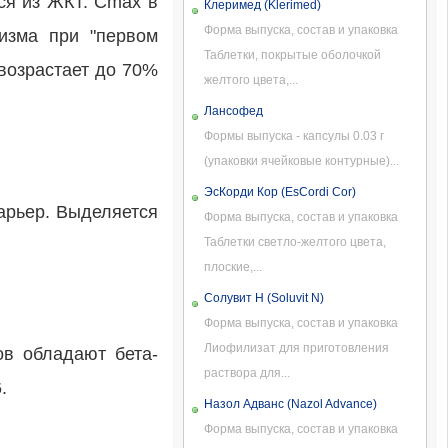
ся из ЖКТ. Cmax в
Клеримед (Klerimed)
Форма выпуска, состав и упаковка
лизма при "первом
Таблетки, покрытые оболочкой
возрастает до 70%
желтого цвета,...
Лансофед
Формы выпуска - капсулы 0.03 г
(упаковки ячейковые контурные)...
ЭсКорди Кор (EsCordi Cor)
арьер. Выделяется
Форма выпуска, состав и упаковка
Таблетки светло-желтого цвета,
плоские,...
Солувит Н (Soluvit N)
Форма выпуска, состав и упаковка
Лиофилизат для приготовления
ов обладают бета-
раствора для...
.
Назол Адванс (Nazol Advance)
Форма выпуска, состав и упаковка