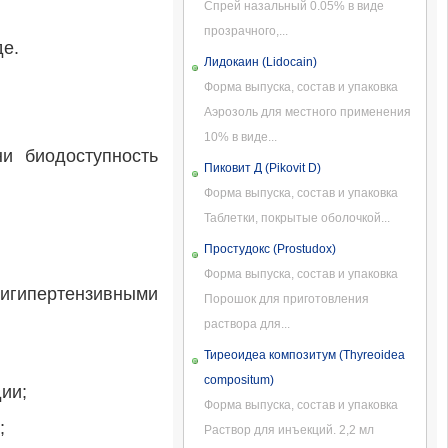
Спрей назальный 0.05% в виде
прозрачного,...
де.
Лидокаин (Lidocain)
Форма выпуска, состав и упаковка
Аэрозоль для местного применения
10% в виде...
и биодоступность
Пиковит Д (Pikovit D)
Форма выпуска, состав и упаковка
Таблетки, покрытые оболочкой...
Простудокс (Prostudox)
Форма выпуска, состав и упаковка
тигипертензивными
Порошок для приготовления
раствора для...
Тиреоидеа композитум (Thyreoidea
compositum)
ии;
Форма выпуска, состав и упаковка
;
Раствор для инъекций. 2,2 мл