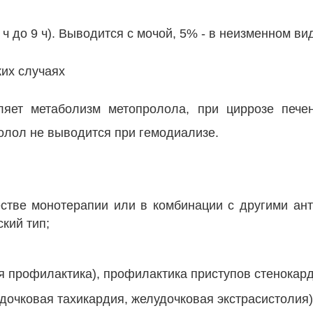
1 ч до 9 ч). Выводится с мочой, 5% - в неизменном ви
их случаях
яет метаболизм метопролола, при циррозе печен
олол не выводится при гемодиализе.
естве монотерапии или в комбинации с другими ан
ский тип;
я профилактика), профилактика приступов стенокард
очковая тахикардия, желудочковая экстрасистолия)