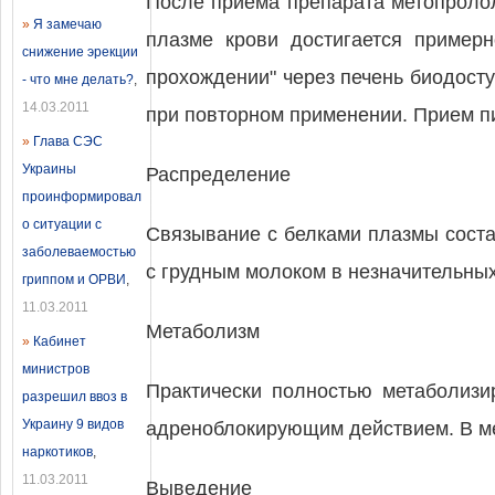
После приема препарата метопролол
»
Я замечаю
плазме крови достигается примерн
снижение эрекции
прохождении" через печень биодост
- что мне делать?
,
14.03.2011
при повторном применении. Прием п
»
Глава СЭС
Украины
Распределение
проинформировал
о ситуации с
Связывание с белками плазмы соста
заболеваемостью
с грудным молоком в незначительных
гриппом и ОРВИ
,
11.03.2011
Метаболизм
»
Кабинет
министров
Практически полностью метаболизи
разрешил ввоз в
Украину 9 видов
адреноблокирующим действием. В м
наркотиков
,
11.03.2011
Выведение