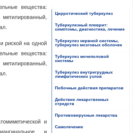
тельные вещества:
Цирротический туберкулез
 метилированный,
Туберкулезный плеврит:
ал.
симптомы, диагностика, лечение
Туберкулез нервной системы,
 и риской на одной
туберкулез мозговых оболочек
тельные вещества:
Туберкулез мочеполовой
системы
 метилированный,
Туберкулез внутригрудных
ал.
лимфатических узлов
Побочные действия препаратов
Действие лекарственных
стредств
Противовирусные лекарства
томиметической и
Самолечение
тиангинальное и