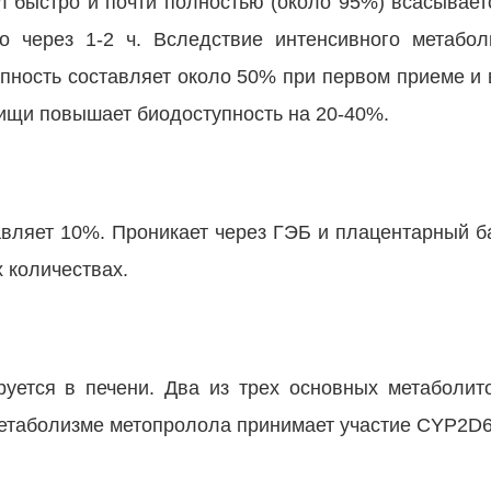
 быстро и почти полностью (около 95%) всасывает
о через 1-2 ч. Вследствие интенсивного метабо
упность составляет около 50% при первом приеме и 
ищи повышает биодоступность на 20-40%.
вляет 10%. Проникает через ГЭБ и плацентарный б
 количествах.
руется в печени. Два из трех основных метаболит
етаболизме метопролола принимает участие CYP2D6