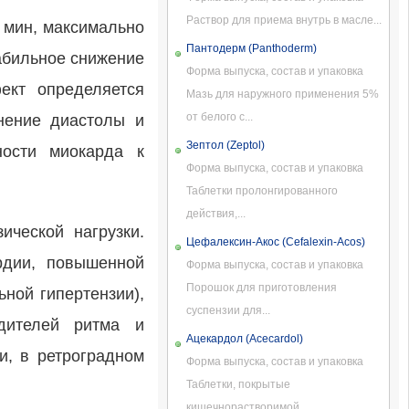
Раствор для приема внутрь в масле...
 мин, максимально
Пантодерм (Panthoderm)
табильное снижение
Форма выпуска, состав и упаковка
ект определяется
Мазь для наружного применения 5%
от белого с...
нение диастолы и
Зептол (Zeptol)
ности миокарда к
Форма выпуска, состав и упаковка
Таблетки пролонгированного
действия,...
ической нагрузки.
Цефалексин-Акос (Cefalexin-Acos)
рдии, повышенной
Форма выпуска, состав и упаковка
Порошок для приготовления
ной гипертензии),
суспензии для...
одителей ритма и
Ацекардол (Acecardol)
и, в ретроградном
Форма выпуска, состав и упаковка
Таблетки, покрытые
кишечнорастворимой...