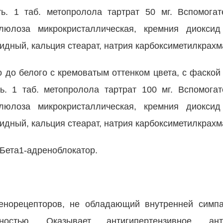
ть. 1 таб. метопролола тартрат 50 мг. Вспомога
ллюлоза микрокристаллическая, кремния диоксид
идный, кальция стеарат, натрия карбоксиметилкрахм
го до белого с кремоватым оттенком цвета, с фаской
ть. 1 таб. метопролола тартрат 100 мг. Вспомога
ллюлоза микрокристаллическая, кремния диоксид
идный, кальция стеарат, натрия карбоксиметилкрахм
 Бета1-адреноблокатор.
ренорецепторов, не обладающий внутренней симпа
вностью. Оказывает антигипертензивное, ан