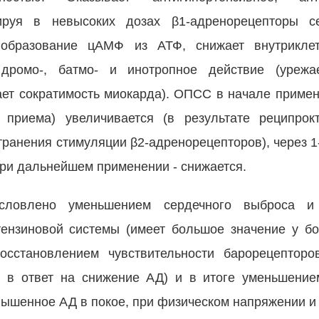
кируя в невысоких дозах β1-адренорецепторы с
 образование цАМФ из АТФ, снижает внутрикле
 дромо-, батмо- и инотропное действие (урежа
ает сократимость миокарда). ОПСС в начале примен
приема) увеличивается (в результате реципрокт
транения стимуляции β2-адренорецепторов), через 
при дальнейшем применении - снижается.
условлено уменьшением сердечного выброса и
отензиновой системы (имеет большое значение у б
осстановлением чувствительности барорецепторо
и в ответ на снижение АД) и в итоге уменьшени
ышенное АД в покое, при физическом напряжении и 