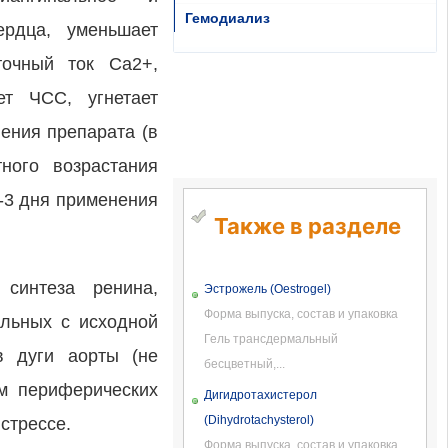
Гемодиализ
ердца, уменьшает
точный ток Ca2+,
ет ЧСС, угнетает
ения препарата (в
ного возрастания
1-3 дня применения
Также в разделе
 синтеза ренина,
Эстрожель (Oestrogel)
Форма выпуска, состав и упаковка
ольных с исходной
Гель трансдермальный
в дуги аорты (не
бесцветный,...
ем периферических
Дигидротахистерол
(Dihydrotachysterol)
стрессе.
Форма выпуска, состав и упаковка