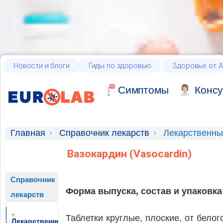
Новости и блоги
Гиды по здоровью
Здоровье от А
Cимптомы
Консу
Главная
Справочник лекарств
Лекарственны
Вазокардин (Vasocardin)
Справочник
Форма выпуска, состав и упаковка
лекарств
Таблетки круглые, плоские, от бело
Лекарственные