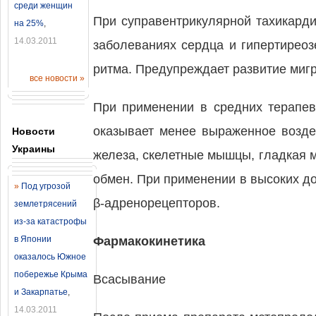
среди женщин
При суправентрикулярной тахикард
на 25%
,
14.03.2011
заболеваниях сердца и гипертирео
ритма. Предупреждает развитие мигр
все новости »
При применении в средних терапевт
оказывает менее выраженное возде
Новости
Украины
железа, скелетные мышцы, гладкая м
обмен. При применении в высоких до
»
Под угрозой
β-адренорецепторов.
землетрясений
из-за катастрофы
в Японии
Фармакокинетика
оказалось Южное
побережье Крыма
Всасывание
и Закарпатье
,
14.03.2011