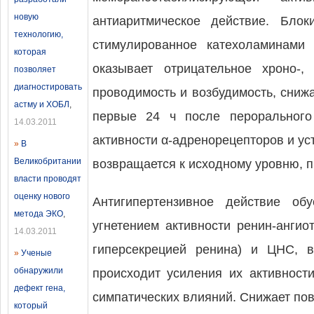
новую
антиаритмическое действие. Бло
технологию,
стимулированное катехоламинами
которая
оказывает отрицательное хроно-,
позволяет
диагностировать
проводимость и возбудимость, сниж
астму и ХОБЛ
,
первые 24 ч после перорального 
14.03.2011
активности α-адренорецепторов и ус
»
В
Великобритании
возвращается к исходному уровню, 
власти проводят
оценку нового
Антигипертензивное действие об
метода ЭКО
,
угнетением активности ренин-анги
14.03.2011
гиперсекрецией ренина) и ЦНС, в
»
Ученые
обнаружили
происходит усиления их активност
дефект гена,
симпатических влияний. Снижает пов
который