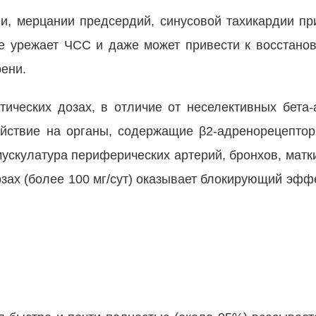
ии, мерцании предсердий, синусовой тахикардии п
зе урежает ЧСС и даже может привести к восстано
ени.
ических дозах, в отличие от неселективных бета-
йствие на органы, содержащие β2-адренорецепто
ускулатура периферических артерий, бронхов, матк
зах (более 100 мг/сут) оказывает блокирующий эфф