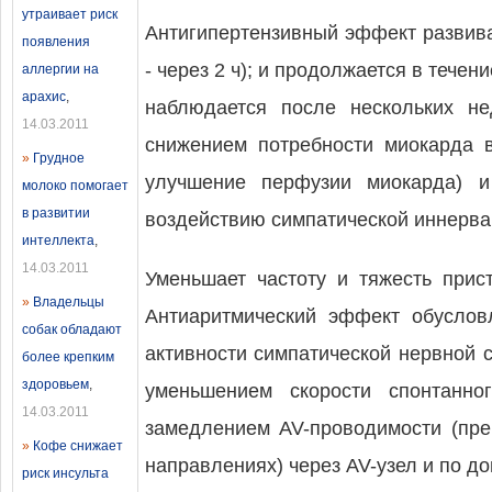
утраивает риск
Антигипертензивный эффект развива
появления
- через 2 ч); и продолжается в тече
аллергии на
арахис
,
наблюдается после нескольких не
14.03.2011
снижением потребности миокарда 
»
Грудное
улучшение перфузии миокарда) и
молоко помогает
в развитии
воздействию симпатической иннерва
интеллекта
,
14.03.2011
Уменьшает частоту и тяжесть прис
»
Владельцы
Антиаритмический эффект обуслов
собак обладают
активности симпатической нервной 
более крепким
здоровьем
,
уменьшением скорости спонтанно
14.03.2011
замедлением AV-проводимости (пре
»
Кофе снижает
направлениях) через AV-узел и по д
риск инсульта