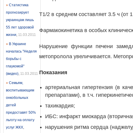
»
Статистика
прогнозирует
T1/2 в среднем составляет 3.5 ч (от 
украинцам лишь
55 лет здоровой
Фармакокинетика в особых клиническ
жизни
,
11.03.2011
»
В Украине
Нарушение функции печени замедл
началась "Неделя
метопролола увеличивается. Метопр
борьбы с
глаукомой"
Показания
(видео)
,
11.03.2011
»
Семьям,
артериальная гипертензия (в кач
воспитывающим
препаратами), в т.ч. гиперкинетиче
онкобольных
тахикардия;
детей
предоставят 50%
ИБС: инфаркт миокарда (вторична
льготу на оплату
нарушения ритма сердца (наджелуд
услуг ЖКХ
,