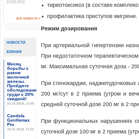
10.03.2011
тиреотоксикоз (в составе комплекс
профилактика приступов мигрени.
все новости »
Режим дозирования
НОВОСТИ
При артериальной гипертензии назна
КЛИНИК
При недостаточном терапевтическом
Месяц
мг. Максимальная суточная доза - 200
борьбы с
раком
молочной
железы.
При стенокардии, наджелудочковых 
Пройдите
обследование
200 мг/сут в 2 приема (утром и ве
груди с 20%
скидкой!
,
средней суточной дозе 200 мг в 2 пр
22.10.2018, 13:05
Candela
Gentlemax
При функциональных нарушениях се
Pro
,
15.01.2018, 17:22
суточной дозе 100 мг в 2 приема (утр