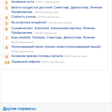
2
Незваные гости
179517 просмотров
3
Вегето-сосудистая дистония. Симптомы. Диагностика. Лечение.
Профилактика.
168039 просмотров
4
Слабость в ногах
122033 просмотра
5
Як позбутися гельмінтів?
114228 просмотров
6
Сальмонеллёз. Этиология. Клиническая картина. Лечение.
Профилактика.
103784 просмотра
7
Корь (morbilli). Причины. Симптомы. Диагностика. Лечение.
98129 просмотров
8
Опоясывающий герпес (herpes zoster) (опоясывающий лишай)
94988 просмотров
9
Аномалии мужских половых органов
94910 просмотров
10
Первичный сифилис
84207 просмотров
Другие сервисы: