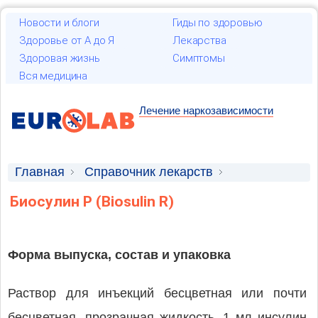
Новости и блоги
Гиды по здоровью
Здоровье от А до Я
Лекарства
Здоровая жизнь
Симптомы
Вся медицина
Лечение наркозависимости
Главная
Справочник лекарств
Лекарственные средства
Биосулин Р (Biosulin R)
Форма выпуска, состав и упаковка
Раствор для инъекций бесцветная или почти
бесцветная, прозрачная жидкость. 1 мл инсулин