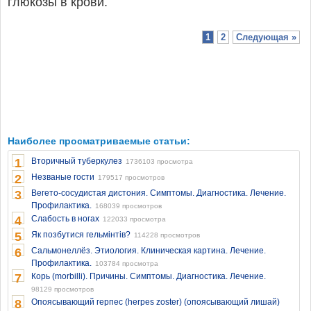
глюкозы в крови.
1
2
Следующая »
Наиболее просматриваемые статьи:
1
Вторичный туберкулез
1736103 просмотра
2
Незваные гости
179517 просмотров
3
Вегето-сосудистая дистония. Симптомы. Диагностика. Лечение.
Профилактика.
168039 просмотров
4
Слабость в ногах
122033 просмотра
5
Як позбутися гельмінтів?
114228 просмотров
6
Сальмонеллёз. Этиология. Клиническая картина. Лечение.
Профилактика.
103784 просмотра
7
Корь (morbilli). Причины. Симптомы. Диагностика. Лечение.
98129 просмотров
8
Опоясывающий герпес (herpes zoster) (опоясывающий лишай)