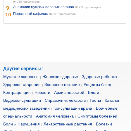
94988 просмотров
9
Аномалии мужских половых органов
94911 просмотров
10
Первичный сифилис
84207 просмотров
Другие сервисы:
Мужское здоровье
Женское здоровье
Здоровье ребенка
|
|
|
Здоровое старение
Здоровое питание
Рецепты блюд
|
|
|
Контрацепция
Новости
Архив новостей
Блоги
|
|
|
|
Видеоконсультации
Справочник лекарств
Тесты
Каталог
|
|
|
медицинских заведений
Консультации врача
Врачебные
|
|
специальности
Анатомия человека
Симптомы болезней
|
|
|
Боли
Нарушения
Лекарственные растения
Болезни
и
|
|