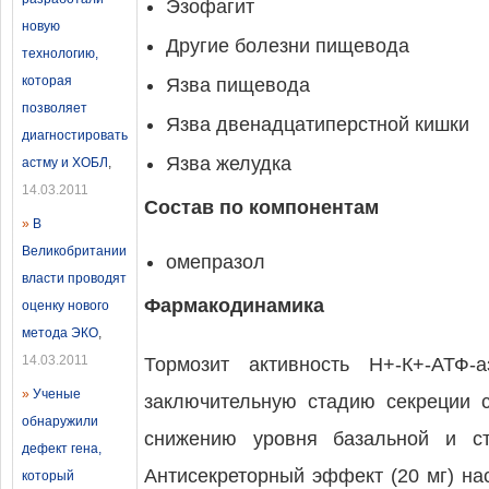
Эзофагит
новую
Другие болезни пищевода
технологию,
которая
Язва пищевода
позволяет
Язва двенадцатиперстной кишки
диагностировать
Язва желудка
астму и ХОБЛ
,
14.03.2011
Состав по компонентам
»
В
Великобритании
омепразол
власти проводят
Фармакодинамика
оценку нового
метода ЭКО
,
14.03.2011
Тормозит активность H+-К+-АТФ
»
Ученые
заключительную стадию секреции с
обнаружили
снижению уровня базальной и ст
дефект гена,
Антисекреторный эффект (20 мг) на
который