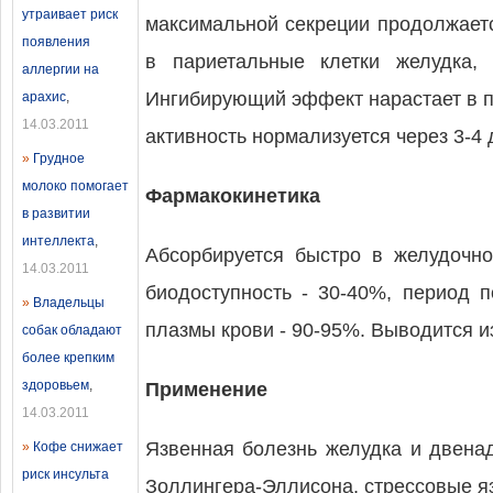
утраивает риск
максимальной секреции продолжаетс
появления
в париетальные клетки желудка, 
аллергии на
Ингибирующий эффект нарастает в п
арахис
,
14.03.2011
активность нормализуется через 3-4
»
Грудное
молоко помогает
Фармакокинетика
в развитии
интеллекта
,
Абсорбируется быстро в желудочно
14.03.2011
биодоступность - 30-40%, период п
»
Владельцы
плазмы крови - 90-95%. Выводится из
собак обладают
более крепким
здоровьем
,
Применение
14.03.2011
Язвенная болезнь желудка и двена
»
Кофе снижает
риск инсульта
Золлингера-Эллисона, стрессовые я