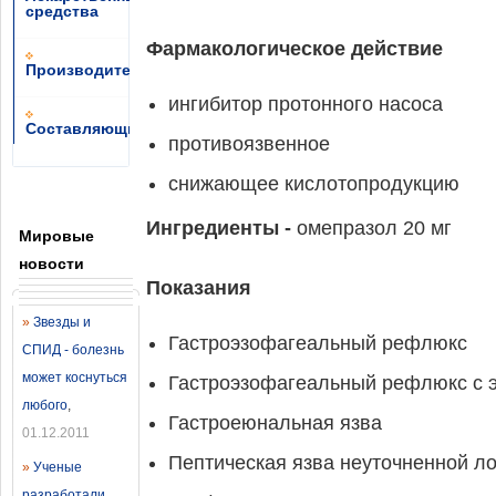
средства
Фармакологическое действие
Производители
ингибитор протонного насоса
Составляющие
противоязвенное
снижающее кислотопродукцию
Ингредиенты -
омепразол 20 мг
Мировые
новости
Показания
»
Звезды и
Гастроэзофагеальный рефлюкс
СПИД - болезнь
может коснуться
Гастроэзофагеальный рефлюкс с 
любого
,
Гастроеюнальная язва
01.12.2011
Пептическая язва неуточненной л
»
Ученые
разработали