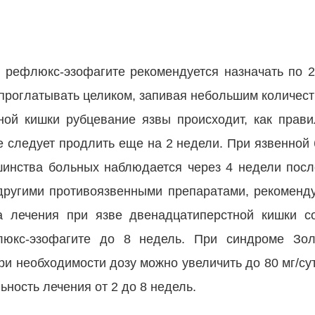
 рефлюкс-эзофагите рекомендуется назначать по 20
 проглатывать целиком, запивая небольшим количес
ной кишки рубцевание язвы происходит, как прави
е следует продлить еще на 2 недели. При язвенной 
шинства больных наблюдается через 4 недели посл
другими противоязвенными препаратами, рекоменду
са лечения при язве двенадцатиперстной кишки с
люкс-эзофагите до 8 недель. При синдроме Зол
ри необходимости дозу можно увеличить до 80 мг/сут
ность лечения от 2 до 8 недель.