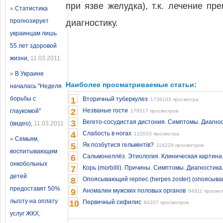
при язве желудка), т.к. лечение п
»
Статистика
прогнозирует
диагностику.
украинцам лишь
55 лет здоровой
жизни
,
11.03.2011
»
В Украине
Наиболее просматриваемые статьи:
началась "Неделя
борьбы с
1
Вторичный туберкулез
1736103 просмотра
2
Незваные гости
глаукомой"
179517 просмотров
3
Вегето-сосудистая дистония. Симптомы. Диагнос
(видео)
,
11.03.2011
4
Слабость в ногах
122033 просмотра
»
Семьям,
5
Як позбутися гельмінтів?
114228 просмотров
воспитывающим
6
Сальмонеллёз. Этиология. Клиническая картина
онкобольных
7
Корь (morbilli). Причины. Симптомы. Диагностика
детей
8
Опоясывающий герпес (herpes zoster) (опоясыв
предоставят 50%
9
Аномалии мужских половых органов
94911 просмо
льготу на оплату
10
Первичный сифилис
84207 просмотров
услуг ЖКХ
,