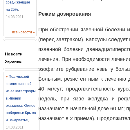
среди женщин
на 25%
,
Режим дозирования
14.03.2011
При обострении язвенной болезни и
все новости »
(перед завтраком). Капсулы следует
язвенной болезни двенадцатиперст
Новости
лечения. При необходимости лечени
Украины
эзофагите рубцевание язвы у боль
»
Под угрозой
Больным, резистентным к лечению 
землетрясений
40 мг/сут; продолжительность кур
из-за катастрофы
недель, при язве желудка и реф
в Японии
оказалось Южное
назначают в начальной дозе 60 мг; п
побережье Крыма
назначают в 2 приема). Продолжитель
и Закарпатье
,
14.03.2011