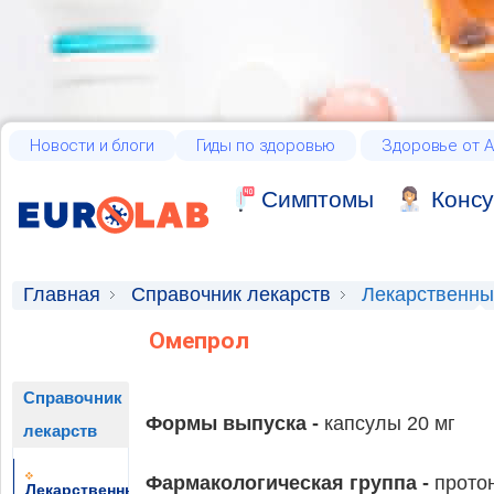
Новости и блоги
Гиды по здоровью
Здоровье от А
Cимптомы
Консу
Главная
Справочник лекарств
Лекарственны
Омепрол
Справочник
Формы выпуска -
капсулы 20 мг
лекарств
Фармакологическая группа -
прото
Лекарственные