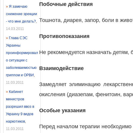
Побочные действия
»
Я замечаю
снижение эрекции
Тошнота, диарея, запор, боли в живо
- что мне делать?
,
14.03.2011
Противопоказания
»
Глава СЭС
Украины
Не рекомендуется назначать детям,
проинформировал
о ситуации с
Взаимодействие
заболеваемостью
гриппом и ОРВИ
,
11.03.2011
Замедляет элиминацию лекарствен
»
Кабинет
окисления (диазепам, фенитоин, вар
министров
разрешил ввоз в
Особые указания
Украину 9 видов
наркотиков
,
Перед началом терапии необходимо 
11.03.2011