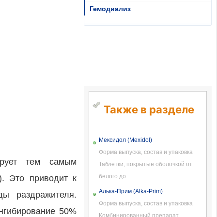
Гемодиализ
Также в разделе
Мексидол (Mexidol)
Форма выпуска, состав и упаковка
ирует тем самым
Таблетки, покрытые оболочкой от
белого до...
). Это приводит к
Алька-Прим (Alka-Prim)
ды раздражителя.
Форма выпуска, состав и упаковка
Ингибирование 50%
Комбинированный препарат.