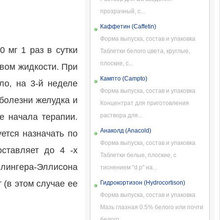
прозрачный, с...
Каффетин (Caffetin)
Форма выпуска, состав и упаковка
 мг 1 раз в сутки
Таблетки белого цвета, круглые,
плоские, с...
твом жидкости. При
Кампто (Campto)
ло, на 3-й неделе
Форма выпуска, состав и упаковка
болезни желудка и
Концентрат для приготовления
е начала терапии.
раствора для...
Анаколд (Anacold)
ется назначать по
Форма выпуска, состав и упаковка
оставляет до 4 -х
Таблетки белые, плоские, с
лингера-Эллисона
тиснением "d.p" на...
 (в этом случае ее
Гидрокортизон (Hydrocortison)
Форма выпуска, состав и упаковка
Мазь глазная 0.5% белого или почти
белого...