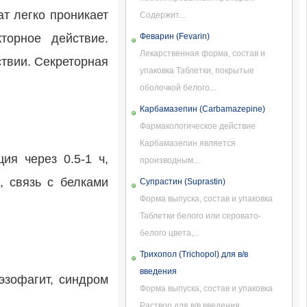
т легко проникает
Содержит...
торное действие.
Феварин (Fevarin)
Лекарственная форма, состав и
твии. Секреторная
упаковка Таблетки, покрытые
оболочкой белого...
Карбамазепин (Carbamazepine)
Фармакологическое действие
Карбамазепин является
ия через 0.5-1 ч,
производным...
, связь с белками
Супрастин (Suprastin)
Форма выпуска, состав и упаковка
Таблетки белого или серовато-
белого цвета,...
Трихопол (Trichopol) для в/в
введения
эзофагит, синдром
Форма выпуска, состав и упаковка
Раствор для в/в введения