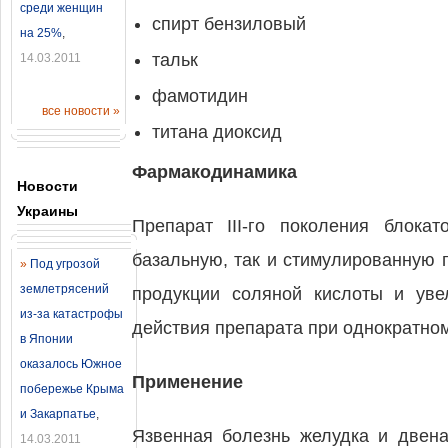
среди женщин
спирт бензиловый
на 25%
,
тальк
14.03.2011
фамотидин
все новости »
титана диоксид
Фармакодинамика
Новости
Украины
Препарат III-го поколения блока
базальную, так и стимулированную 
»
Под угрозой
землетрясений
продукции соляной кислоты и уве
из-за катастрофы
действия препарата при однократном 
в Японии
оказалось Южное
Применение
побережье Крыма
и Закарпатье
,
Язвенная болезнь желудка и двена
14.03.2011