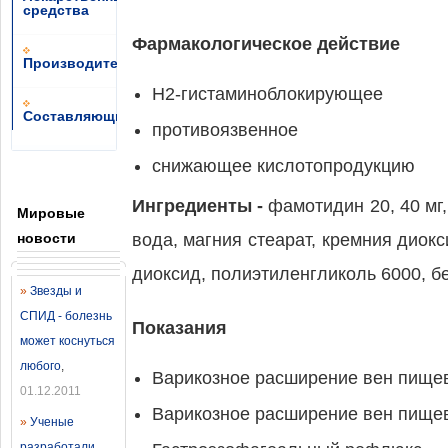
средства
Фармакологическое действие
Производители
H2-гистаминоблокирующее
Составляющие
противоязвенное
снижающее кислотопродукцию
Ингредиенты -
фамотидин 20, 40 мг
Мировые
новости
вода, магния стеарат, кремния диок
диоксид, полиэтиленгликоль 6000, бе
»
Звезды и
СПИД - болезнь
Показания
может коснуться
любого
,
Варикозное расширение вен пище
01.12.2011
Варикозное расширение вен пищев
»
Ученые
разработали