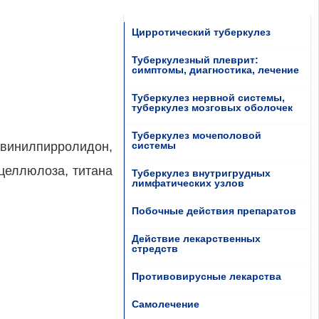
Цирротический туберкулез
Туберкулезный плеврит:
симптомы, диагностика, лечение
Туберкулез нервной системы,
туберкулез мозговых оболочек
Туберкулез мочеполовой
ливинилпирролидон,
системы
лцеллюлоза, титана
Туберкулез внутригрудных
лимфатических узлов
Побочные действия препаратов
Действие лекарственных
стредств
Противовирусные лекарства
Самолечение