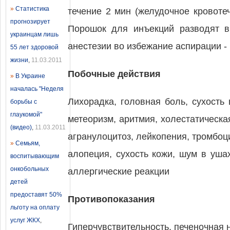
»
Статистика
течение 2 мин (желудочное кровоте
прогнозирует
Порошок для инъекций разводят в
украинцам лишь
анестезии во избежание аспирации -
55 лет здоровой
жизни
,
11.03.2011
Побочные действия
»
В Украине
началась "Неделя
Лихорадка, головная боль, сухость 
борьбы с
глаукомой"
метеоризм, аритмия, холестатическ
(видео)
,
11.03.2011
агранулоцитоз, лейкопения, тромбоц
»
Семьям,
алопеция, сухость кожи, шум в уша
воспитывающим
онкобольных
аллергические реакции
детей
предоставят 50%
Противопоказания
льготу на оплату
услуг ЖКХ
,
Гиперчувствительность, печеночная н