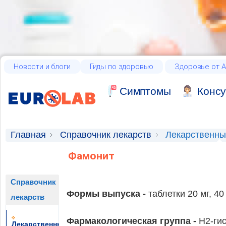
Новости и блоги
Гиды по здоровью
Здоровье от А
Cимптомы
Консу
Главная
Справочник лекарств
Лекарственны
Фамонит
Справочник
Формы выпуска -
таблетки 20 мг, 4
лекарств
Фармакологическая группа -
H2-ги
Лекарственные