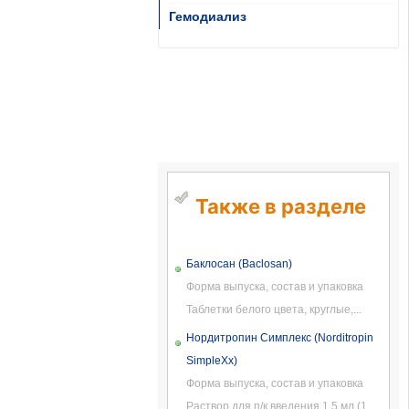
Гемодиализ
Также в разделе
Баклосан (Baclosan)
Форма выпуска, состав и упаковка
Таблетки белого цвета, круглые,...
Нордитропин Симплекс (Norditropin
SimpleXx)
Форма выпуска, состав и упаковка
Раствор для п/к введения 1.5 мл (1