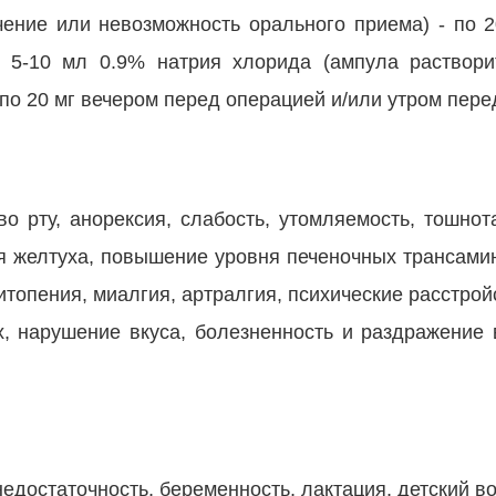
чение или невозможность орального приема) - по 2
 5-10 мл 0.9% натрия хлорида (ампула раствори
 по 20 мг вечером перед операцией и/или утром пере
во рту, анорексия, слабость, утомляемость, тошнот
ая желтуха, повышение уровня печеночных трансамин
итопения, миалгия, артралгия, психические расстрой
х, нарушение вкуса, болезненность и раздражение 
едостаточность, беременность, лактация, детский во