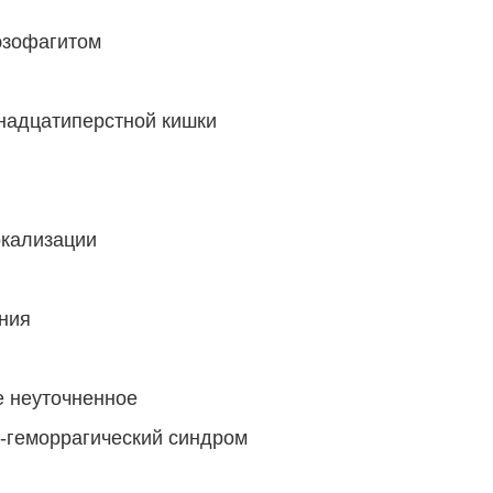
эзофагитом
надцатиперстной кишки
окализации
ния
е неуточненное
геморрагический синдром