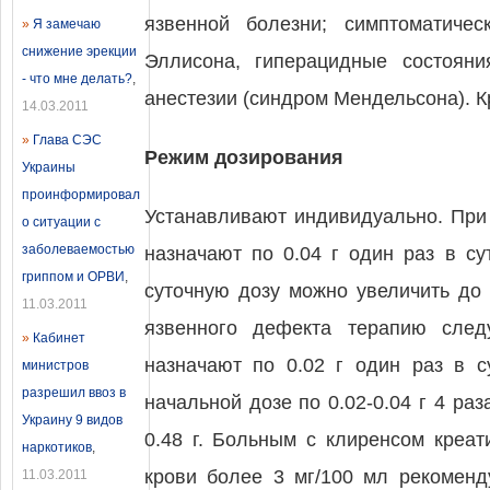
язвенной болезни; симптоматиче
»
Я замечаю
снижение эрекции
Эллисона, гиперацидные состоян
- что мне делать?
,
анестезии (синдром Мендельсона). К
14.03.2011
»
Глава СЭС
Режим дозирования
Украины
проинформировал
Устанавливают индивидуально. При
о ситуации с
заболеваемостью
назначают по 0.04 г один раз в су
гриппом и ОРВИ
,
суточную дозу можно увеличить до 
11.03.2011
язвенного дефекта терапию след
»
Кабинет
назначают по 0.02 г один раз в 
министров
разрешил ввоз в
начальной дозе по 0.02-0.04 г 4 ра
Украину 9 видов
0.48 г. Больным с клиренсом креа
наркотиков
,
крови более 3 мг/100 мл рекоменд
11.03.2011