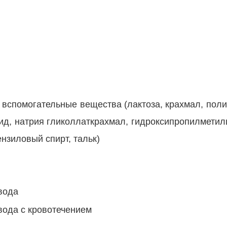
, вспомогательные вещества (лактоза, крахмал, по
сид, натрия гликоллаткрахмал, гидроксипропилмети
нзиловый спирт, тальк)
вода
ода с кровотечением