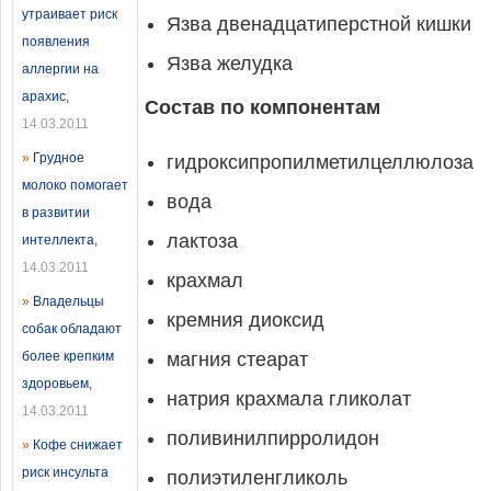
утраивает риск
Язва двенадцатиперстной кишки
появления
Язва желудка
аллергии на
арахис
,
Состав по компонентам
14.03.2011
»
Грудное
гидроксипропилметилцеллюлоза
молоко помогает
вода
в развитии
лактоза
интеллекта
,
14.03.2011
крахмал
»
Владельцы
кремния диоксид
собак обладают
более крепким
магния стеарат
здоровьем
,
натрия крахмала гликолат
14.03.2011
поливинилпирролидон
»
Кофе снижает
риск инсульта
полиэтиленгликоль