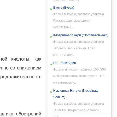
Баета (Byetta)
Форма выпуска, состав и упаковка
Раствор для п/к введения
бесцветный,...
Клотримазол Акри (Clotrimazole-Akri)
Форма выпуска, состав и упаковка
Таблетки вагинальные 1 таб.
клотримазол...
ной кислоты, как
Ген-Ранитидин
енно со снижением
Формы выпуска - таблетки 150, 300
родолжительность
мг Фармакологическая группа - H2-
гистаминовых...
Нуклеинат Натрия (Nucleinate
Sodium)
Форма выпуска, состав и упаковка
Таблетки, покрытые оболочкой 1
актика обострений
таб....