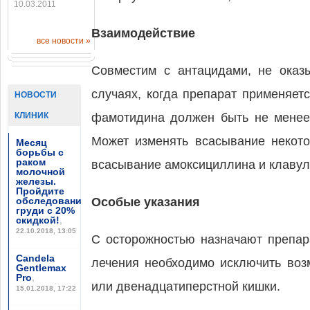
10.03.2011
Взаимодействие
все новости »
Совместим с антацидами, не оказ
случаях, когда препарат применяе
НОВОСТИ
КЛИНИК
фамотидина должен быть не менее 
Может изменять всасывание некото
Месяц
борьбы с
раком
всасывание амоксициллина и клавул
молочной
железы.
Пройдите
обследование
Особые указания
груди с 20%
скидкой!
,
22.10.2018, 13:05
С осторожностью назначают препар
Candela
лечения необходимо исключить воз
Gentlemax
Pro
,
или двенадцатиперстной кишки.
15.01.2018, 17:22