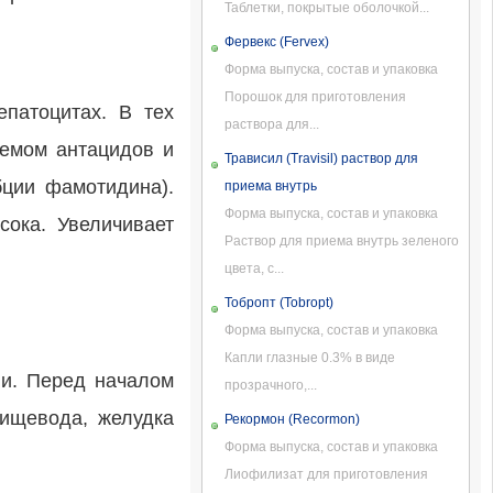
Таблетки, покрытые оболочкой...
Фервекс (Fervex)
Форма выпуска, состав и упаковка
Порошок для приготовления
патоцитах. В тех
раствора для...
иемом антацидов и
Трависил (Travisil) раствор для
бции фамотидина).
приема внутрь
Форма выпуска, состав и упаковка
сока. Увеличивает
Раствор для приема внутрь зеленого
цвета, с...
Тобропт (Tobropt)
Форма выпуска, состав и упаковка
Капли глазные 0.3% в виде
ни. Перед началом
прозрачного,...
пищевода, желудка
Рекормон (Recormon)
Форма выпуска, состав и упаковка
Лиофилизат для приготовления