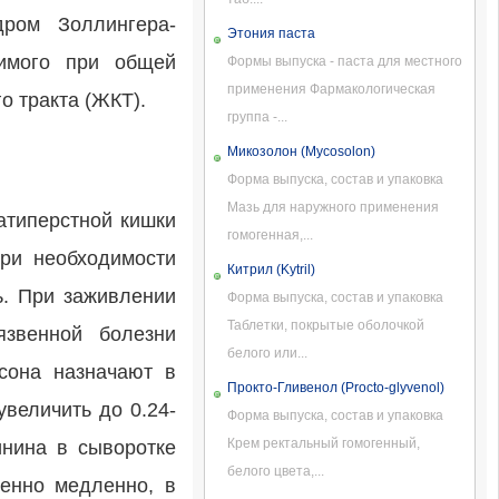
дром Золлингера-
Этония паста
жимого при общей
Формы выпуска - паста для местного
применения Фармакологическая
о тракта (ЖКТ).
группа -...
Микозолон (Mycosolon)
Форма выпуска, состав и упаковка
Мазь для наружного применения
атиперстной кишки
гомогенная,...
При необходимости
Китрил (Kytril)
ь. При заживлении
Форма выпуска, состав и упаковка
Таблетки, покрытые оболочкой
язвенной болезни
белого или...
сона назначают в
Прокто-Гливенол (Procto-glyvenol)
увеличить до 0.24-
Форма выпуска, состав и упаковка
Крем ректальный гомогенный,
инина в сыворотке
белого цвета,...
венно медленно, в