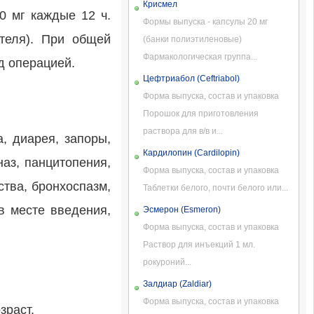
Крисмел
0 мг каждые 12 ч.
Формы выпуска - капсулы 20 мг
теля). При общей
(банки полиэтиленовые)
Фармакологическая группа...
д операцией.
Цефтриабол (Ceftriabol)
Форма выпуска, состав и упаковка
Порошок для приготовления
раствора для в/в и...
а, диарея, запоры,
Кардилопин (Cardilopin)
аз, панцитопения,
Форма выпуска, состав и упаковка
ства, бронхоспазм,
Таблетки белого, почти белого или...
в месте введения,
Эсмерон (Esmeron)
Форма выпуска, состав и упаковка
Раствор для инъекций 1 мл.
рокуроний...
Залдиар (Zaldiar)
Форма выпуска, состав и упаковка
зраст.