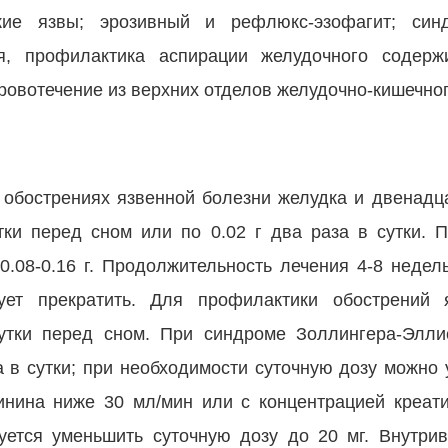
ские язвы; эрозивный и рефлюкс-эзофагит; син
ия, профилактика аспирации желудочного содер
ровотечение из верхних отделов желудочно-кишечног
 обострениях язвенной болезни желудка и двенадц
тки перед сном или по 0.02 г два раза в сутки. 
0.08-0.16 г. Продолжительность лечения 4-8 недел
ует прекратить. Для профилактики обострений 
сутки перед сном. При синдроме Золлингера-Элли
за в сутки; при необходимости суточную дозу можно 
тинина ниже 30 мл/мин или с концентрацией креат
уется уменьшить суточную дозу до 20 мг. Внутри