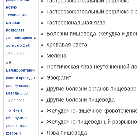
Гастроэзофагеальный рефлюкс
новую
Гастроэзофагеальный рефлюкс с 
технологию,
Гастроеюнальная язва
которая
позволяет
Болезни пищевода, желудка и две
диагностировать
Кровавая рвота
астму и ХОБЛ
,
14.03.2011
Мелена
»
В
Пептическая язва неуточненной л
Великобритании
Эзофагит
власти проводят
оценку нового
Другие болезни органов пищеваре
метода ЭКО
,
Другие болезни пищевода
14.03.2011
Желудочно-кишечное кровотечени
»
Ученые
обнаружили
Желудочно-пищеводный разрывно-
дефект гена,
Язва пищевода
который