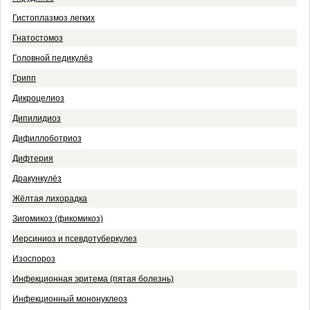
Гистоплазмоз легких
Гнатостомоз
Головной педикулёз
Грипп
Дикроцелиоз
Дипилидиоз
Дифиллоботриоз
Дифтерия
Дракункулёз
Жёлтая лихорадка
Зигомикоз (фикомикоз)
Иерсиниоз и псевдотуберкулез
Изоспороз
Инфекционная эритема (пятая болезнь)
Инфекционный мононуклеоз