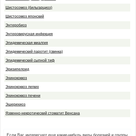
Шистосомоз (бильгарциоз)
Шистосомоз японский
Энтеробиоз
Энтеровирусная инфекция
Эпидемическая миалгия
Эпидемический паротит (свинка)
Эпидемический сыпной тиф
Эризипелоид
Эхинококкоз
Эхинококкоз легких
Эхинококкоз печени
Эшерихиоз
Язвенно-некротический стоматит Венсана
Если Вас интересуют еще какие-нибудь виды болезней и группы