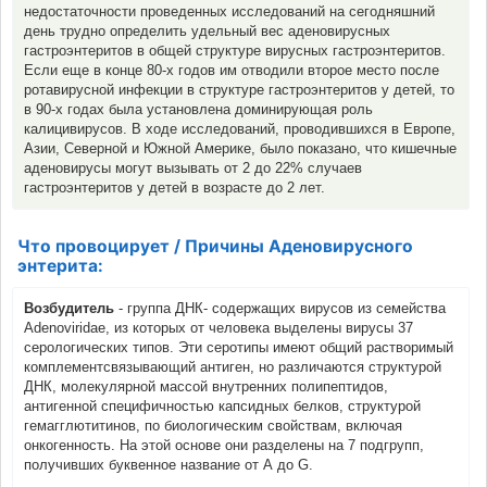
недостаточности проведенных исследований на сегодняшний
день трудно определить удельный вес аденовирусных
гастроэнтеритов в общей структуре вирусных гастроэнтеритов.
Если еще в конце 80-х годов им отводили второе место после
ротавирусной инфекции в структуре гастроэнтеритов у детей, то
в 90-х годах была установлена доминирующая роль
калицивирусов. В ходе исследований, проводившихся в Европе,
Азии, Северной и Южной Америке, было показано, что кишечные
аденовирусы могут вызывать от 2 до 22% случаев
гастроэнтеритов у детей в возрасте до 2 лет.
Что провоцирует / Причины Аденовирусного
энтерита:
Возбудитель
- группа ДНК- содержащих вирусов из семейства
Adenoviridae, из которых от человека выделены вирусы 37
серологических типов. Эти серотипы имеют общий растворимый
комплементсвязывающий антиген, но различаются структурой
ДНК, молекулярной массой внутренних полипептидов,
антигенной специфичностью капсидных белков, структурой
гемагглютитинов, по биологическим свойствам, включая
онкогенность. На этой основе они разделены на 7 подгрупп,
получивших буквенное название от А до G.