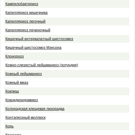
Кампилобактериоз
Капилляриоз кишечника
Капилляриоз легочный
Капилляриоз печеночный
Кишечный интеркалатный шистосомоз
Кишечный шистосомоз Мэнсона
Клонорхоз
Кожно-слизистый лейшманиоз (эспундия)
Кожный лейшманиоз
Кожный миаз
Коклюш
Кокцидиоидомикоз
Колорадская клещевая лихорадка
Контагиозный моллюск
Корь