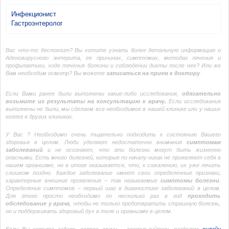
Инфекционист
Гастроэнтеролог
Вас что-то беспокоит? Вы хотите узнать более детальную информацию о
Аденовирусного энтерита, ее причинах, симптомах, методах лечения и
профилактики, ходе течения болезни и соблюдении диеты после нее? Или же
Вам необходим осмотр? Вы можете
записаться на прием к доктору
.
Если Вами ранее были выполнены какие-либо исследования,
обязательно
возьмите их результаты на консультацию к врачу.
Если исследования
выполнены не были, мы сделаем все необходимое в нашей клинике или у наших
коллег в других клиниках.
У Вас ? Необходимо очень тщательно подходить к состоянию Вашего
здоровья в целом. Люди уделяют недостаточно внимания
симптомам
заболеваний
и не осознают, что эти болезни могут быть жизненно
опасными. Есть много болезней, которые по началу никак не проявляют себя в
нашем организме, но в итоге оказывается, что, к сожалению, их уже лечить
слишком поздно. Каждое заболевание имеет свои определенные признаки,
характерные внешние проявления – так называемые
симптомы болезни
.
Определение симптомов – первый шаг в диагностике заболеваний в целом.
Для этого просто необходимо по несколько раз в год
проходить
обследование у врача
, чтобы не только предотвратить страшную болезнь,
но и поддерживать здоровый дух в теле и организме в целом.