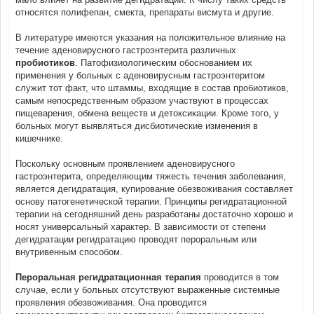
относятся полифепан, смекта, препараты висмута и другие.
В литературе имеются указания на положительное влияние на
течение аденовирусного гастроэнтерита различных
пробиотиков
. Патофизиологическим обоснованием их
применения у больных с аденовирусным гастроэнтеритом
служит тот факт, что штаммы, входящие в состав пробиотиков,
самым непосредственным образом участвуют в процессах
пищеварения, обмена веществ и детоксикации. Кроме того, у
больных могут выявляться дисбиотические изменения в
кишечнике.
Поскольку основным проявлением аденовирусного
гастроэнтерита, определяющим тяжесть течения заболевания,
является дегидратация, купирование обезвоживания составляет
основу патогенетической терапии. Принципы регидратационной
терапии на сегодняшний день разработаны достаточно хорошо и
носят универсальный характер. В зависимости от степени
дегидратации регидратацию проводят пероральным или
внутривенным способом.
Пероральная регидратационная терапия
проводится в том
случае, если у больных отсутствуют выраженные системные
проявления обезвоживания. Она проводится