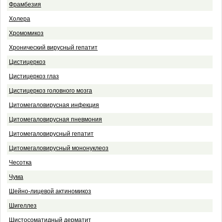
Фрамбезия
Холера
Хромомикоз
Хронический вирусный гепатит
Цистицеркоз
Цистицеркоз глаз
Цистицеркоз головного мозга
Цитомегаловирусная инфекция
Цитомегаловирусная пневмония
Цитомегаловирусный гепатит
Цитомегаловирусный мононуклеоз
Чесотка
Чума
Шейно-лицевой актиномикоз
Шигеллез
Шистосоматидный дерматит