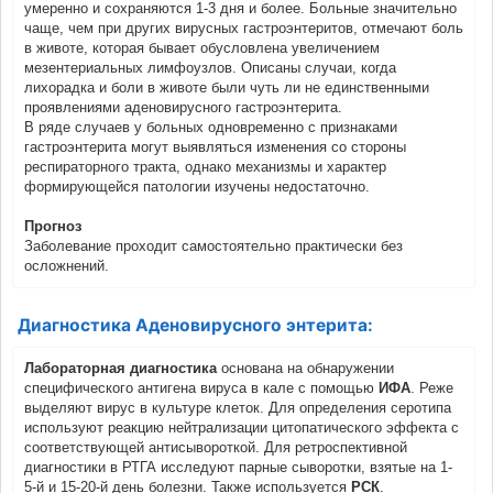
умеренно и сохраняются 1-3 дня и более. Больные значительно
чаще, чем при других вирусных гастроэнтеритов, отмечают боль
в животе, которая бывает обусловлена увеличением
мезентериальных лимфоузлов. Описаны случаи, когда
лихорадка и боли в животе были чуть ли не единственными
проявлениями аденовирусного гастроэнтерита.
В ряде случаев у больных одновременно с признаками
гастроэнтерита могут выявляться изменения со стороны
респираторного тракта, однако механизмы и характер
формирующейся патологии изучены недостаточно.
Прогноз
Заболевание проходит самостоятельно практически без
осложнений.
Диагностика Аденовирусного энтерита:
Лабораторная диагностика
основана на обнаружении
специфического антигена вируса в кале с помощью
ИФА
. Реже
выделяют вирус в культуре клеток. Для определения серотипа
используют реакцию нейтрализации цитопатического эффекта с
соответствующей антисывороткой. Для ретроспективной
диагностики в РТГА исследуют парные сыворотки, взятые на 1-
5-й и 15-20-й день болезни. Также используется
РСК
.