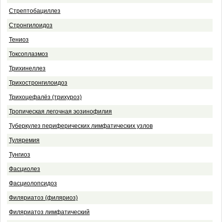
Стрептобациллез
Стронгилоидоз
Тениоз
Токсоплазмоз
Трихинеллез
Трихостронгилоидоз
Трихоцефалёз (трихуроз)
Тропическая легочная эозинофилия
Туберкулез периферических лимфатических узлов
Туляремия
Тунгиоз
Фасциолез
Фасциолопсидоз
Филяриатоз (филяриоз)
Филяриатоз лимфатический