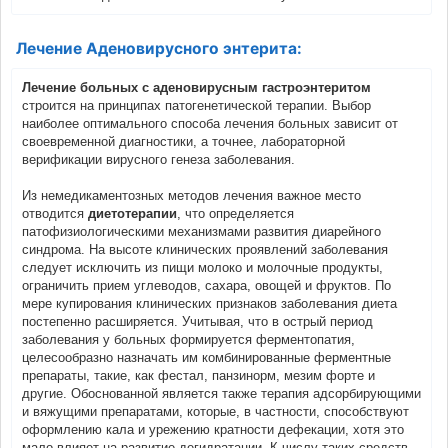
Лечение Аденовирусного энтерита:
Лечение больных с аденовирусным гастроэнтеритом
строится на принципах патогенетической терапии. Выбор
наиболее оптимального способа лечения больных зависит от
своевременной диагностики, а точнее, лабораторной
верификации вирусного генеза заболевания.
Из немедикаментозных методов лечения важное место
отводится
диетотерапии
, что определяется
патофизиологическими механизмами развития диарейного
синдрома. На высоте клинических проявлений заболевания
следует исключить из пищи молоко и молочные продукты,
ограничить прием углеводов, сахара, овощей и фруктов. По
мере купирования клинических признаков заболевания диета
постепенно расширяется. Учитывая, что в острый период
заболевания у больных формируется ферментопатия,
целесообразно назначать им комбинированные ферментные
препараты, такие, как фестал, панзинорм, мезим форте и
другие. Обоснованной является также терапия адсорбирующими
и вяжущими препаратами, которые, в частности, способствуют
оформлению кала и урежению кратности дефекации, хотя это
мало влияет на развитие дегидратации. К числу таких средств