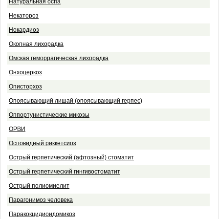
Натуральная оспа
Некатороз
Нокардиоз
Окопная лихорадка
Омская геморрагическая лихорадка
Онхоцеркоз
Описторхоз
Опоясывающий лишай (опоясывающий герпес)
Оппортунистические микозы
ОРВИ
Осповидный риккетсиоз
Острый герпетический (афтозный) стоматит
Острый герпетический гингивостоматит
Острый полиомиелит
Парагонимоз человека
Паракокцидиоидомикоз