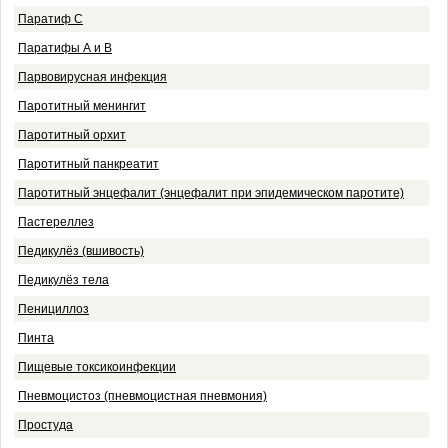
Паратиф С
Паратифы А и В
Парвовирусная инфекция
Паротитный менингит
Паротитный орхит
Паротитный панкреатит
Паротитный энцефалит (энцефалит при эпидемическом паротите)
Пастереллез
Педикулёз (вшивость)
Педикулёз тела
Пенициллоз
Пинта
Пищевые токсикоинфекции
Пневмоцистоз (пневмоцистная пневмония)
Простуда