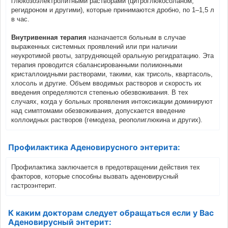
глюкозоэлектролитными растворами (цитроглюкосоланом,
регидроном и другими), которые принимаются дробно, по 1–1,5 л
в час.
Внутривенная терапия
назначается больным в случае
выраженных системных проявлений или при наличии
неукротимой рвоты, затрудняющей оральную регидратацию. Эта
терапия проводится сбалансированными полиионными
кристаллоидными растворами, такими, как трисоль, квартасоль,
хлосоль и другие. Объем вводимых растворов и скорость их
введения определяются степенью обезвоживания. В тех
случаях, когда у больных проявления интоксикации доминируют
над симптомами обезвоживания, допускается введение
коллоидных растворов (гемодеза, реополиглюкина и других).
Профилактика Аденовирусного энтерита:
Профилактика заключается в предотвращении действия тех
факторов, которые способны вызвать аденовирусный
гастроэнтерит.
К каким докторам следует обращаться если у Вас
Аденовирусный энтерит: