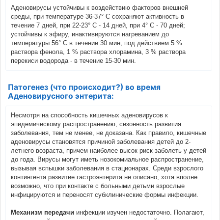
Аденовирусы устойчивы к воздействию факторов внешней
среды, при температуре 36-37° С сохраняют активность в
течение 7 дней, при 22-23° С - 14 дней, при 4° С - 70 дней;
устойчивы к эфиру, инактивируются нагреванием до
температуры 56° С в течение 30 мин, под действием 5 %
раствора фенола, 1 % раствора хлорамина, 3 % раствора
перекиси водорода - в течение 15-30 мин.
Патогенез (что происходит?) во время
Аденовирусного энтерита:
Несмотря на способность кишечных аденовирусов к
эпидемическому распространению, сезонность развития
заболевания, тем не менее, не доказана. Как правило, кишечные
аденовирусы становятся причиной заболевания детей до 2-
летнего возраста, причем наиболее высок риск заболеть у детей
до года. Вирусы могут иметь нозокомиальное распространение,
вызывая вспышки заболевания в стационарах. Среди взрослого
контингента развитие гастроэнтерита не описано, хотя вполне
возможно, что при контакте с больными детьми взрослые
инфицируются и переносят субклинические формы инфекции.
Механизм передачи
инфекции изучен недостаточно. Полагают,