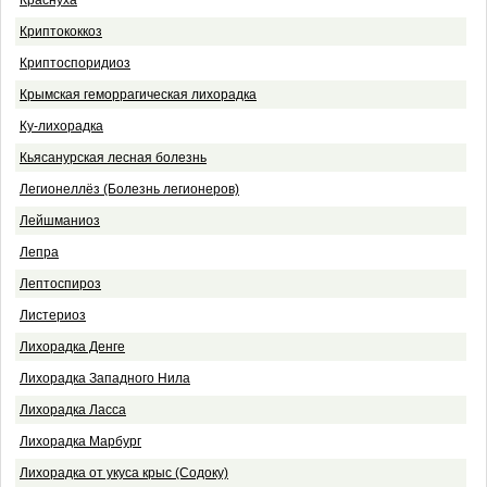
Краснуха
Криптококкоз
Криптоспоридиоз
Крымская геморрагическая лихорадка
Ку-лихорадка
Кьясанурская лесная болезнь
Легионеллёз (Болезнь легионеров)
Лейшманиоз
Лепра
Лептоспироз
Листериоз
Лихорадка Денге
Лихорадка Западного Нила
Лихорадка Ласса
Лихорадка Марбург
Лихорадка от укуса крыс (Содоку)