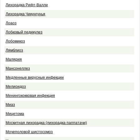
Лихорадка Рифт-Валли
Лихорадка Чикунгунья
Лоаоз
Лобковый педикулез
Лобомикоз
Лямблиоз
Малярия
Мансонеллез
Медленные вирусные инфекции
Мелиоидоз
Менингококковая инфекция
Миаз
Мицетома
Москитная лихорадка (лихорадка паппатачи)
Мочеполовой шистосомоз