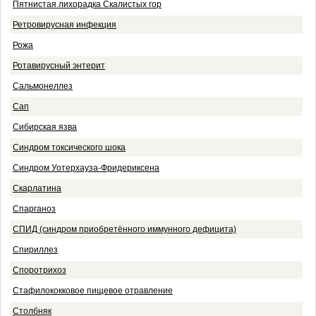
Пятнистая лихорадка Скалистых гор
Ретровирусная инфекция
Рожа
Ротавирусный энтерит
Сальмонеллез
Сап
Сибирская язва
Синдром токсического шока
Синдром Уотерхауза-Фридериксена
Скарлатина
Спарганоз
СПИД (синдром приобретённого иммунного дефицита)
Спириллез
Споротрихоз
Стафилококковое пищевое отравление
Столбняк