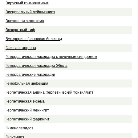
Вирусный конъюнктивит
Висцеральный лейшманиоз
Внезапная экзантема
Возвратный тиф
Вухерериоз (слоновая болезнь)
Газовая гангрена
Геморрагическая лихорадка с почечным синдромом
Геморрагическая лихорадка Эбола
Геморрагические лихорадки
Гемофильная инфекция
Герпетическая ангина (герпетический тонзиллит)
Герпетическая экзема
Герпетический менингит
Герпетический фарингит
Гименолепидоз
Гирудиноз