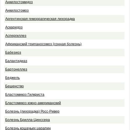
Анкилостомидоз
Анкилостомоз
Аргентинская геморрагическая лихорадка
Аскаридоз
Аспергиллез
Африканский трипаносомоз (сонная болезнь)
Бабезиоз
Балантидиаз
Бартонеллез
Беджель
Бешенство
Бластомикоз Гилкриста
Бластомикоз южно-американский
Болезнь (лихорадка) Росс-Ривер
Болезнь Брилла-Цинссера
Болезнь кошачьих царапин