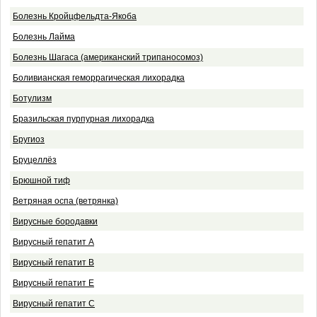
Болезнь Кройцфельдта-Якоба
Болезнь Лайма
Болезнь Шагаса (американский трипаносомоз)
Боливианская геморрагическая лихорадка
Ботулизм
Бразильская пурпурная лихорадка
Бругиоз
Бруцеллёз
Брюшной тиф
Ветряная оспа (ветрянка)
Вирусные бородавки
Вирусный гепатит A
Вирусный гепатит В
Вирусный гепатит Е
Вирусный гепатит С