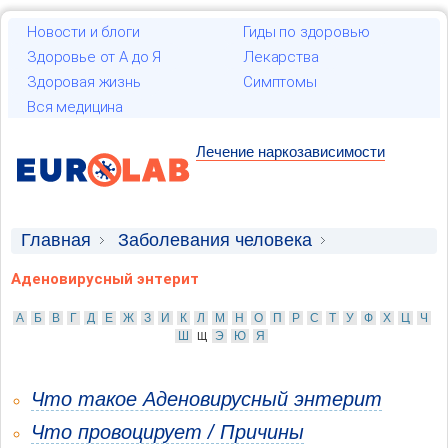
Новости и блоги
Гиды по здоровью
Здоровье от А до Я
Лекарства
Здоровая жизнь
Симптомы
Вся медицина
Лечение наркозависимости
Главная
Заболевания человека
Инфекционные и паразитарные болезни
Аденовирусный энтерит
А
Б
В
Г
Д
Е
Ж
З
И
К
Л
М
Н
О
П
Р
С
Т
У
Ф
Х
Ц
Ч
Ш
Э
Ю
Я
Щ
Что такое Аденовирусный энтерит
Что провоцирует / Причины