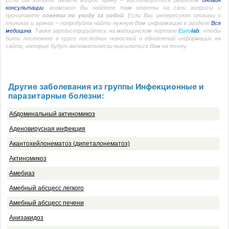
Если Вы хотите задать вопрос врачу – воспользуйтесь разделом
онлайн
консультации
, возможно Вы найдете там ответы на свои вопросы и
прочитаете
советы по уходу за собой
. Если Вас интересуют отзывы о
клиниках и врачах – попробуйте найти нужную Вам информацию в разделе
Вся
медицина
. Также зарегистрируйтесь на медицинском портале
Euro
lab
, чтобы
быть постоянно в курсе последних новостей и обновлений информации на
сайте, которые будут автоматически высылаться Вам на почту.
Другие заболевания из группы Инфекционные и
паразитарные болезни:
Абдоминальный актиномикоз
Аденовирусная инфекция
Акантохейлонематоз (дипеталонематоз)
Актиномикоз
Амебиаз
Амебный абсцесс легкого
Амебный абсцесс печени
Анизакидоз