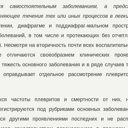
я самостоятельным заболева­
нием, а предс
ня­
ющее течение тех или иных процессов в легк
стении, диафрагме и поддиафраг-мальном прост
болеваний, в том числе и протекающих без отчетл
. Несмотря на вторичность почти всех воспалитель
 отличаются своеобразием клинических про­я
тя­жесть основного заболевания и в ряде случаев т
 оправдывает отдельное рассмотрение плеврит
хся частоты плевритов и смертности от них, н
егистрируются под рубриками основных заболеван
тся другими проявлениями последних и не расп