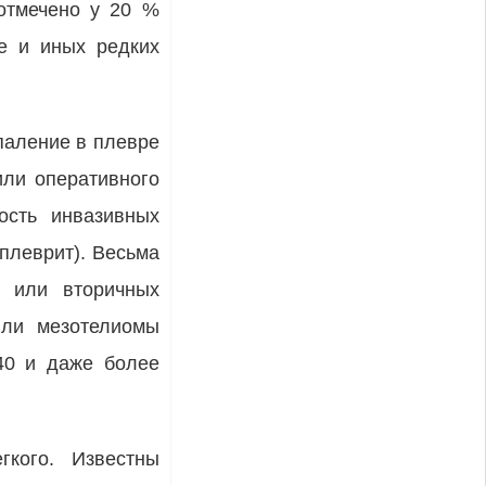
 отмечено у 20 %
зе и иных редких
спаление в плевре
или оперативного
ость инвазивных
плеврит). Весьма
х или вторичных
или мезотелиомы
40 и даже более
гкого. Известны