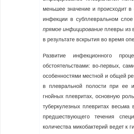
меньшее значение и про­исходит в
инфекции в субплевральном слое л
прямое ин­фицирование
плевры из 
в результате вскрытия во вре­мя о
Развитие инфекционного проц
обстоятельствами: во-первых, са­
особенностями местной и общей ре
в плевральной полости при ее и
гнойных плевритах, основную роль
ту­беркулезных плевритах весьма 
предшествующего тече­ния специ
количества микобактерий ведет к г