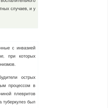
оспалитель­ного
тных случаев, и у
анные с инвазией
кие,
при ко­торых
анизмов.
будители острых
ным процессом в
чиной плеври­тов
а туберкулез был