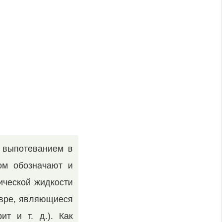
 выпотеванием в
ом обозначают и
ической жидкости
евре, являющиеся
т и т. д.). Как