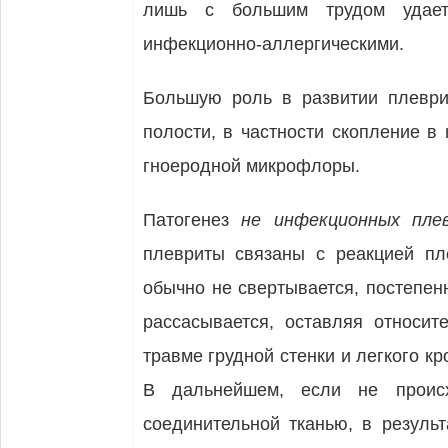
лишь с большим трудом удаетс
инфекционно-аллергическими.
Большую роль в развитии плеврит
полости, в частности скопление в
гноеродной микрофлоры.
Патогенез
не инфекционных пл
плевриты связаны с реак­цией п
обычно не свертывается, постепен
рассасы­вается, оставляя относи
травме грудной стенки и легкого к
В дальнейшем, если не происхо
соединительной тканью, в резуль