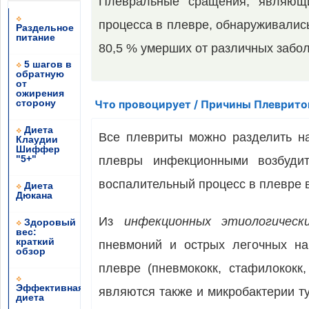
Плевральные сращения, явля­ющи
процесса в плевре, обнаруживались
Раздельное
питание
80,5 % умерших от различных забо
5 шагов в
обратную
от
ожирения
сторону
Что провоцирует / Причины Плеврито
Диета
Все плевриты можно разделить н
Клаудии
Шиффер
"5+"
плевры инфекционными возбуди
воспалительный процесс в плевре в
Диета
Дюкана
Из
инфекционных этиологичес
Здоровый
вес:
краткий
пневмоний и ост­рых легочных н
обзор
плевре (пневмококк, стафилококк,
Эффективная
являются также и микробактерии т
диета