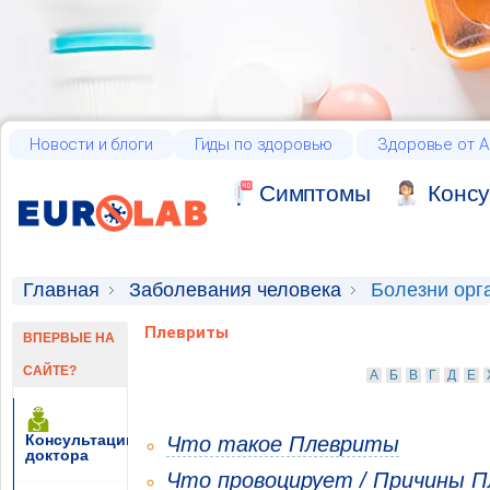
Новости и блоги
Гиды по здоровью
Здоровье от А
Cимптомы
Консу
Главная
Заболевания человека
Болезни орг
Плевриты
ВПЕРВЫЕ НА
САЙТЕ?
А
Б
В
Г
Д
Е
Консультации
Что такое Плевриты
доктора
Что провоцирует / Причины 