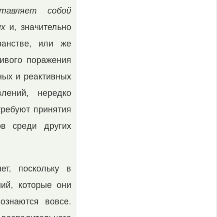
тавляет собой
их
и, значительно
ранстве, или же
ивого пора­жения
ных и реактивных
влений, нередко
ребуют при­нятия
ов среди других
ет, поскольку в
ий, ко­торые они
ознаются вовсе.