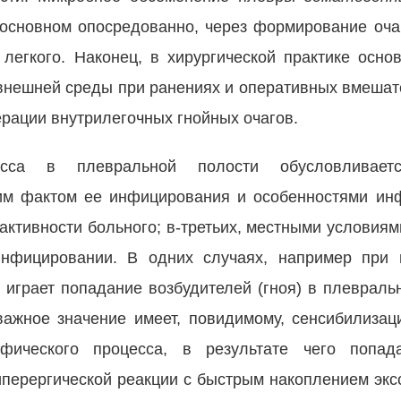
 основном опосредованно, через формирование оча
егкого. Нако­нец, в хирургической практике осно
внешней среды при ранениях и опера­тивных вмешате
перации внутрилегочных гнойных очагов.
есса в плевральной полости обусловливае
мим фактом ее инфицирования и особенностями инф
активности больного; в-третьих, местными условия
нфицировании. В одних случаях, например при 
 играет по­падание возбудителей (гноя) в плевраль
важное значение имеет, пови­димому, сенсибилиза
фического процесса, в результате чего попада
иперергической ре­акции с быстрым накоплением экс