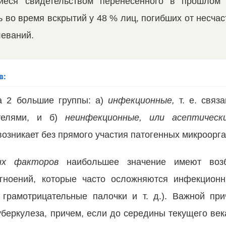
еся свидетельством перенесенного в прошлом в
 во время вскрытий у 48 % лиц, погибших от несчас
леваний.
в:
а 2 большие группы: а)
ин­фекционные,
т. е. связ
телями, и б)
неинфекционные, или асептичес
озникает без прямого участия патогенных микроорг
ких факторов
наибольшее зна­чение имеют воз
агноений, которые часто осложняются инфекцион
 грамотрицательные палочки и т. д.). Важной при
уберкулеза, причем, если до середины текущего век