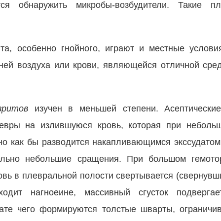
я обнаружить микробы-возбудители. Такие пл
а, особенно гнойного, иг­рают и местные услови
 ней воздуха или крови, являющейся отличной сре­
евритов
изучен в меньшей сте­пени. Асептически
левры на излившуюся кровь, которая при небольш
но как бы разво­дится накапливающимся экссудато
тельно небольшие сращения. При боль­шом гемото
ровь в плевральной полости свертывается (свернувши
дит нагноеине, массивный сгусток подвергае
тате чего формируются толстые шварты, ограничи