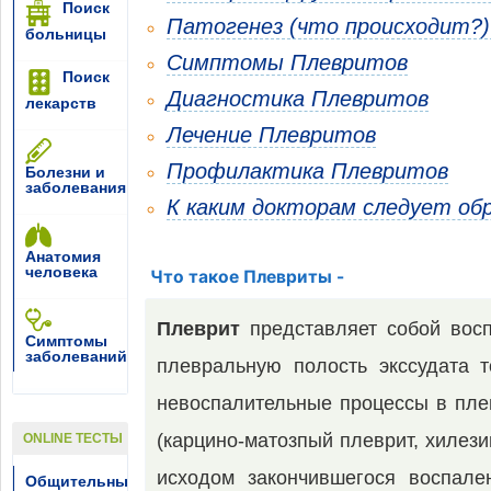
Поиск
Патогенез (что происходит?)
больницы
Симптомы Плевритов
Поиск
Диагностика Плевритов
лекарств
Лечение Плевритов
Профилактика Плевритов
Болезни и
заболевания
К каким докторам следует об
Анатомия
человека
Что такое Плевриты -
Плеврит
представляет собой восп
Симптомы
заболеваний
плевральную полость экссудата 
невоспалительные процессы в пле
(карцино-матозпый плеврит, хилез
ONLINE ТЕСТЫ
исходом закончившегося воспа­ле
Общительный