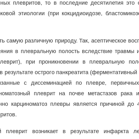
вных плевритов, то в последние де­сятилетия это
ковой этиологии (при кокцидиоидозе, бластомико
ть самую различную при­роду. Так, асептическое во
лияния в плевральную полость вследствие травмы 
плеврит), при проникновении в плевральную пол
 результате острого панкреатита (ферментативный 
вязанные с диссеминацией по плевре, первичны
иноматозный плеврит на почве метастазов рака 
нно карциноматоз плев­ры является причиной до 
ритов.
й плеврит возникает в ре­зультате инфаркта ле