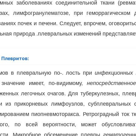
емных заболеваниях соединитель­ной ткани (ревм
зах, лимфогранулематозе, при геморраги­ческом 
аниях почек и печени. Следует, впрочем, оговоритьс
льная природа .плевральных изменений представляе
я Плевритов:
мов в плевральную по-. лость при
инфекционных
 значение имеет, по-видимому,
непосредственно
женных легоч­ных очагов. Для туберкулезных, плев
и из при­корневых лимфоузлов, субплевральных 
мированием пиопневмоторакса. Рет­роградный ток т
кого, по всей вероятности, может обусловлив
сти. Микробное обсемене­ние плевры
гематоген