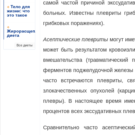
самой частой причиной экссудати
Тело для
жизни: что
больных. Известны плевриты гриб
это такое
грибковых поражениях).
Жирорасщепляющая
диета
Асептические плевриты
могут име
Все диеты
может быть ре­зультатом кровоиз
вмешательства (травматический 
ферментов поджелудочной железы в
часто встречаются плевриты, с
злокачественных опухолей (карц
плевры). В настоящее время име
процентов всех экс­судативных плев
Сравнительно часто асептически