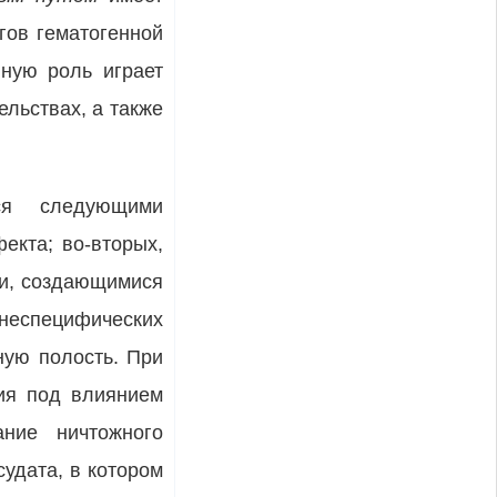
гов гематогенной
вную роль играет
льствах, а также
тся следующими
екта; во-вторых,
ми, создающимися
неспецифических
ную полость. При
ция под влиянием
ние нич­тожного
судата, в котором