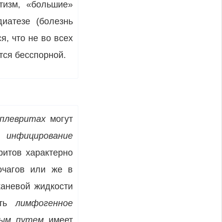
атизм, «большие»
диатезе (болезнь
я, что не во всех
тся бесспорной.
 плевритах
могут
е ин
фицирование
ритов характерно
очагов или же в
каневой жидкости
ать
лимфогенное
ным путем
имеет