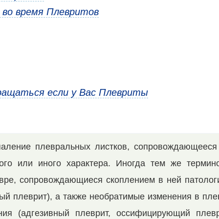
 во время Плевритов
ращаться если у Вас Плевриты
аление плевральных лист­ков, сопровождающееся
того или иного характера. Иногда тем же термин
вре, сопровожда­ющиеся скоплением в ней патолог
иый плеврит), а также необратимые из­менения в пл
ния (адгезивный плеврит, оссифицирующий плеври