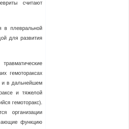
евриты считают
я в плевральной
дой для развития
е травматические
их гемотораксах
м и в дальнейшем
раксе и тяжелой
йся гемо­торакс).
тся организации
ваю­щие функцию