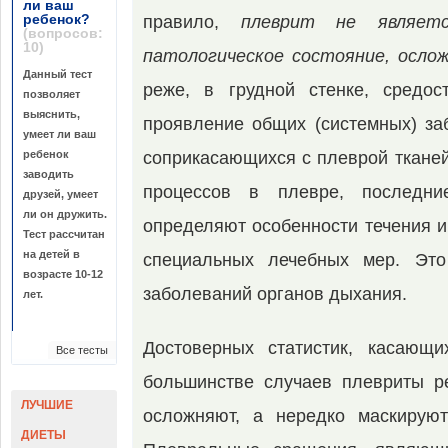
ли ваш
ребенок?
правило,
плеврит не являетс
(вопросов:
10)
патологическое состояние, ослож
Данный тест
реже, в грудной стенке, средо
позволяет
выяснить,
проявление общих (системных) за
умеет ли ваш
ребенок
соприкасающихся с плеврой тканей
заводить
процессов в плевре, последние
друзей, умеет
ли он дружить.
определяют особенности течения и 
Тест рассчитан
на детей в
специальных лечебных мер. Это
возрасте 10-12
заболеваний органов дыхания.
лет.
Достоверных статистик, касающи
Все тесты
большинстве случаев плев­риты р
ЛУЧШИЕ
осложняют, а нередко маскирую
ДИЕТЫ