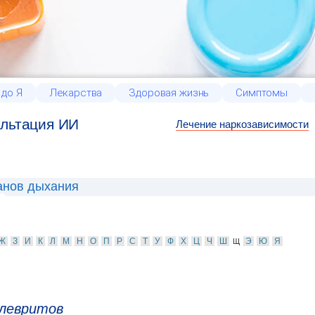
 до Я
Лекарства
Здоровая жизнь
Симптомы
льтация ИИ
Лечение наркозависимости
анов дыхания
Ж
З
И
К
Л
М
Н
О
П
Р
С
Т
У
Ф
Х
Ц
Ч
Ш
Э
Ю
Я
Щ
Плевритов