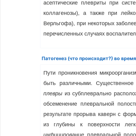
асептические плев­риты при сист
коллагенозы), а также при лейко
Верльгофа), при некоторых заболев
перечисленных случаях вос­палите
Патогенез (что происходит?) во врем
Пути проникновения микроорганиз
быть различными. Су­щественное
плевры
из субплеврально располо
обсеменение плевральной полост
резуль­тате прорыва каверн с фор
из глубины к поверхности лег
инфицирование
плевральной поло