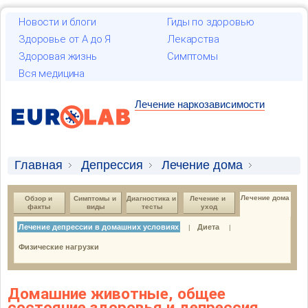
Новости и блоги
Гиды по здоровью
Здоровье от А до Я
Лекарства
Здоровая жизнь
Симптомы
Вся медицина
Лечение наркозависимости
Главная
Депрессия
Лечение дома
Лечение депрессии в домашних условиях
Лечение дома
Обзор и 
Симптомы и 
Диагностика и 
Лечение и 
факты
виды
тесты
уход
Лечение депрессии в домашних условиях
Диета
|
|
Физические нагрузки
Домашние животные, общее
состояние здоровья и депрессия