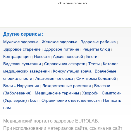
физические
профессиональных
вещества могут на
упражнения –
атлетов, которые
какое-то время
проверенный
могут пить на ходу,
зарядить организм
источник поддержки
Другие сервисы:
не останавливаясь.
энергией, но
Мужское здоровье
Женское здоровье
Здоровье ребенка
|
энергии и
|
|
Но для всех
эксперты сообщают,
Здоровое старение
Здоровое питание
Рецепты блюд
|
|
|
настроения. Даже
остальных они
Контрацепция
Новости
Архив новостей
что действие этих
Блоги
|
|
|
|
15-минутная
Видеоконсультации
Справочник лекарств
Тесты
Каталог
имеют сомнительное
|
|
|
продуктов
медицинских заведений
Консультации врача
Врачебные
|
|
прогулка заряжает
значение.
значительно
специальности
Анатомия человека
Симптомы болезней
|
|
|
энергией. А чем
Энергетические
Боли
Нарушения
Лекарственные растения
Болезни
отличается от
и
|
|
чаще выполняются
(Заболевания)
Медицинские термины
Хвороби
Симптоми
|
|
|
напитки содержат
обычного кофе.
(Укр. версія)
Болі
Ограничение ответственности
Написать
|
|
|
физические
очень много калорий
нам
упражнения, тем
и очень мало
Медицинский портал о здоровье EUROLAB.
лучше для
питательных
При использовании материалов сайта, ссылка на сайт