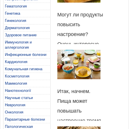
Гематология
Генетика
Могут ли продукты
Гинекология
повысить
Дерматология
настроение?
Здоровое питание
Иммунология и
Очень интересно.
аллергология
Возможно, покажется
Инфекционные болезни
Кардиология
смешным, если
Комунальная гигиена
сказать, что одно
Косметология
яблоко в день – и
Маммология
Нанотехнології
Итак, начнем.
плохого настроения
Научные статьи
Пища может
как ни бывало, но
Неврология
повышать
ученые обнаружили
Онкология
Паразитарные болезни
настроение тремя
связь между пищей и
Патологическая