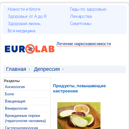
Новости и блоги
Гиды по здоровью
Здоровье от А до Я
Лекарства
Здоровая жизнь
Симптомы
Вся медицина
Лечение наркозависимости
Главная
Депрессия
Продукты, повышающие настроение
Разделы
Продукты, повышающие
Ангиология
настроение
Боли
Вакцинация
Венерология
Врожденные пороки
(тератология человека)
Гастроэнтерология