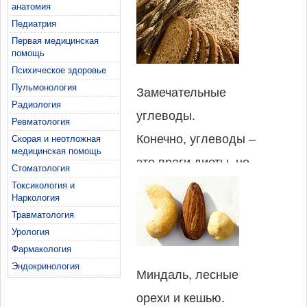
способами:
нашими эмоциями.
анатомия
Педиатрия
обеспечивая
Существует
Первая медицинская
дополнительные
доказательство, что
помощь
Психическое здоровье
калории, вводя в
питание влияет на
Пульмонология
Замечательные
организм такие
процессы
Радиология
углеводы.
стимуляторы, как
Ревматология
метаболизма и
Конечно, углеводы –
Скорая и неотложная
кофеин, и заставляя
химию мозга,
медицинская помощь
это враги диеты, но
организм сжигать
Стоматология
соответственно
они также играют не
Токсикология и
энергию более
влияет на
Наркология
последнюю роль в
эффективно. Для
Травматология
настроение и
наполнении
Урология
поднятия
энергетический
Фармакология
организма энергией
настроения лучше
уровень.
Эндокринология
Миндаль, лесные
и поднятии
всего подходят
орехи и кешью.
настроения. Они
продукты, которые