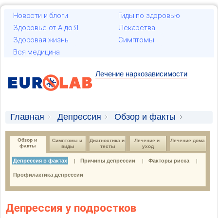
Новости и блоги
Гиды по здоровью
Здоровье от А до Я
Лекарства
Здоровая жизнь
Симптомы
Вся медицина
Лечение наркозависимости
Главная
Депрессия
Обзор и факты
Депрессия в фактах
Обзор и 
Симптомы и 
Диагностика и 
Лечение и 
Лечение дома
факты
виды
тесты
уход
Депрессия в фактах
Причины депрессии
Факторы риска
|
|
|
Профилактика депрессии
Депрессия у подростков