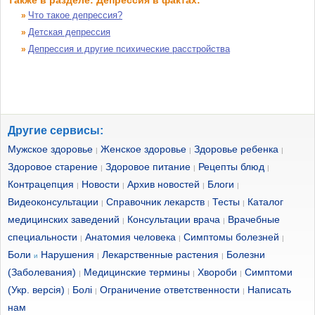
Также в разделе: Депрессия в фактах:
Что такое депрессия?
»
Детская депрессия
»
Депрессия и другие психические расстройства
»
Другие сервисы:
Мужское здоровье
Женское здоровье
Здоровье ребенка
|
|
|
Здоровое старение
Здоровое питание
Рецепты блюд
|
|
|
Контрацепция
Новости
Архив новостей
Блоги
|
|
|
|
Видеоконсультации
Справочник лекарств
Тесты
Каталог
|
|
|
медицинских заведений
Консультации врача
Врачебные
|
|
специальности
Анатомия человека
Симптомы болезней
|
|
|
Боли
Нарушения
Лекарственные растения
Болезни
и
|
|
(Заболевания)
Медицинские термины
Хвороби
Симптоми
|
|
|
(Укр. версія)
Болі
Ограничение ответственности
Написать
|
|
|
нам