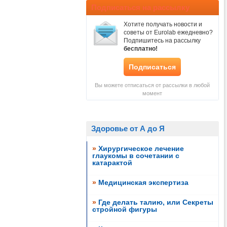
Подписаться на рассылку
Хотите получать новости и
советы от Eurolab ежедневно?
Подпишитесь на рассылку
бесплатно!
Подписаться
Вы можете отписаться от рассылки в любой
момент
Здоровье от А до Я
»
Хирургическое лечение
глаукомы в сочетании с
катарактой
»
Медицинская экспертиза
»
Где делать талию, или Секреты
стройной фигуры