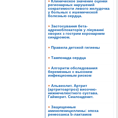
»
Клиническое значение оценки
регионарных нарушений
сократимости левого желудочка
у больных c ишемической
болезнью сердца.
»
Застосування бета-
адреноблокаторів у лікуванні
хворих з гострим коронарним
синдромом.
»
Правила детской гигиены
»
Тампонада сердца
»
Алгоритм обследования
беременных с высоким
инфекционным риском
»
Альвеолит. Артрит
(артритоартроз) височно-
нижнечелюстного сустава.
Гайморит. Сиалоаденит.
»
Защищенные
аминопенициллины: эпоха
ренессанса b-лактамов