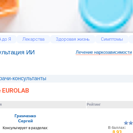
 до Я
Лекарства
Здоровая жизнь
Симптомы
ультация ИИ
Лечение наркозависимости
рачи-консультанты
е EUROLAB
я
Рейтинг
Гринченко
Сергей
В баллах:
Консультирует в разделах:
8.93