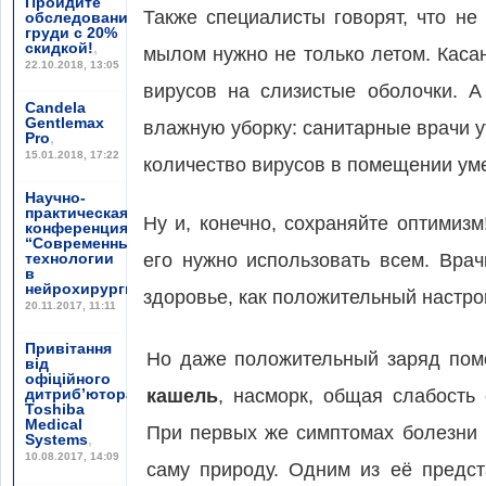
Пройдите
Также специалисты говорят, что не
обследование
груди с 20%
скидкой!
,
мылом нужно не только летом. Каса
22.10.2018, 13:05
вирусов на слизистые оболочки. 
Candela
Gentlemax
влажную уборку: санитарные врачи у
Pro
,
15.01.2018, 17:22
количество вирусов в помещении ум
Научно-
практическая
Ну и, конечно, сохраняйте оптимиз
конференция
“Современные
технологии
его нужно использовать всем. Вра
в
нейрохирургии”
,
здоровье, как положительный настро
20.11.2017, 11:11
Привітання
Но даже положительный заряд помо
від
офіційного
дитриб’ютора
кашель
, насморк, общая слабость 
Toshiba
Medical
При первых же симптомах болезни 
Systems
,
10.08.2017, 14:09
саму природу. Одним из её предс