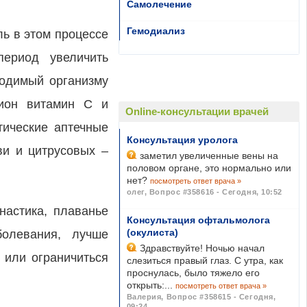
Самолечение
Гемодиализ
ль в этом процессе
период увеличить
ходимый организму
цион витамин С и
Online-консультации врачей
тические аптечные
Консультация уролога
ви и цитрусовых –
заметил увеличенные вены на
половом органе, это нормально или
нет?
посмотреть ответ врача »
олег
,
Вопрос #358616 - Сегодня, 10:52
настика, плаванье
Консультация офтальмолога
(окулиста)
болевания, лучше
Здравствуйте! Ночью начал
, или ограничиться
слезиться правый глаз. С утра, как
проснулась, было тяжело его
открыть:...
посмотреть ответ врача »
Валерия
,
Вопрос #358615 - Сегодня,
09:24