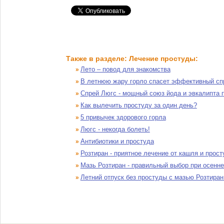
Также в разделе: Лечение простуды:
Лето – повод для знакомства
»
В летнюю жару горло спасет эффективный сп
»
Спрей Люгс - мощный союз йода и эвкалипта п
»
Как вылечить простуду за один день?
»
5 привычек здорового горла
»
Люгс - некогда болеть!
»
Антибиотики и простуда
»
Розтиран - приятное лечение от кашля и прос
»
Мазь Розтиран - правильный выбор при осенне
»
Летний отпуск без простуды с мазью Розтиран
»