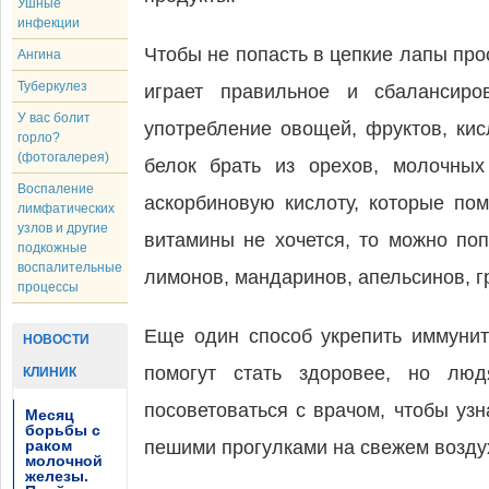
Ушные
инфекции
Чтобы не попасть в цепкие лапы про
Ангина
Туберкулез
играет правильное и сбалансиро
У вас болит
употребление овощей, фруктов, ки
горло?
(фотогалерея)
белок брать из орехов, молочны
Воспаление
аскорбиновую кислоту, которые пом
лимфатических
узлов и другие
витамины не хочется, то можно поп
подкожные
воспалительные
лимонов, мандаринов, апельсинов, г
процессы
Еще один способ укрепить иммунит
НОВОСТИ
помогут стать здоровее, но люд
КЛИНИК
посоветоваться с врачом, чтобы узн
Месяц
борьбы с
раком
пешими прогулками на свежем возду
молочной
железы.