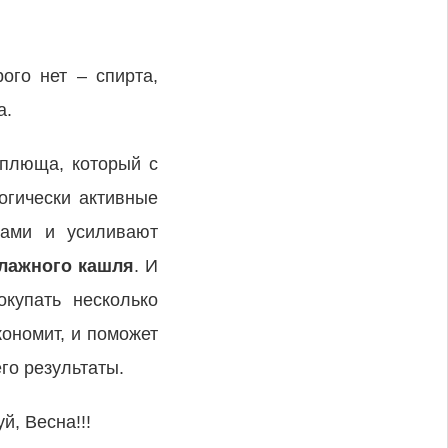
ого нет – спирта,
а.
 плюща, который с
огически активные
вами и усиливают
влажного кашля
. И
окупать несколько
ономит, и поможет
го результаты.
й, Весна!!!