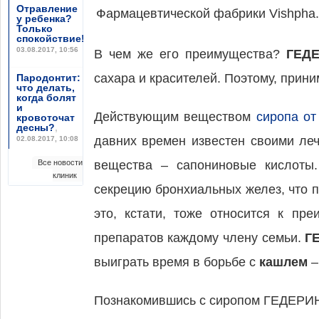
Отравление
Фармацевтической фабрики Vishpha.
у ребенка?
Только
спокойствие!
,
03.08.2017, 10:56
В чем же его преимущества?
ГЕД
сахара и красителей. Поэтому, приним
Пародонтит:
что делать,
когда болят
и
Действующим веществом
сиропа о
кровоточат
десны?
,
давних времен известен своими ле
02.08.2017, 10:08
Все новости
вещества – сапониновые кислоты
клиник
секрецию бронхиальных желез, что 
это, кстати, тоже относится к пр
препаратов каждому члену семьи.
Г
выиграть время в борьбе с
кашлем
–
Познакомившись с сиропом ГЕДЕРИН, к