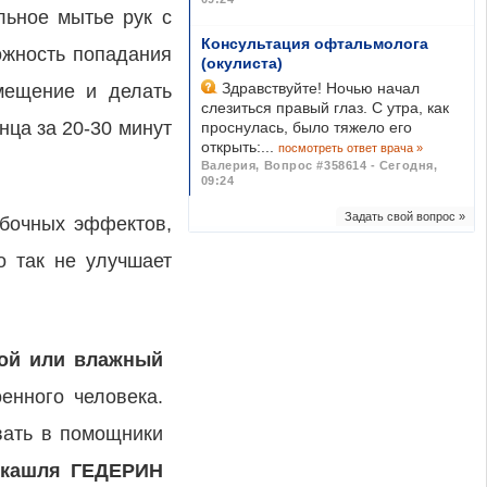
льное мытье рук с
Консультация офтальмолога
ожность попадания
(окулиста)
Здравствуйте! Ночью начал
мещение и делать
слезиться правый глаз. С утра, как
нца за 20-30 минут
проснулась, было тяжело его
открыть:...
посмотреть ответ врача »
Валерия
,
Вопрос #358614 - Сегодня,
09:24
Задать свой вопрос »
обочных эффектов,
о так не улучшает
ой или влажный
енного человека.
вать в помощники
 кашля ГЕДЕРИН