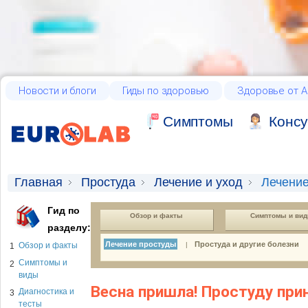
Новости и блоги
Гиды по здоровью
Здоровье от А
Cимптомы
Консу
Главная
Простуда
Лечение и уход
Лечение
Гид по
Обзор и факты
Симптомы и ви
разделу:
Лечение простуды
Простуда и другие болезни
Обзор и факты
|
1
Симптомы и
2
виды
Весна пришла! Простуду при
Диагностика и
3
тесты