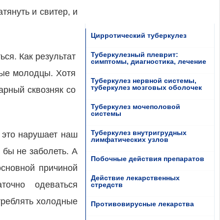
тянуть и свитер, и
Цирротический туберкулез
Туберкулезный плеврит:
ься. Как результат
симптомы, диагностика, лечение
тые молодцы. Хотя
Туберкулез нервной системы,
туберкулез мозговых оболочек
арный сквозняк со
Туберкулез мочеполовой
системы
Туберкулез внутригрудных
е это нарушает наш
лимфатических узлов
 бы не заболеть. А
Побочные действия препаратов
основной причиной
Действие лекарственных
точно одеваться
стредств
отреблять холодные
Противовирусные лекарства