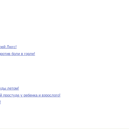
рей Люгс!
ротив боли в горле!
туды летом!
й простуде у ребенка и взрослого!
!