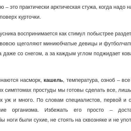
 – это практически арктическая стужа, когда надо на
поверх курточки.
дусника воспринимается как стимул побыстрее раздет
ам вовсю щеголяют миниюбчатые девицы и футболча
а даже со снегом, а за каждым углом поджидает ков
инаются насморк,
кашель
, температура, озноб – вс
х симптомах простуды мы готовы сделать все, лишь
ак уж и много. По словам специалистов, первой и 
ние организма. Избежать его просто – доста
бы ноги были сухие, не стоять на сквозняке и не уп