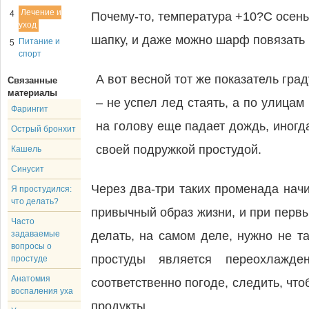
Лечение и
4
Почему-то, температура +10?С осенью
уход
шапку, и даже можно шарф повязать 
Питание и
5
спорт
А вот весной тот же показатель гра
Связанные
материалы
– не успел лед стаять, а по улиц
Фарингит
на голову еще падает дождь, иногд
Острый бронхит
своей подружкой простудой.
Кашель
Синусит
Через два-три таких променада нач
Я простудился:
что делать?
привычный образ жизни, и при первы
Часто
задаваемые
делать, на самом деле, нужно не т
вопросы о
простуды является переохлажде
простуде
Анатомия
соответственно погоде, следить, что
воспаления уха
продукты.