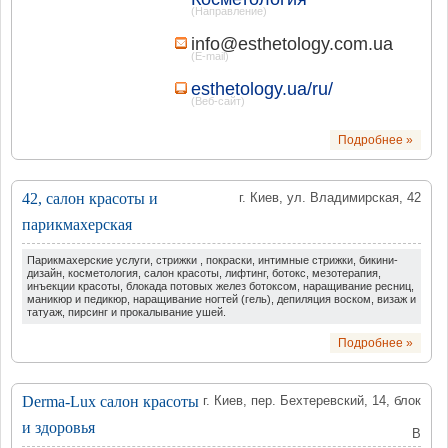
(Направление)
info@esthetology.com.ua
(E-mail)
esthetology.ua/ru/
(Веб-сайт)
Подробнее »
42, салон красоты и
г. Киев, ул. Владимирская, 42
парикмахерская
Парикмахерские услуги, стрижки , покраски, интимные стрижки, бикини-
дизайн, косметология, салон красоты, лифтинг, ботокс, мезотерапия,
инъекции красоты, блокада потовых желез ботоксом, наращивание ресниц,
маникюр и педикюр, наращивание ногтей (гель), депиляция воском, визаж и
татуаж, пирсинг и прокалывание ушей.
Подробнее »
Derma-Lux салон красоты
г. Киев, пер. Бехтеревский, 14, блок
и здоровья
В