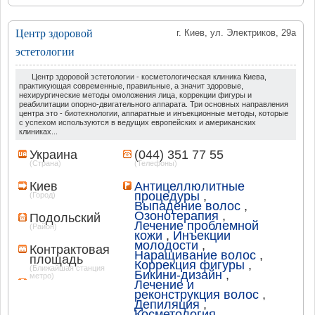
Центр здоровой
г. Киев, ул. Электриков, 29а
эстетологии
Центр здоровой эстетологии - косметологическая клиника Киева,
практикующая современные, правильные, а значит здоровые,
нехирургические методы омоложения лица, коррекции фигуры и
реабилитации опорно-двигательного аппарата. Три основных направления
центра это - биотехнологии, аппаратные и инъекционные методы, которые
с успехом используются в ведущих европейских и американских
клиниках...
Украина
(044) 351 77 55
(Страна)
(Телефоны)
Киев
Антицеллюлитные
процедуры
,
(Город)
Выпадение волос
,
Озонотерапия
,
Подольский
Лечение проблемной
(Район)
кожи
,
Инъекции
молодости
,
Контрактовая
Наращивание волос
,
площадь
Коррекция фигуры
,
(Ближайшая станция
Бикини-дизайн
,
метро)
Лечение и
реконструкция волос
,
Депиляция
,
Косметология