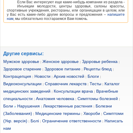
Если Вас интересуют еще какие-нибудь компании из раздела -
Инъекции молодости, центры здоровья, салоны красоты,
спортивные учреждения, рестораны, или органицации в целом, или
у Вас есть какие-либо другие вопросы и предложения –
напишите
нам
, мы обязательно постараемся Вам помочь.
Другие сервисы:
Мужское здоровье
Женское здоровье
Здоровье ребенка
|
|
|
Здоровое старение
Здоровое питание
Рецепты блюд
|
|
|
Контрацепция
Новости
Архив новостей
Блоги
|
|
|
|
Видеоконсультации
Справочник лекарств
Тесты
Каталог
|
|
|
медицинских заведений
Консультации врача
Врачебные
|
|
специальности
Анатомия человека
Симптомы болезней
|
|
|
Боли
Нарушения
Лекарственные растения
Болезни
и
|
|
(Заболевания)
Медицинские термины
Хвороби
Симптоми
|
|
|
(Укр. версія)
Болі
Ограничение ответственности
Написать
|
|
|
нам