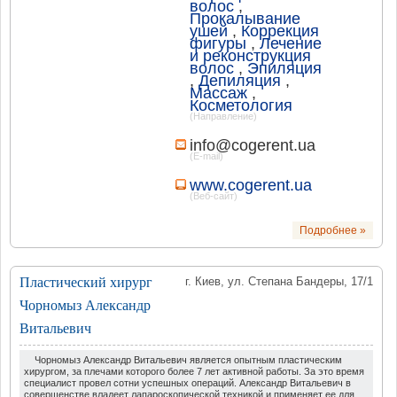
волос
,
Прокалывание
ушей
,
Коррекция
фигуры
,
Лечение
и реконструкция
волос
,
Эпиляция
,
Депиляция
,
Массаж
,
Косметология
(Направление)
info@cogerent.ua
(E-mail)
www.cogerent.ua
(Веб-сайт)
Подробнее »
Пластический хирург
г. Киев, ул. Степана Бандеры, 17/1
Чорномыз Александр
Витальевич
Чорномыз Александр Витальевич является опытным пластическим
хирургом, за плечами которого более 7 лет активной работы. За это время
специалист провел сотни успешных операций. Александр Витальевич в
совершенстве владеет лапароскопической техникой и применяет ее для