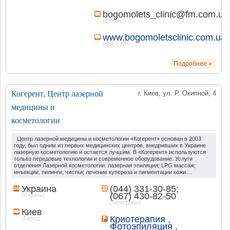
bogomolets_clinic@fm.com.ua
(E-mail)
www.bogomoletsclinic.com.ua
(Веб-сайт)
Подробнее »
Когерент, Центр лазерной
г. Киев, ул. Р. Окипной, 4
медицины и
косметологии
Центр лазерной медицины и косметологии «Когерент» основан в 2003
году, был одним из первых медицинских центров, внедривших в Украине
лазерную косметологию и остается лучшим. В «Когерент» используются
только передовые технологии и современное оборудование. Услуги
отделения Лазерной косметологии: лазерная эпиляция; LPG массаж;
инъекции, пилинги, чистки; лечение купероза и пигментации кожи....
Украина
(044) 331-30-85;
(067) 430-82-50
(Страна)
(Телефоны)
Киев
Криотерапия
,
(Город)
Фотоэпиляция
,