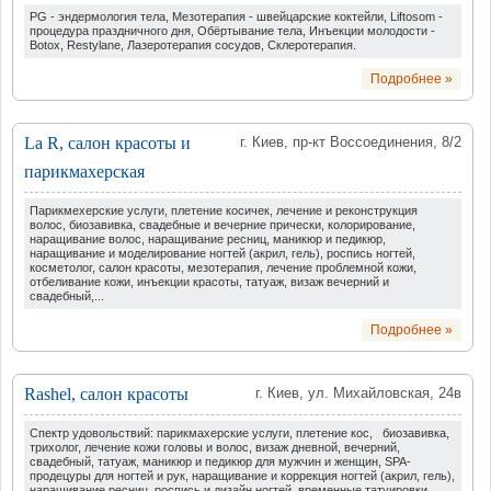
PG - эндермология тела, Мезотерапия - швейцарские коктейли, Liftosom -
процедура праздничного дня, Обёртывание тела, Инъекции молодости -
Botox, Restylane, Лазеротерапия сосудов, Склеротерапия.
Подробнее »
La R, салон красоты и
г. Киев, пр-кт Воссоединения, 8/2
парикмахерская
Парикмехерские услуги, плетение косичек, лечение и реконструкция
волос, биозавивка, свадебные и вечерние прически, колорирование,
наращивание волос, наращивание ресниц, маникюр и педикюр,
наращивание и моделирование ногтей (акрил, гель), роспись ногтей,
косметолог, салон красоты, мезотерапия, лечение проблемной кожи,
отбеливание кожи, инъекции красоты, татуаж, визаж вечерний и
свадебный,...
Подробнее »
Rashel, салон красоты
г. Киев, ул. Михайловская, 24в
Спектр удовольствий: парикмахерские услуги, плетение кос, биозавивка,
трихолог, лечение кожи головы и волос, визаж дневной, вечерний,
свадебный, татуаж, маникюр и педикюр для мужчин и женщин, SPA-
продецуры для ногтей и рук, наращивание и коррекция ногтей (акрил, гель),
наращивание ресниц, роспись и дизайн ногтей, временные татуировки,