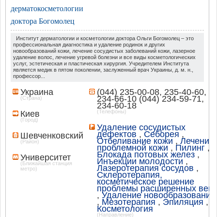
дерматокосметологии
доктора Богомолец
Институт дерматологии и косметологии доктора Ольги Богомолец – это
профессиональная диагностика и удаление родинок и других
новообразований кожи, лечение сосудистых заболеваний кожи, лазерное
удаление волос, лечение угревой болезни и все виды косметологических
услуг, эстетическая и пластическая хирургия. Учредителем Института
является медик в пятом поколении, заслуженный врач Украины, д. м. н.,
профессор...
Украина
(044) 235-00-08, 235-40-60,
234-66-10 (044) 234-59-71,
(Страна)
234-60-18
(Телефоны)
Киев
(Город)
Удаление сосудистых
дефектов
,
Себорея
,
Шевченковcкий
Отбеливание кожи
,
Лечение
(Район)
проблемной кожи
,
Пилинг
,
Блокада потовых желез
,
Университет
Инъекции молодости
,
(Ближайшая станция
Лазеротерапия сосудов
,
метро)
Склеротерапия,
косметическое решение
проблемы расширенных вен
,
Удаление новообразований
,
Мезотерапия
,
Эпиляция
,
Косметология
(Направление)