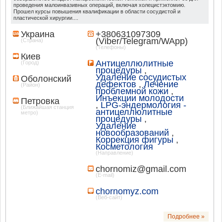
проведения малоинвазивных операций, включая холецистэктомию.
Прошел курсы повышения квалификации в области сосудистой и
пластической хирургии....
Украина
+380631097309
(Viber/Telegram/WApp)
(Страна)
(Телефоны)
Киев
Антицеллюлитные
(Город)
процедуры
,
Удаление сосудистых
Оболонский
дефектов
,
Лечение
(Район)
проблемной кожи
,
Инъекции молодости
Петровка
,
LPG-эндермология -
(Ближайшая станция
антицеллюлитные
метро)
процедуры
,
Удаление
новообразований
,
Коррекция фигуры
,
Косметология
(Направление)
chornomiz@gmail.com
(E-mail)
chornomyz.com
(Веб-сайт)
Подробнее »