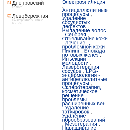
Электроэпиляция
Днепровский
,
(Район)
Антицеллюлитные
процедуры
,
Левобережная
Удаление
(Ближайшая станция
сосудистых
метро)
дефектов
,
Выпадение волос
,
Себорея
,
Отбеливание кожи
,
Лечение
проблемной кожи
,
Пилинг
,
Блокада
потовых желез
,
Инъекции
молодости
,
Лазеротерапия
сосудов
,
LPG-
эндермология -
антицеллюлитные
процедуры
,
Склеротерапия,
косметическое
решение
проблемы
расширенных вен
,
Удаление
татуировок
,
Удаление
новообразований
,
Мезотерапия
,
Наращивание