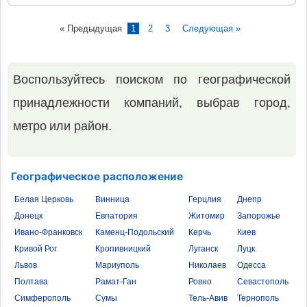
« Предыдущая
1
2
3
Следующая »
Воспользуйтесь поиском по географической
принадлежности компаний, выбрав город,
метро или район.
Географическое расположение
Белая Церковь
Винница
Герцлия
Днепр
Донецк
Евпатория
Житомир
Запорожье
Ивано-Франковск
Каменц-Подольский
Керчь
Киев
Кривой Рог
Кропивницкий
Луганск
Луцк
Львов
Мариуполь
Николаев
Одесса
Полтава
Рамат-Ган
Ровно
Севастополь
Симферополь
Сумы
Тель-Авив
Тернополь