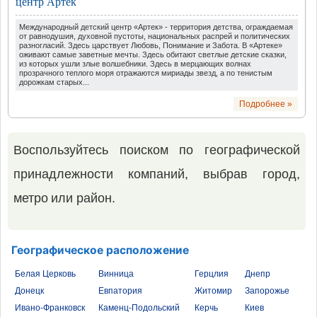
центр Артек
Международный детский центр «Артек» - территория детства, ограждаемая
от равнодушия, духовной пустоты, национальных распрей и политических
разногласий. Здесь царствует Любовь, Понимание и Забота. В «Артеке»
оживают самые заветные мечты. Здесь обитают светлые детские сказки,
из которых ушли злые волшебники. Здесь в мерцающих волнах
прозрачного теплого моря отражаются мириады звезд, а по тенистым
дорожкам старых...
Подробнее »
Воспользуйтесь поиском по географической
принадлежности компаний, выбрав город,
метро или район.
Географическое расположение
Белая Церковь
Винница
Герцлия
Днепр
Донецк
Евпатория
Житомир
Запорожье
Ивано-Франковск
Каменц-Подольский
Керчь
Киев