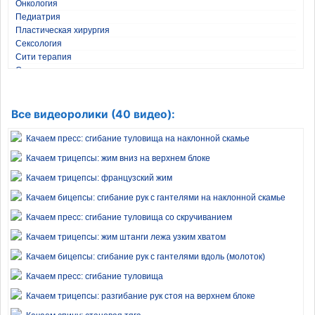
Онкология
Педиатрия
Пластическая хирургия
Сексология
Сити терапия
Стоматология
Травматология
Фитнес и бодибилдинг
Хирургия
Все видеоролики (40 видео):
Эндокринология
Качаем пресс: сгибание туловища на наклонной скамье
Качаем трицепсы: жим вниз на верхнем блоке
Качаем трицепсы: французский жим
Качаем бицепсы: сгибание рук с гантелями на наклонной скамье
Качаем пресс: сгибание туловища со скручиванием
Качаем трицепсы: жим штанги лежа узким хватом
Качаем бицепсы: сгибание рук с гантелями вдоль (молоток)
Качаем пресс: сгибание туловища
Качаем трицепсы: разгибание рук стоя на верхнем блоке