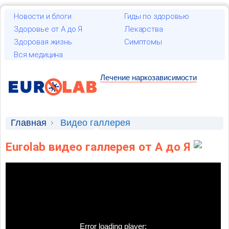
Новости и блоги
Гиды по здоровью
Здоровье от А до Я
Лекарства
Здоровая жизнь
Симптомы
Вся медицина
Лечение наркозависимости
Главная
Видео галлерея
Eurolab видео галлерея от А до Я
Error loading player: