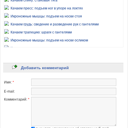
Качаем спину: становая тяга
Качаем пресс: подъем ног в упоре на локтях
Икроножные мышцы: подъем на носки стоя
Качаем грудь: сведение и разведение рук с гантелями
Качаем трапецию: шраги с гантелями
Икроножные мышцы: подъем на носки осликом
Качаем пресс: выкатывание на роликовом колесе
Качаем дельтовидные мышцы: жим штанги из-за головы
Качаем грудь: сведение рук на верхнем блоке стоя
Добавить комментарий
Качаем бицепсы: сгибание рук со штангой на изолирующей скамье
Качаем трицепсы: отжимание на скамье
Имя:
*
Предплечья: сгибание запястья с гантелью
E-mail:
Качаем трапецию: тяга гантелей к подбородку
Комментарий:
*
Качаем трицепсы: разгибание рук из-за головы сидя
Качаем дельтовидные мышцы: попеременные подьемы рук с
гантелями
Качаем пресс: втягивание живота (вакуум)