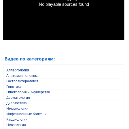
No playable sources found
Видео по категориям:
Аллергология
Анатомия человека
Гастроэнтерология
Генетика
Гинекология и Акушерство
Дерматология
Диагностика
Иммунология
Инфекционные болезни
Кардиология
Неврология