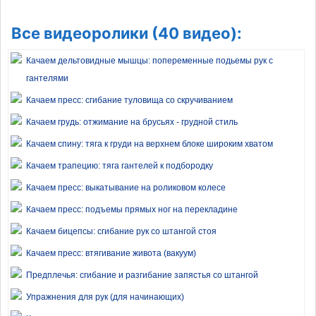
Пластическая хирургия
Сексология
Все видеоролики (40 видео):
Сити терапия
Стоматология
Качаем дельтовидные мышцы: попеременные подьемы рук с
Травматология
гантелями
Фитнес и бодибилдинг
Качаем пресс: сгибание туловища со скручиванием
Хирургия
Качаем грудь: отжимание на брусьях - грудной стиль
Эндокринология
Качаем спину: тяга к груди на верхнем блоке широким хватом
Качаем трапецию: тяга гантелей к подбородку
Качаем пресс: выкатывание на роликовом колесе
Качаем пресс: подъемы прямых ног на перекладине
Качаем бицепсы: сгибание рук со штангой стоя
Качаем пресс: втягивание живота (вакуум)
Предплечья: сгибание и разгибание запястья со штангой
Упражнения для рук (для начинающих)