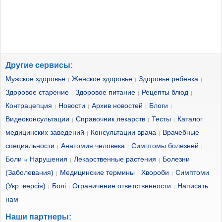
Качаем дельтовидные мышцы: разведение рук с гантелями в
наклоне стоя
Качаем трицепсы: разгибание рук из-за головы сидя
Качаем дельтовидные мышцы: разведение рук с гантелями сидя
Другие сервисы:
Качаем дельтовидные мышцы: тяга штанги перед собой широким
Мужское здоровье
Женское здоровье
Здоровье ребенка
|
|
|
хватом
Здоровое старение
Здоровое питание
Рецепты блюд
|
|
|
Качаем спину: гиперэкстензия
Контрацепция
Новости
Архив новостей
Блоги
|
|
|
|
Качаем пресс в домашних условиях
Видеоконсультации
Справочник лекарств
Тесты
Каталог
|
|
|
Качаем пресс: сгибание туловища
медицинских заведений
Консультации врача
Врачебные
|
|
Качаем дельтовидные мыщцы: тяга штанги к бодбородку узким
специальности
Анатомия человека
Симптомы болезней
|
|
|
хватом
Боли
Нарушения
Лекарственные растения
Болезни
и
|
|
Качаем пресс: подъем ног в упоре на локтях
(Заболевания)
Медицинские термины
Хвороби
Симптоми
|
|
|
(Укр. версія)
Болі
Ограничение ответственности
Написать
Икроножные мышцы: подъем на носок одной ногой с гантелей в
|
|
|
руке
нам
Качаем трицепсы: отведение назад руки с гантелью в наклоне
Наши партнеры: