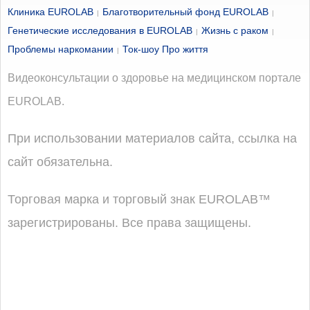
Качаем трапецию: шраги с гантелями
Клиника EUROLAB
Благотворительный фонд EUROLAB
|
|
Генетические исследования в EUROLAB
Жизнь с раком
Качаем трапецию: шраги со штангой
|
|
Проблемы наркомании
Ток-шоу Про життя
|
Предплечья: сгибание запястья с гантелью
Видеоконсультации о здоровье на медицинском портале
EUROLAB.
При использовании материалов сайта, ссылка на
сайт обязательна.
Торговая марка и торговый знак EUROLAB™
зарегистрированы. Все права защищены.