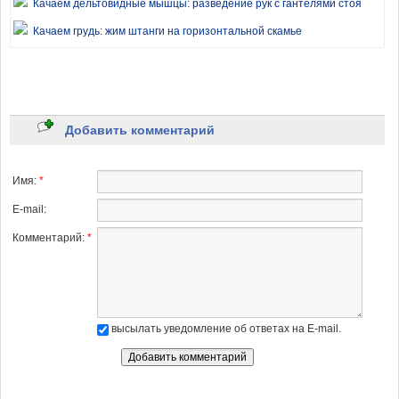
Качаем дельтовидные мышцы: разведение рук с гантелями стоя
Качаем грудь: жим штанги на горизонтальной скамье
Качаем дельтовидные мышцы: жим штанги из-за головы
Пилатес для рук и груди
Качаем трицепсы: жим вниз на верхнем блоке
Добавить комментарий
Качаем грудь: сведение и разведение рук с гантелями
Качаем пресс: сгибание туловища на верхнем блоке
Имя:
*
Качаем трицепсы: жим штанги лежа узким хватом
E-mail:
Икроножные мышцы: подъем на носки на гаак машине
Комментарий:
*
Качаем ноги: выпады с гантелями
Качаем пресс: обратное сгибание туловища на перекладине
Икроножные мышцы: жимы стопами на тренажере
высылать уведомление об ответах на E-mail.
Пилатес для гибкости
Качаем ноги: наклоны со штангой
Качаем пресс: сгибание туловища на тренажере