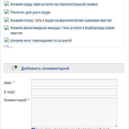
Качаем грудь: жим штанги на горизонтальной скамье
Пилатес для рук и груди
Качаем спину: тяга к груди на верхнем блоке широким хватом
Качаем дельтовидные мыщцы: тяга штанги к бодбородку узким
хватом
Качаем ноги: приседания со штангой
Качаем пресс в домашних условиях
Качаем трапецию: Тяга штанги к подбородку узким хватом
Качаем пресс: сгибание туловища со скручиванием
Добавить комментарий
Качаем дельтовидные мышцы: жим штанги из-за головы
Качаем спину: тяга на тренажере
Имя:
*
Качаем пресс: сгибание туловища
E-mail:
Качаем пресс: сгибание туловища на наклонной скамье
Комментарий:
*
Качаем бицепсы: сгибание рук с гантелями на наклонной скамье
Качаем спину: тяга штанги в наклоне
Икроножные мышцы: жимы стопами на тренажере