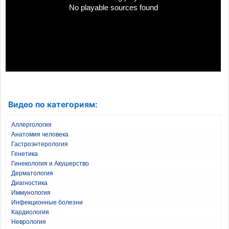
No playable sources found
Видео по категориям:
Аллергология
Анатомия человека
Гастроэнтерология
Генетика
Гинекология и Акушерство
Дерматология
Диагностика
Иммунология
Инфекционные болезни
Кардиология
Неврология