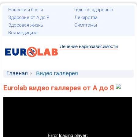
Новости и блоги
Гиды по здоровью
Здоровье от А до Я
Лекарства
Здоровая жизнь
Симптомы
Вся медицина
Лечение наркозависимости
Главная
Видео галлерея
Eurolab видео галлерея от А до Я
Error loading player: