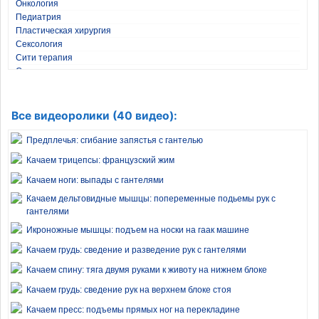
Онкология
Педиатрия
Пластическая хирургия
Сексология
Сити терапия
Стоматология
Травматология
Фитнес и бодибилдинг
Хирургия
Все видеоролики (40 видео):
Эндокринология
Предплечья: сгибание запястья с гантелью
Качаем трицепсы: французский жим
Качаем ноги: выпады с гантелями
Качаем дельтовидные мышцы: попеременные подьемы рук с
гантелями
Икроножные мышцы: подъем на носки на гаак машине
Качаем грудь: сведение и разведение рук с гантелями
Качаем спину: тяга двумя руками к животу на нижнем блоке
Качаем грудь: сведение рук на верхнем блоке стоя
Качаем пресс: подъемы прямых ног на перекладине