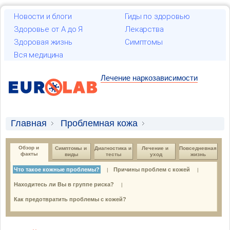
Новости и блоги
Гиды по здоровью
Здоровье от А до Я
Лекарства
Здоровая жизнь
Симптомы
Вся медицина
Лечение наркозависимости
Главная
Проблемная кожа
Обзор и факты
Что такое кожные проблемы?
Обзор и 
Симптомы и 
Диагностика и 
Лечение и 
Повседневная 
факты
виды
тесты
уход
жизнь
Что такое кожные проблемы?
Причины проблем с кожей
|
|
Находитесь ли Вы в группе риска?
|
Как предотвратить проблемы с кожей?