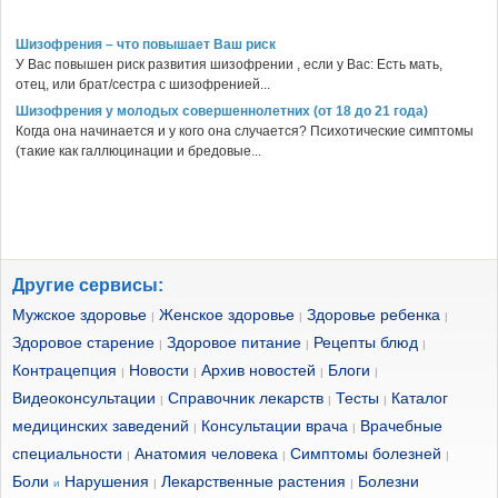
Шизофрения – что повышает Ваш риск
У Вас повышен риск развития шизофрении , если у Вас: Есть мать,
отец, или брат/сестра с шизофренией...
Шизофрения у молодых совершеннолетних (от 18 до 21 года)
Когда она начинается и у кого она случается? Психотические симптомы
(такие как галлюцинации и бредовые...
Другие сервисы:
Мужское здоровье
Женское здоровье
Здоровье ребенка
|
|
|
Здоровое старение
Здоровое питание
Рецепты блюд
|
|
|
Контрацепция
Новости
Архив новостей
Блоги
|
|
|
|
Видеоконсультации
Справочник лекарств
Тесты
Каталог
|
|
|
медицинских заведений
Консультации врача
Врачебные
|
|
специальности
Анатомия человека
Симптомы болезней
|
|
|
Боли
Нарушения
Лекарственные растения
Болезни
и
|
|