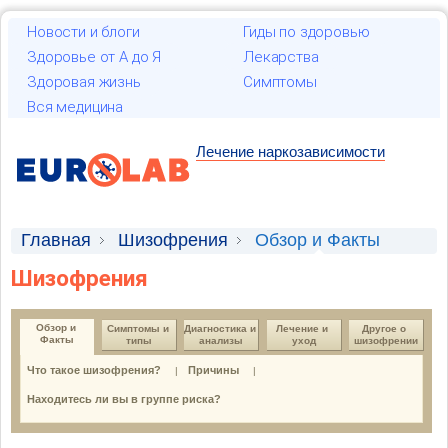
Новости и блоги
Гиды по здоровью
Здоровье от А до Я
Лекарства
Здоровая жизнь
Симптомы
Вся медицина
Лечение наркозависимости
Главная
Шизофрения
Обзор и Факты
Шизофрения
Обзор и 
Симптомы и 
Диагностика и 
Лечение и 
Другое о 
Факты
типы
анализы
уход
шизофрении
Что такое шизофрения?
Причины
|
|
Находитесь ли вы в группе риска?