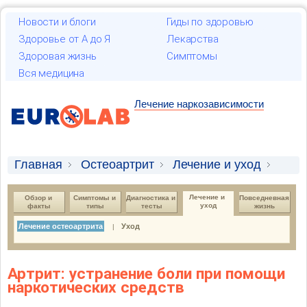
Новости и блоги
Гиды по здоровью
Здоровье от А до Я
Лекарства
Здоровая жизнь
Симптомы
Вся медицина
Лечение наркозависимости
Главная
Остеоартрит
Лечение и уход
Лечение остеоартрита
Лечение и 
Обзор и 
Симптомы и 
Диагностика и 
Повседневная 
уход
факты
типы
тесты
жизнь
Лечение остеоартрита
Уход
|
Артрит: устранение боли при помощи
наркотических средств