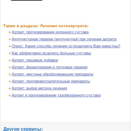
Также в разделе: Лечение остеоартрита:
Артрит: протезирование коленного сустава
»
Акупунктурная терапия (акупунктура) при лечении артрита
»
Опрос: Какие способы лечения остеоартрита Вам известны?
»
Как эффективно исцелить больные суставы
»
Артрит: пищевые добавки
»
Артрит: физиотерапия и трудовая терапия
»
Артрит: местные обезболивающие препараты
»
Артрит: противовоспалительные препараты
»
Артрит: выбор метода лечения
»
Артрит и протезирование тазобедренного сустава
»
Другие сервисы: