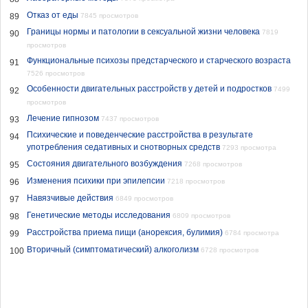
Отказ от еды
89
7845 просмотров
Границы нормы и патологии в сексуальной жизни человека
7819
90
просмотров
Функциональные психозы предстарческого и старческого возраста
91
7526 просмотров
Особенности двигательных расстройств у детей и подростков
7499
92
просмотров
Лечение гипнозом
93
7437 просмотров
Психические и поведенческие расстройства в результате
94
употребления седативных и снотворных средств
7293 просмотра
Состояния двигательного возбуждения
95
7268 просмотров
Изменения психики при эпилепсии
96
7218 просмотров
Навязчивые действия
97
6849 просмотров
Генетические методы исследования
98
6809 просмотров
Расстройства приема пищи (анорексия, булимия)
99
6784 просмотра
Вторичный (симптоматический) алкоголизм
100
6728 просмотров