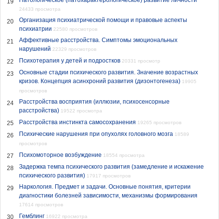
Патологическое (патохарактерологическое) развитие личности
19
24433 просмотра
Организация психиатрической помощи и правовые аспекты
20
психиатрии
22580 просмотров
Аффективные расстройства. Симптомы эмоциональных
21
нарушений
22329 просмотров
Психотерапия у детей и подростков
22
20331 просмотр
Основные стадии психического развития. Значение возрастных
23
кризов. Концепция асинхроний развития (дизонтогенеза)
19905
просмотров
Расстройства восприятия (иллюзии, психосенсорные
24
расстройства)
19522 просмотра
Расстройства инстинкта самосохранения
25
19265 просмотров
Психические нарушения при опухолях головного мозга
18589
26
просмотров
Психомоторное возбуждение
27
18554 просмотра
Задержка темпа психического развития (замедление и искажение
28
психического развития)
17917 просмотров
Наркология. Предмет и задачи. Основные понятия, критерии
29
диагностики болезней зависимости, механизмы формирования
17614 просмотров
Гемблинг
30
16922 просмотра