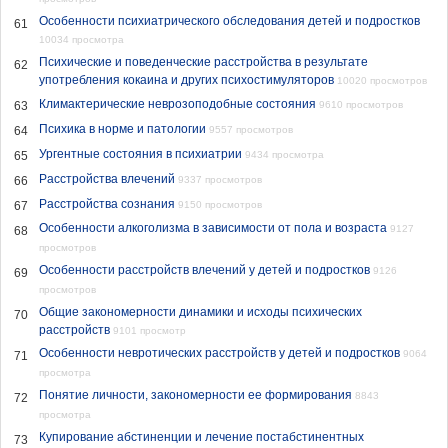
Особенности психиатрического обследования детей и подростков
61
10034 просмотра
Психические и поведенческие расстройства в результате
62
употребления кокаина и других психостимуляторов
10020 просмотров
Климактерические неврозоподобные состояния
63
9610 просмотров
Психика в норме и патологии
64
9557 просмотров
Ургентные состояния в психиатрии
65
9434 просмотра
Расстройства влечений
66
9337 просмотров
Расстройства сознания
67
9150 просмотров
Особенности алкоголизма в зависимости от пола и возраста
9127
68
просмотров
Особенности расстройств влечений у детей и подростков
9126
69
просмотров
Общие закономерности динамики и исходы психических
70
расстройств
9101 просмотр
Особенности невротических расстройств у детей и подростков
9064
71
просмотра
Понятие личности, закономерности ее формирования
8843
72
просмотра
Купирование абстиненции и лечение постабстинентных
73