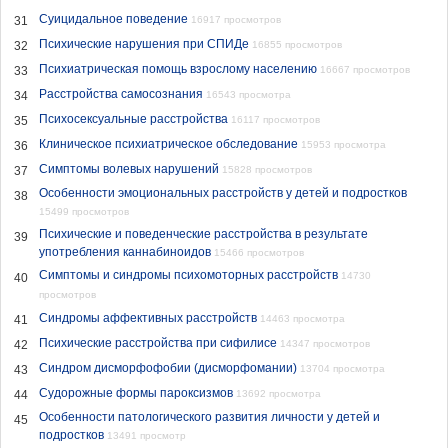
Суицидальное поведение
31
16917 просмотров
Психические нарушения при СПИДе
32
16855 просмотров
Психиатрическая помощь взрослому населению
33
16667 просмотров
Расстройства самосознания
34
16543 просмотра
Психосексуальные расстройства
35
16117 просмотров
Клиническое психиатрическое обследование
36
15953 просмотра
Симптомы волевых нарушений
37
15828 просмотров
Особенности эмоциональных расстройств у детей и подростков
38
15499 просмотров
Психические и поведенческие расстройства в результате
39
употребления каннабиноидов
15466 просмотров
Симптомы и синдромы психомоторных расстройств
14730
40
просмотров
Синдромы аффективных расстройств
41
14463 просмотра
Психические расстройства при сифилисе
42
14347 просмотров
Синдром дисморфофобии (дисморфомании)
43
13704 просмотра
Судорожные формы пароксизмов
44
13692 просмотра
Особенности патологического развития личности у детей и
45
подростков
13491 просмотр