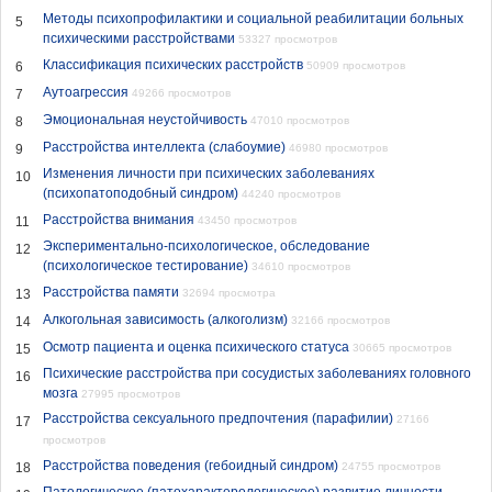
Методы психопрофилактики и социальной реабилитации больных
5
психическими расстройствами
53327 просмотров
Классификация психических расстройств
6
50909 просмотров
Аутоагрессия
7
49266 просмотров
Эмоциональная неустойчивость
8
47010 просмотров
Расстройства интеллекта (слабоумие)
9
46980 просмотров
Изменения личности при психических заболеваниях
10
(психопатоподобный синдром)
44240 просмотров
Расстройства внимания
11
43450 просмотров
Экспериментально-психологическое, обследование
12
(психологическое тестирование)
34610 просмотров
Расстройства памяти
13
32694 просмотра
Алкогольная зависимость (алкоголизм)
14
32166 просмотров
Осмотр пациента и оценка психического статуса
15
30665 просмотров
Психические расстройства при сосудистых заболеваниях головного
16
мозга
27995 просмотров
Расстройства сексуального предпочтения (парафилии)
27166
17
просмотров
Расстройства поведения (гебоидный синдром)
18
24755 просмотров