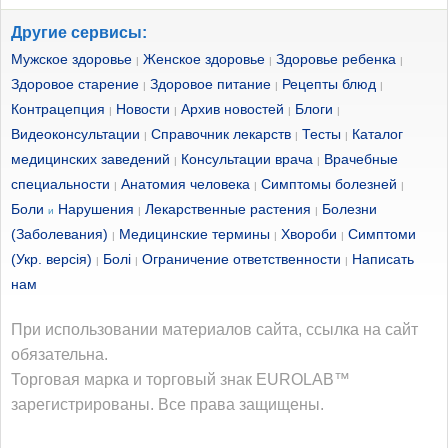
Другие сервисы:
Мужское здоровье
Женское здоровье
Здоровье ребенка
|
|
|
Здоровое старение
Здоровое питание
Рецепты блюд
|
|
|
Контрацепция
Новости
Архив новостей
Блоги
|
|
|
|
Видеоконсультации
Справочник лекарств
Тесты
Каталог
|
|
|
медицинских заведений
Консультации врача
Врачебные
|
|
специальности
Анатомия человека
Симптомы болезней
|
|
|
Боли
Нарушения
Лекарственные растения
Болезни
и
|
|
(Заболевания)
Медицинские термины
Хвороби
Симптоми
|
|
|
(Укр. версія)
Болі
Ограничение ответственности
Написать
|
|
|
нам
При использовании материалов сайта, ссылка на сайт
обязательна.
Торговая марка и торговый знак EUROLAB™
зарегистрированы. Все права защищены.