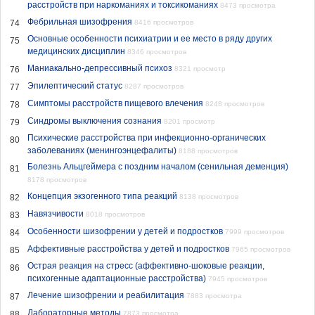
расстройств при наркоманиях и токсикоманиях
8473 просмотра
Фебрильная шизофрения
74
8416 просмотров
Основные особенности психиатрии и ее место в ряду других
75
медицинских дисциплин
8346 просмотров
Маниакально-депрессивный психоз
76
8321 просмотр
Эпилептический статус
77
8287 просмотров
Симптомы расстройств пищевого влечения
78
8248 просмотров
Синдромы выключения сознания
79
8201 просмотр
Психические расстройства при инфекционно-органических
80
заболеваниях (менингоэнцефалиты)
8188 просмотров
Болезнь Альцгеймера с поздним началом (сенильная деменция)
81
8178 просмотров
Концепция экзогенного типа реакций
82
8138 просмотров
Навязчивости
83
8018 просмотров
Особенности шизофрении у детей и подростков
84
7999 просмотров
Аффективные расстройства у детей и подростков
85
7965 просмотров
Острая реакция на стресс (аффективно-шоковые реакции,
86
психогенные адаптационные расстройства)
7945 просмотров
Лечение шизофрении и реабилитация
87
7883 просмотра
Лабораторные методы
88
7873 просмотра