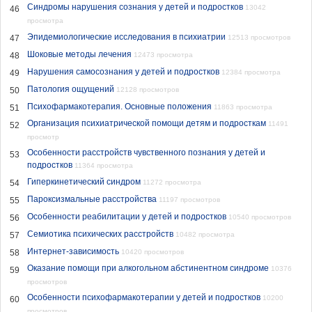
Синдромы нарушения сознания у детей и подростков
13042
46
просмотра
Эпидемиологические исследования в психиатрии
47
12513 просмотров
Шоковые методы лечения
48
12473 просмотра
Нарушения самосознания у детей и подростков
49
12384 просмотра
Патология ощущений
50
12128 просмотров
Психофармакотерапия. Основные положения
51
11863 просмотра
Организация психиатрической помощи детям и подросткам
11491
52
просмотр
Особенности расстройств чувственного познания у детей и
53
подростков
11364 просмотра
Гиперкинетический синдром
54
11272 просмотра
Пароксизмальные расстройства
55
11197 просмотров
Особенности реабилитации у детей и подростков
56
10540 просмотров
Семиотика психических расстройств
57
10482 просмотра
Интернет-зависимость
58
10420 просмотров
Оказание помощи при алкогольном абстинентном синдроме
10376
59
просмотров
Особенности психофармакотерапии у детей и подростков
10200
60
просмотров