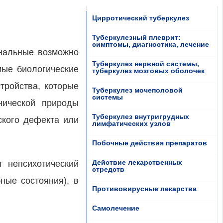
Цирротический туберкулез
Туберкулезный плеврит:
симптомы, диагностика, лечение
ональные возможно
Туберкулез нервной системы,
мые биологические
туберкулез мозговых оболочек
тройства, которые
Туберкулез мочеполовой
системы
нической природы
Туберкулез внутригрудных
ского дефекта или
лимфатических узлов
Побочные действия препаратов
Действие лекарственных
т непсихотический
стредств
ные состояния), в
Противовирусные лекарства
Самолечение