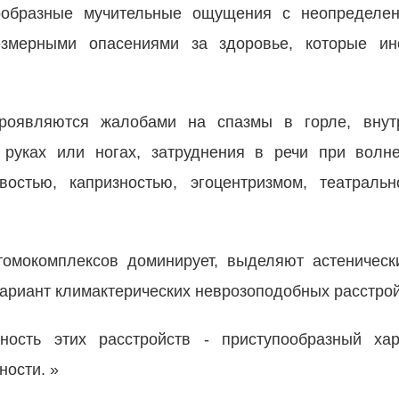
гообразные мучительные ощущения с неопределе
езмерными опасениями за здоровье, которые ин
оявляются жалобами на спазмы в горле, внутр
 руках или ногах, затруднения в речи при волн
остью, капризностью, эгоцентризмом, театральн
омокомплексов доминирует, выделяют астеническ
ариант климактерических неврозоподобных расстрой
ность этих расстройств - приступообразный хар
ности. »