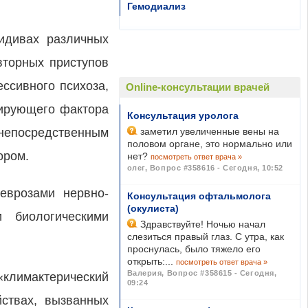
Гемодиализ
цидивах различных
вторных приступов
ссивного психоза,
Online-консультации врачей
цирующего фактора
Консультация уролога
 непосредственным
заметил увеличенные вены на
половом органе, это нормально или
ором.
нет?
посмотреть ответ врача »
олег
,
Вопрос #358616 - Сегодня, 10:52
еврозами нервно-
Консультация офтальмолога
(окулиста)
и биологическими
Здравствуйте! Ночью начал
слезиться правый глаз. С утра, как
проснулась, было тяжело его
открыть:...
посмотреть ответ врача »
Валерия
,
Вопрос #358615 - Сегодня,
«климактерический
09:24
йствах, вызванных