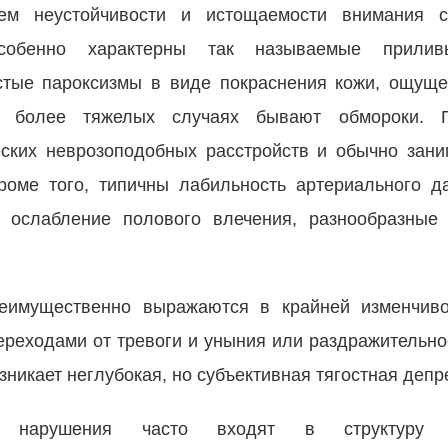
ием неустойчивости и истощаемости внимания 
собенно характерны так называемые приливы
стые пароксизмы в виде покраснения кожи, ощуще
 В более тяжелых случаях бывают обмороки. 
еских неврозоподобных расстройств и обычно зан
Кроме того, типичны лабильность артериального д
и ослабление полового влечения, разнообразные
имущественно выражаются в крайней изменчиво
реходами от тревоги и уныния или раздражительно
зникает неглубокая, но субъективная тягостная депр
ские нарушения часто входят в структуру к