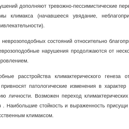
рушений дополняют тревожно-пессимистические пер
емы климакса (начавшееся увядание, неблагопр
ивлекательности).
х неврозоподобных состояний относительно благопр
еврозоподобные нарушения продолжаются от неск
оровлением.
бные расстройства климактерического генеза о
 привносят патологические изменения в характер 
тию личности. Возможен переход климактерически
 . Наибольшие стойкость и выраженность присущ
сственным климаксом.