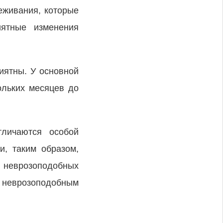
еживания, которые
иятные изменения
иятны. У основной
ольких месяцев до
тличаются особой
и, таким образом,
х неврозоподобных
и неврозоподобным