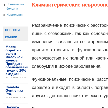
Климактерические неврозоп
Психические
4
болезни
Наркология
5
Разграничение психических расстро
НОВОСТИ
лишь с оговорками, так как осново
КЛИНИК
изменения, связанные со старением
Месяц
принято относить к функциональн
борьбы с
раком
молочной
возможностью их полной или части
железы.
Пройдите
слабоумия в исходе заболевания.
обследование
груди с 20%
скидкой!
,
22.10.2018, 13:05
Функциональные психические расст
Candela
характер и входят в область погра
Gentlemax
Pro
,
других - достигают психотического у
15.01.2018, 17:22
Научно-