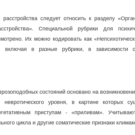
 расстройства следует относить к разделу «Орга
расстройства». Специальной рубрики для психи
смотрено. Их можно кодировать как «Непсихотическ
, включая в разные рубрики, в зависимости 
врозоподобных состояний основано на возникновении
й невротического уровня, в картине которых су
егетативным приступам - «приливам». Учитываю
ного цикла и другие соматические признаки климак