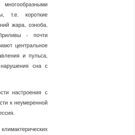
с многообразными
, т.е. короткие
ний жара, озноба,
Приливы - почти
имают центральное
авления и пульса,
 нарушения сна с
сти настроения с
сти к неумеренной
ессия.
лимактерических