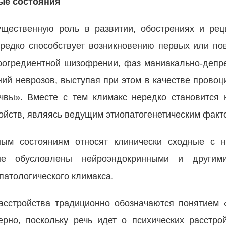
ые состояния
ущественную роль в развитии, обострениях и ре
ередко способствует возникновению первых или по
рогредиентной шизофрении, фаз маниакально-депре
ний неврозов, выступая при этом в качестве прово
чвы». Вместе с тем климакс нередко становится
ойств, являясь ведущим этиопатогенетическим факт
ным состояниям относят клинически сходные с н
рые обусловлены нейроэндокринными и другим
патологического климакса.
асстройства традиционно обозначаются понятием 
ерно, поскольку речь идет о психических расстро