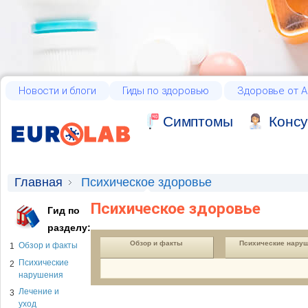
Новости и блоги
Гиды по здоровью
Здоровье от А
Cимптомы
Консу
Главная
Психическое здоровье
Психическое здоровье
Гид по
разделу:
Обзор и факты
Психические нару
Обзор и факты
1
Психические
2
нарушения
Лечение и
3
уход