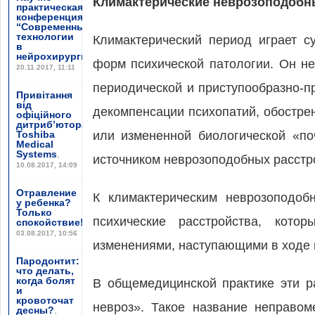
Климактерические неврозоподобн
практическая
конференция
“Современные
технологии
Климактерический период играет с
в
нейрохирургии”
,
форм психической патологии. Он н
20.11.2017, 11:11
периодической и приступообразно-п
Привітання
від
декомпенсации психопатий, обостре
офіційного
дитриб’ютора
Toshiba
или измененной биологической «по
Medical
Systems
,
источником неврозоподобных расстр
10.08.2017, 14:09
Отравление
К климактерическим неврозоподоб
у ребенка?
Только
психические расстройства, кото
спокойствие!
,
03.08.2017, 10:56
изменениями, наступающими в ходе 
Пародонтит:
что делать,
когда болят
В общемедицинской практике эти р
и
кровоточат
невроз». Такое название неправом
десны?
,