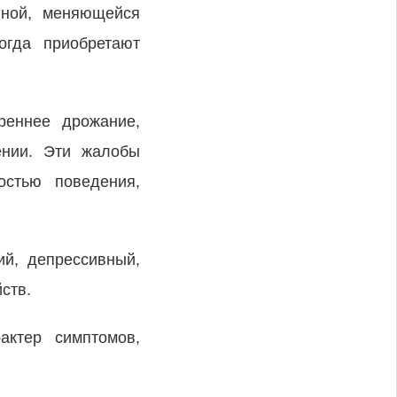
нной, меняющейся
огда приобретают
еннее дрожание,
ении. Эти жалобы
остью поведения,
ий, депрессивный,
ств.
актер симптомов,