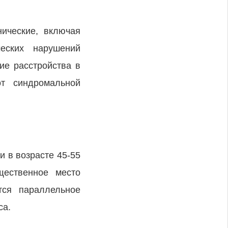
нические, включая
ческих нарушений
ие расстройства в
от синдромальной
 в возрасте 45-55
щественное место
тся параллельное
са.