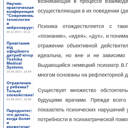
возникающая в процессе взаимод
Научно-
практическая
осуществляющая в их поведении (де
конференция
“Современные
технологии
в
Психика отождествляется с так
нейрохирургии”
,
20.11.2017, 11:11
«познание», «идея», «дух», и поним
Привітання
отражении объективной действите
від
офіційного
идеальна, но вне и не зависимо 
дитриб’ютора
Toshiba
Medical
Выдающийся немецкий психиатр В.Гр
Systems
,
10.08.2017, 14:09
многом основаны на рефлекторной д
Отравление
у ребенка?
Существует множество обстоятель
Только
спокойствие!
,
будущими врачами. Прежде всего 
03.08.2017, 10:56
показатель психических нарушений 
Пародонтит:
что делать,
когда болят
потребности в психиатрической пом
и
кровоточат