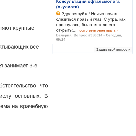
Консультация офтальмолога
(окулиста)
Здравствуйте! Ночью начал
слезиться правый глаз. С утра, как
проснулась, было тяжело его
вляют крупные
открыть:...
посмотреть ответ врача »
Валерия
,
Вопрос #358614 - Сегодня,
09:24
ватывающих все
Задать свой вопрос »
я занимает 3-е
бстоятельство, что
числу основных. В
иема на врачебную