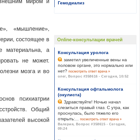
 внешним миром и
Гемодиализ
е», «мышление»,
терии, состоящее в
Online-консультации врачей
е материальна, а
Консультация уролога
заметил увеличенные вены на
ровать не может.
половом органе, это нормально или
олезни мозга и во
нет?
посмотреть ответ врача »
олег
,
Вопрос #358616 - Сегодня, 10:52
Консультация офтальмолога
(окулиста)
основ психиатрии
Здравствуйте! Ночью начал
слезиться правый глаз. С утра, как
сстройств. Общий
проснулась, было тяжело его
открыть:...
казателей высокой
посмотреть ответ врача »
Валерия
,
Вопрос #358615 - Сегодня,
09:24