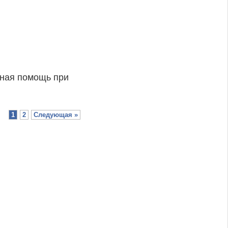
вная помощь при
1
2
Следующая »