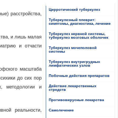
Цирротический туберкулез
ные) расстройства,
Туберкулезный плеврит:
симптомы, диагностика, лечение
Туберкулез нервной системы,
ства, и лишь малая
туберкулез мозговых оболочек
иатрию и отчасти
Туберкулез мочеполовой
системы
Туберкулез внутригрудных
лимфатических узлов
софского масштаба
Побочные действия препаратов
сихики до сих пор
Действие лекарственных
х, методологии и
стредств
Противовирусные лекарства
вной реальности,
Самолечение