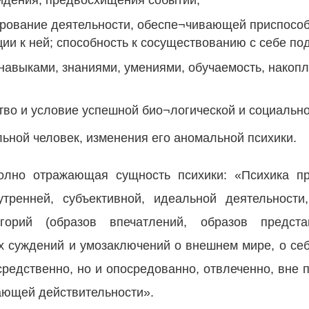
идения, предвосхищения событий;
рование деятельности, обеспе¬чивающей приспособ
ии к ней; способность к сосуществованию с себе по
навыками, знаниями, умениями, обучаемость, накопл
тво и условие успешной био¬логической и социальн
льной человек, изменения его аномальной психики.
лно отражающая сущность психики: «Психика пр
ренней, субъективной, идеальной деятельности,
егорий (образов впечатлений, образов предста
х суждений и умозаключений о внешнем мире, о себ
редственно, но и опосредованно, отвлеченно, вне 
ающей действительности».