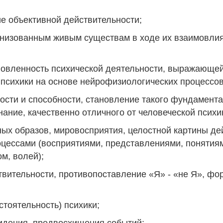
е объективной действительности;
анизованным живым существам в ходе их взаимовли
ловленность психической деятельности, выражающей
сихики на основе нейрофизиологических процессов
ости и способности, становление такого фундамента
нание, качественно отличного от человеческой психи
ых образов, мировосприятия, целостной картины де
цессами (восприятиями, представлениями, понятиям
м, волей);
твительности, противопоставление «Я» - «не Я», ф
тоятельность) психики;