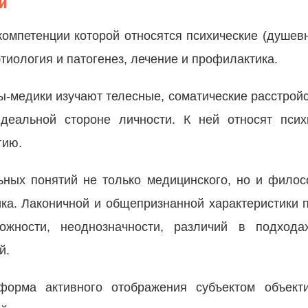
и
компетенции которой относятся психические (душев
тиология и патогенез, лечение и профилактика.
ы-медики изучают телесные, соматические расстрой
идеальной стороне личности. К ней относят псих
гию.
ных понятий не только медицинского, но и фило
ика. Лаконичной и общепризнанной характеристики п
ожности, неоднозначности, различий в подхода
й.
 форма активного отображения субъектом объекти