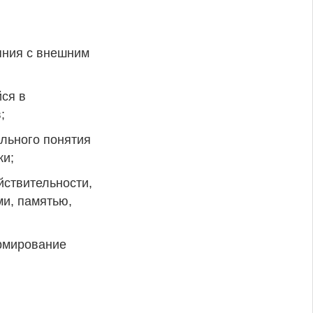
яния с внешним
ся в
;
льного понятия
ки;
йствительности,
и, памятью,
ормирование