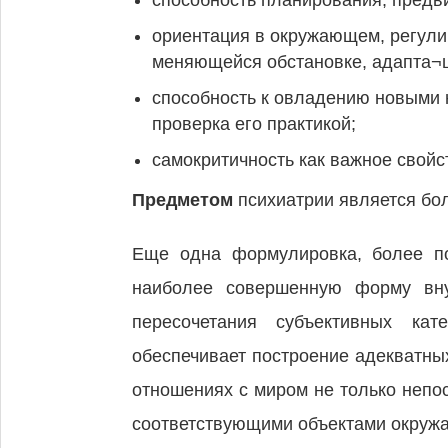
способность планирования, предв
ориентация в окружающем, регули
меняющейся обстановке, адапта¬ц
способность к овладению новыми 
проверка его практикой;
самокритичность как важное свойс
Предметом
психиатрии является бо
Еще одна формулировка, более по
наиболее совершенную форму внут
пересочетания субъективных кат
обеспечивает построение адекватны
отношениях с миром не только непос
соответствующими объектами окруж