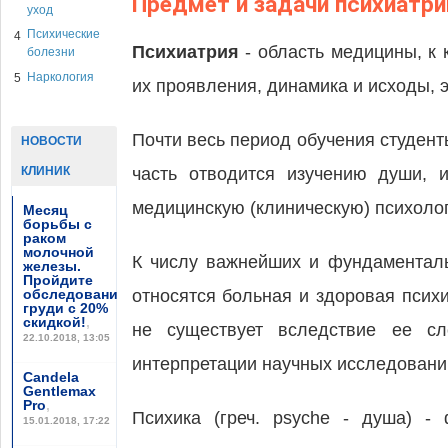
Предмет и задачи психиатри
уход
Психические
4
Психиатрия
- область медицины, к 
болезни
Наркология
5
их проявления, динамика и исходы, э
Почти весь период обучения студент
НОВОСТИ
КЛИНИК
часть отводится изучению души, 
медицинскую (клиническую) психоло
Месяц
борьбы с
раком
молочной
К числу важнейших и фундаменталь
железы.
Пройдите
обследование
относятся больная и здоровая псих
груди с 20%
скидкой!
,
не существует вследствие ее сл
22.10.2018, 13:05
интерпретации научных исследовани
Candela
Gentlemax
Pro
,
Психика (греч. psyche - душа) -
15.01.2018, 17:22