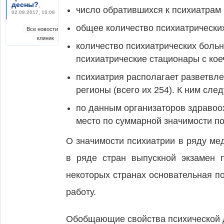
десны?
,
число обратившихся к психиатрам в 
02.08.2017, 10:08
общее количество психиатрических
Все новости
клиник
количество психиатрических больн
психиатрические стационары с кое
психиатрия располагает разветвл
регионы (всего их 254). К ним сле
по данным организаторов здравоох
место по суммарной значимости по
О значимости психиатрии в ряду мед
в ряде стран выпускной экзамен п
некоторых странах основательная п
работу.
Обобщающие свойства психической 