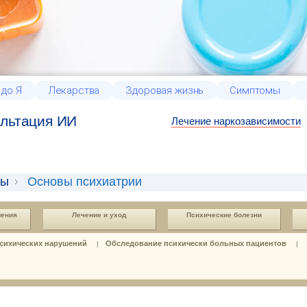
 до Я
Лекарства
Здоровая жизнь
Симптомы
льтация ИИ
Лечение наркозависимости
ты
Основы психиатрии
шения
Лечение и уход
Психические болезни
сихических нарушений
Обследование психически больных пациентов
|
|