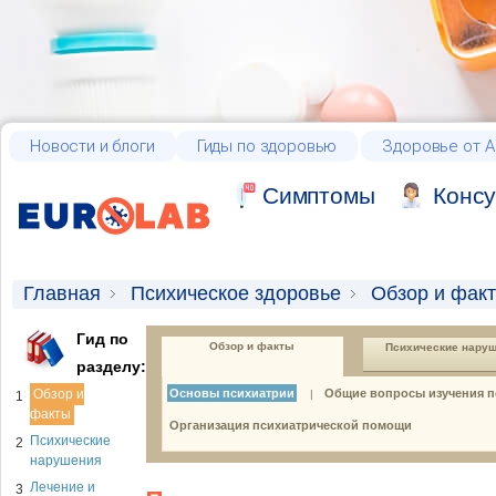
Новости и блоги
Гиды по здоровью
Здоровье от А
Cимптомы
Консу
Главная
Психическое здоровье
Обзор и фак
Гид по
Обзор и факты
Психические нару
разделу:
Обзор и
Основы психиатрии
Общие вопросы изучения п
|
1
факты
Организация психиатрической помощи
Психические
2
нарушения
Лечение и
3