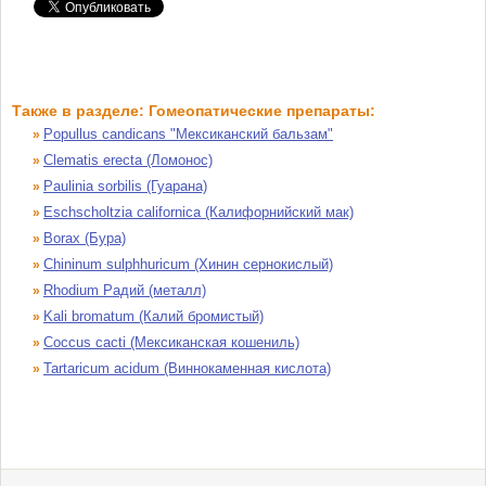
Также в разделе: Гомеопатические препараты:
Popullus candicans "Мексиканский бальзам"
»
Clematis erecta (Ломонос)
»
Paulinia sorbilis (Гуарана)
»
Eschscholtzia californica (Калифорнийский мак)
»
Borax (Бура)
»
Chininum sulphhuricum (Хинин сернокислый)
»
Rhodium Радий (металл)
»
Kali bromatum (Калий бромистый)
»
Coccus cacti (Мексиканская кошениль)
»
Tartaricum acidum (Виннокаменная кислота)
»