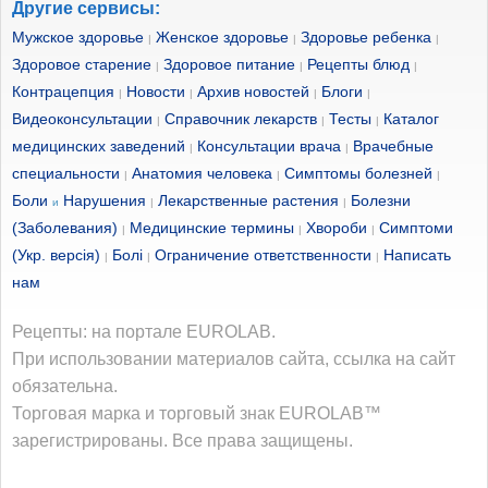
Другие сервисы:
Мужское здоровье
Женское здоровье
Здоровье ребенка
|
|
|
Здоровое старение
Здоровое питание
Рецепты блюд
|
|
|
Контрацепция
Новости
Архив новостей
Блоги
|
|
|
|
Видеоконсультации
Справочник лекарств
Тесты
Каталог
|
|
|
медицинских заведений
Консультации врача
Врачебные
|
|
специальности
Анатомия человека
Симптомы болезней
|
|
|
Боли
Нарушения
Лекарственные растения
Болезни
и
|
|
(Заболевания)
Медицинские термины
Хвороби
Симптоми
|
|
|
(Укр. версія)
Болі
Ограничение ответственности
Написать
|
|
|
нам
Рецепты: на портале EUROLAB.
При использовании материалов сайта, ссылка на сайт
обязательна.
Торговая марка и торговый знак EUROLAB™
зарегистрированы. Все права защищены.