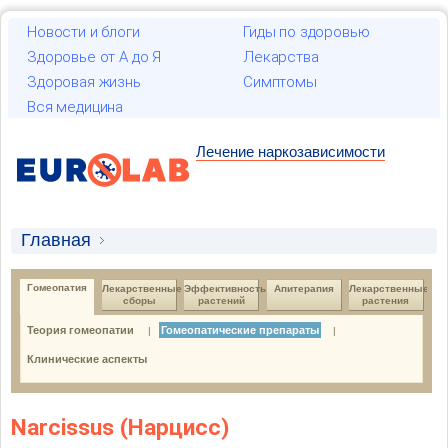
Новости и блоги
Гиды по здоровью
Здоровье от А до Я
Лекарства
Здоровая жизнь
Симптомы
Вся медицина
Лечение наркозависимости
Главная
Лекарственные растения и гомеопатия
Гомеопатия
Лекарственные 
Эффективность 
Апитерапия
Лекарственные 
сборы
растений
растения
Гомеопатия
Гомеопатические препараты
Теория гомеопатии
Гомеопатические препараты
|
|
Клинические аспекты
Narcissus (Нарцисс)