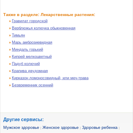
Также в разделе: Лекарственные растения:
Гравилат городской
»
Верблюжья колючка обыкновенная
»
Тимьян
»
Марь амброзиевидная
»
Миндаль горький
»
Кипрей мелкоцветный
»
Падуб колючий
»
Крапива двудомная
»
Кирказон ломоносовидный, или меч-трава
»
Безвременник осенний
»
Другие сервисы:
Мужское здоровье
Женское здоровье
Здоровье ребенка
|
|
|