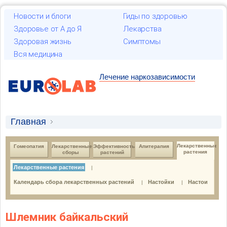
Новости и блоги
Гиды по здоровью
Здоровье от А до Я
Лекарства
Здоровая жизнь
Симптомы
Вся медицина
Лечение наркозависимости
Главная
Лекарственные растения и гомеопатия
Лекарственные 
Гомеопатия
Лекарственные 
Эффективность 
Апитерапия
растения
сборы
растений
Лекарственные растения
Лекарственные растения
|
Лекарственные растения
Календарь сбора лекарственных растений
Настойки
Настои
|
|
Шлемник байкальский