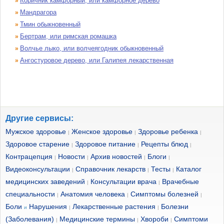
Коричник камфорный, или камфорное дерево
»
Мандрагора
»
Тмин обыкновенный
»
Бертрам, или римская ромашка
»
Волчье лыко, или волчеягодник обыкновенный
»
Ангостуровое дерево, или Галипея лекарственная
»
Другие сервисы:
Мужское здоровье
Женское здоровье
Здоровье ребенка
|
|
|
Здоровое старение
Здоровое питание
Рецепты блюд
|
|
|
Контрацепция
Новости
Архив новостей
Блоги
|
|
|
|
Видеоконсультации
Справочник лекарств
Тесты
Каталог
|
|
|
медицинских заведений
Консультации врача
Врачебные
|
|
специальности
Анатомия человека
Симптомы болезней
|
|
|
Боли
Нарушения
Лекарственные растения
Болезни
и
|
|
(Заболевания)
Медицинские термины
Хвороби
Симптоми
|
|
|