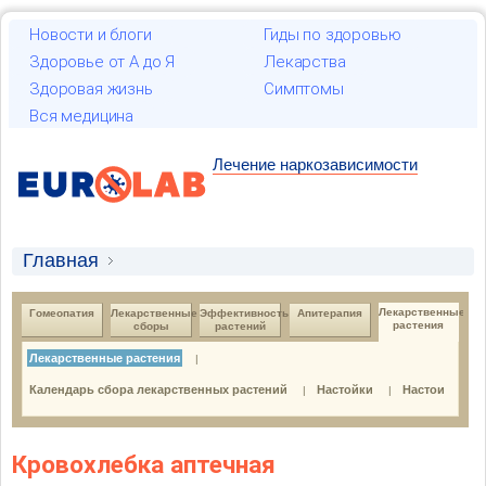
Новости и блоги
Гиды по здоровью
Здоровье от А до Я
Лекарства
Здоровая жизнь
Симптомы
Вся медицина
Лечение наркозависимости
Главная
Лекарственные растения и гомеопатия
Лекарственные 
Гомеопатия
Лекарственные 
Эффективность 
Апитерапия
растения
сборы
растений
Лекарственные растения
Лекарственные растения
|
Лекарственные растения
Календарь сбора лекарственных растений
Настойки
Настои
|
|
Кровохлебка аптечная