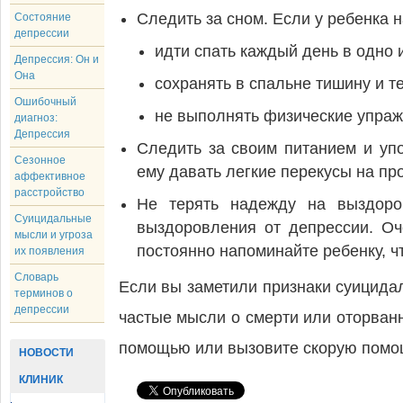
Следить за сном. Если у ребенка 
Состояние
депрессии
идти спать каждый день в одно 
Депрессия: Он и
Она
сохранять в спальне тишину и т
Ошибочный
не выполнять физические упраж
диагноз:
Депрессия
Следить за своим питанием и упо
Сезонное
ему давать легкие перекусы на пр
аффективное
расстройство
Не терять надежду на выздоро
Суицидальные
выздоровления от депрессии. Оче
мысли и угроза
постоянно напоминайте ребенку, ч
их появления
Словарь
Если вы заметили признаки суицида
терминов о
депрессии
частые мысли о смерти или оторванн
помощью или вызовите скорую помо
НОВОСТИ
КЛИНИК