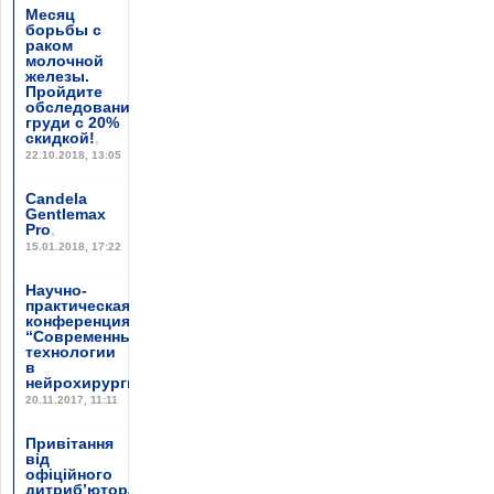
Месяц
борьбы с
раком
молочной
железы.
Пройдите
обследование
груди с 20%
скидкой!
,
22.10.2018, 13:05
Candela
Gentlemax
Pro
,
15.01.2018, 17:22
Научно-
практическая
конференция
“Современные
технологии
в
нейрохирургии”
,
20.11.2017, 11:11
Привітання
від
офіційного
дитриб’ютора