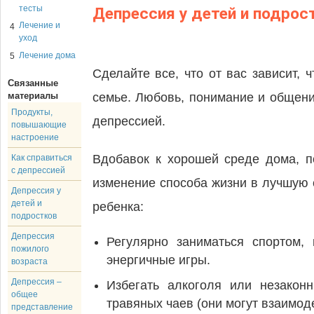
тесты
Депрессия у детей и подрос
Лечение и
4
уход
Лечение дома
5
Сделайте все, что от вас зависит,
Связанные
материалы
семье. Любовь, понимание и общени
Продукты,
депрессией.
повышающие
настроение
Вдобавок к хорошей среде дома, п
Как справиться
с депрессией
изменение способа жизни в лучшую 
Депрессия у
детей и
ребенка:
подростков
Депрессия
Регулярно заниматься спортом,
пожилого
энергичные игры.
возраста
Депрессия –
Избегать алкоголя или незакон
общее
травяных чаев (они могут взаимо
представление