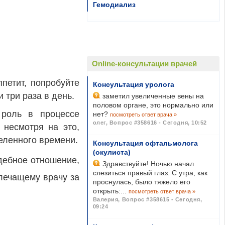
Гемодиализ
Online-консультации врачей
петит, попробуйте
Консультация уролога
 три раза в день.
заметил увеличенные вены на
половом органе, это нормально или
 роль в процессе
нет?
посмотреть ответ врача »
олег
,
Вопрос #358616 - Сегодня, 10:52
 несмотря на это,
деленного времени.
Консультация офтальмолога
(окулиста)
дебное отношение,
Здравствуйте! Ночью начал
слезиться правый глаз. С утра, как
 лечащему врачу за
проснулась, было тяжело его
открыть:...
посмотреть ответ врача »
Валерия
,
Вопрос #358615 - Сегодня,
09:24