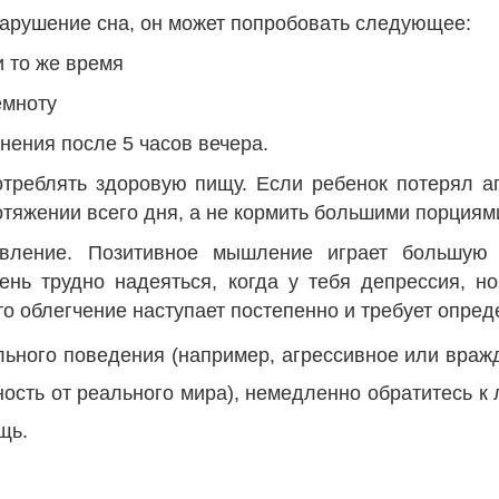
нарушение сна, он может попробовать следующее:
и то же время
емноту
нения после 5 часов вечера.
треблять здоровую пищу. Если ребенок потерял ап
отяжении всего дня, а не кормить большими порциями
вление. Позитивное мышление играет большую
нь трудно надеяться, когда у тебя депрессия, но
то облегчение наступает постепенно и требует опре
льного поведения (например, агрессивное или враж
ость от реального мира), немедленно обратитесь к
щь.