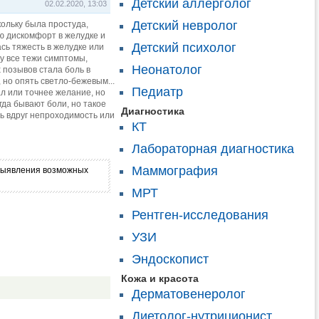
Детский аллерголог
02.02.2020, 13:03
Детский невролог
кольку была простуда,
ую дискомфорт в желудке и
Детский психолог
сь тяжесть в желудке или
ту все тежи симптомы,
Неонатолог
 позывов стала боль в
, но опять светло-бежевым...
Педиатр
ал или точнее желание, но
гда бывают боли, но такое
Диагностика
сь вдруг непроходимость или
КТ
Лабораторная диагностика
Маммография
я выявления возможных
МРТ
Рентген-исследования
УЗИ
Эндоскопист
Кожа и красота
Дерматовенеролог
Диетолог-нутриционист