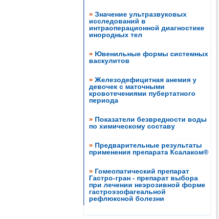
»
Значение ультразвуковых
исследований в
интраоперационной диагностике
инородных тел
»
Ювенильные формы системных
васкулитов
»
Железодефицитная анемия у
девочек с маточными
кровотечениями пубертатного
периода
»
Показатели безвредности воды
по химическому составу
»
Предварительные результаты
применения препарата Ксалаком®
»
Гомеопатический препарат
Гастро-гран - препарат выбора
при лечении неэрозивной форме
гастроэзофагеальной
рефлюксной болезни