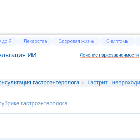
 до Я
Лекарства
Здоровая жизнь
Симптомы
ультация ИИ
Лечение наркозависимости
онсультация гастроэнтеролога
Гастрит , непроход
рубрике гастроэнтеролога