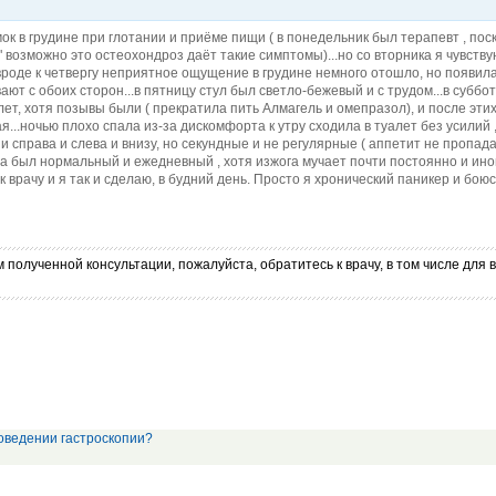
ок в грудине при глотании и приёме пищи ( в понедельник был терапевт , пос
" возможно это остеохондроз даёт такие симптомы)...но со вторника я чувств
вроде к четвергу неприятное ощущение в грудине немного отошло, но появила
ают с обоих сторон...в пятницу стул был светло-бежевый и с трудом...в суббо
ет, хотя позывы были ( прекратила пить Алмагель и омепразол), и после этих
я...ночью плохо спала из-за дискомфорта к утру сходила в туалет без усилий 
 и справа и слева и внизу, но секундные и не регулярные ( аппетит не пропад
гда был нормальный и ежедневный , хотя изжога мучает почти постоянно и ино
 врачу и я так и сделаю, в будний день. Просто я хронический паникер и бою
 полученной консультации, пожалуйста, обратитесь к врачу, в том числе дл
оведении гастроскопии?