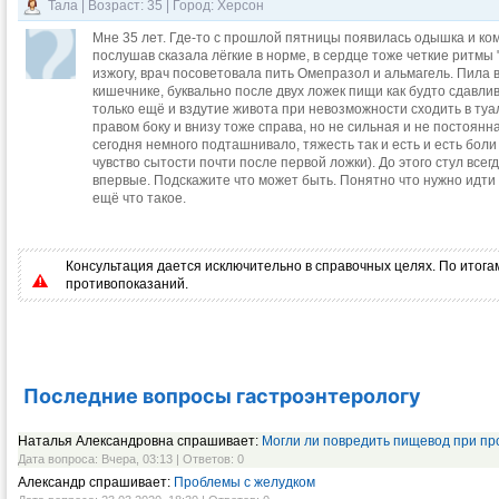
Тала | Возраст: 35 | Город: Херсон
Мне 35 лет. Где-то с прошлой пятницы появилась одышка и ком
послушав сказала лёгкие в норме, в сердце тоже четкие ритмы 
изжогу, врач посоветовала пить Омепразол и альмагель. Пила 
кишечнике, буквально после двух ложек пищи как будто сдавлив
только ещё и вздутие живота при невозможности сходить в туал
правом боку и внизу тоже справа, но не сильная и не постоянна
сегодня немного подташнивало, тяжесть так и есть и есть боли
чувство сытости почти после первой ложки). До этого стул все
впервые. Подскажите что может быть. Понятно что нужно идти к
ещё что такое.
Консультация дается исключительно в справочных целях. По итогам
противопоказаний.
Последние вопросы гастроэнтерологу
Наталья Александровна спрашивает:
Могли ли повредить пищевод при пр
Дата вопроса: Вчера, 03:13 | Ответов: 0
Александр спрашивает:
Проблемы с желудком