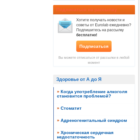
Подписаться на рассылку
Хотите получать новости и
советы от Eurolab ежедневно?
Подпишитесь на рассылку
бесплатно!
Подписаться
Вы можете отписаться от рассылки в любой
момент
Здоровье от А до Я
»
Когда употребление алкоголя
становится проблемой?
»
Стоматит
»
Адреногенитальный синдром
»
Хроническая сердечная
недостаточность