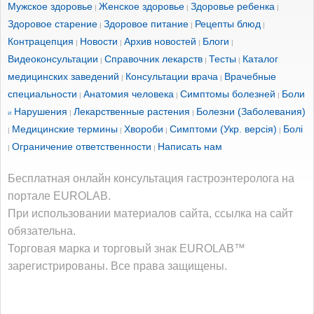
Мужское здоровье
Женское здоровье
Здоровье ребенка
|
|
|
Здоровое старение
Здоровое питание
Рецепты блюд
|
|
|
Контрацепция
Новости
Архив новостей
Блоги
|
|
|
|
Видеоконсультации
Справочник лекарств
Тесты
Каталог
|
|
|
медицинских заведений
Консультации врача
Врачебные
|
|
специальности
Анатомия человека
Симптомы болезней
Боли
|
|
|
Нарушения
Лекарственные растения
Болезни (Заболевания)
и
|
|
Медицинские термины
Хвороби
Симптоми (Укр. версія)
Болі
|
|
|
|
Ограничение ответственности
Написать нам
|
|
Бесплатная онлайн консультация гастроэнтеролога на
портале EUROLAB.
При использовании материалов сайта, ссылка на сайт
обязательна.
Торговая марка и торговый знак EUROLAB™
зарегистрированы. Все права защищены.