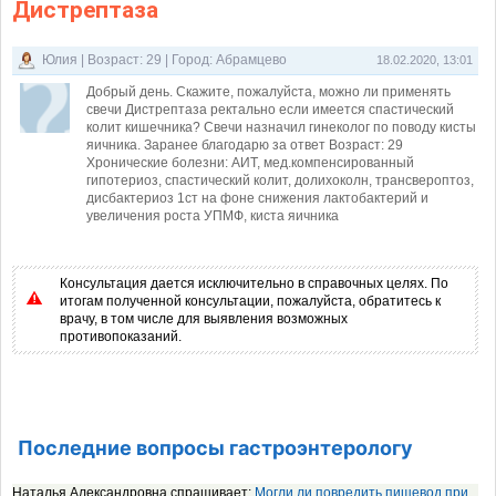
Дистрептаза
Юлия | Возраст: 29 | Город: Абрамцево
18.02.2020, 13:01
Добрый день. Скажите, пожалуйста, можно ли применять
свечи Дистрептаза ректально если имеется спастический
колит кишечника? Свечи назначил гинеколог по поводу кисты
яичника. Заранее благодарю за ответ Возраст: 29
Хронические болезни: АИТ, мед.компенсированный
гипотериоз, спастический колит, долихоколн, трансвероптоз,
дисбактериоз 1ст на фоне снижения лактобактерий и
увеличения роста УПМФ, киста яичника
Консультация дается исключительно в справочных целях. По
итогам полученной консультации, пожалуйста, обратитесь к
врачу, в том числе для выявления возможных
противопоказаний.
Последние вопросы гастроэнтерологу
Наталья Александровна спрашивает:
Могли ли повредить пищевод при