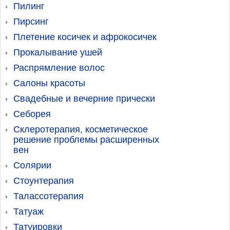
Пилинг
Пирсинг
Плетение косичек и афрокосичек
Прокалывание ушей
Распрямление волос
Салоны красоты
Свадебные и вечерние прически
Себорея
Склеротерапия, косметическое
решение проблемы расширенных
вен
Солярии
Стоунтерапия
Талассотерапия
Татуаж
Татуировки