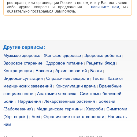
рестораны, или органицации России в целом, или у Вас есть какие-
либо другие вопросы и предложения –
напишите нам
, мы
обязательно постараемся Вам помочь.
Другие сервисы:
Мужское здоровье
Женское здоровье
Здоровье ребенка
|
|
|
Здоровое старение
Здоровое питание
Рецепты блюд
|
|
|
Контрацепция
Новости
Архив новостей
Блоги
|
|
|
|
Видеоконсультации
Справочник лекарств
Тесты
Каталог
|
|
|
медицинских заведений
Консультации врача
Врачебные
|
|
специальности
Анатомия человека
Симптомы болезней
|
|
|
Боли
Нарушения
Лекарственные растения
Болезни
и
|
|
(Заболевания)
Медицинские термины
Хвороби
Симптоми
|
|
|
(Укр. версія)
Болі
Ограничение ответственности
Написать
|
|
|
нам