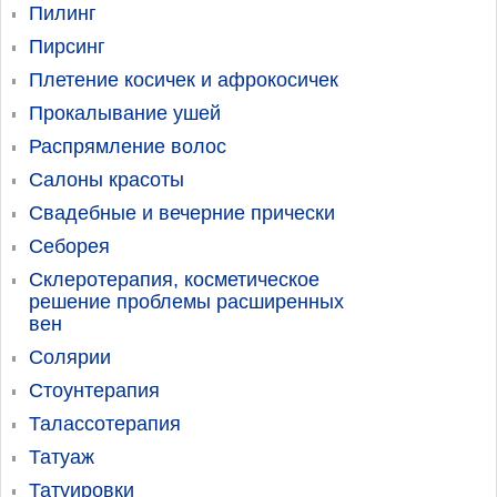
Пилинг
Пирсинг
Плетение косичек и афрокосичек
Прокалывание ушей
Распрямление волос
Салоны красоты
Свадебные и вечерние прически
Себорея
Склеротерапия, косметическое
решение проблемы расширенных
вен
Солярии
Стоунтерапия
Талассотерапия
Татуаж
Татуировки