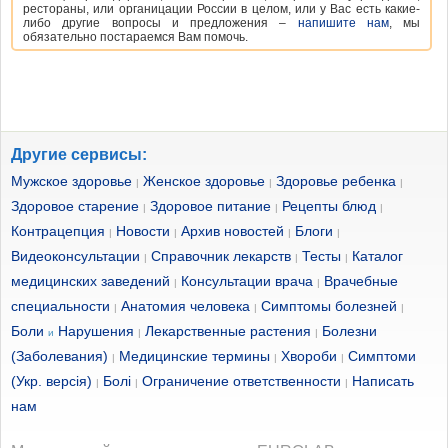
рестораны, или органицации России в целом, или у Вас есть какие-
либо другие вопросы и предложения –
напишите нам
, мы
обязательно постараемся Вам помочь.
Другие сервисы:
Мужское здоровье
Женское здоровье
Здоровье ребенка
|
|
|
Здоровое старение
Здоровое питание
Рецепты блюд
|
|
|
Контрацепция
Новости
Архив новостей
Блоги
|
|
|
|
Видеоконсультации
Справочник лекарств
Тесты
Каталог
|
|
|
медицинских заведений
Консультации врача
Врачебные
|
|
специальности
Анатомия человека
Симптомы болезней
|
|
|
Боли
Нарушения
Лекарственные растения
Болезни
и
|
|
(Заболевания)
Медицинские термины
Хвороби
Симптоми
|
|
|
(Укр. версія)
Болі
Ограничение ответственности
Написать
|
|
|
нам