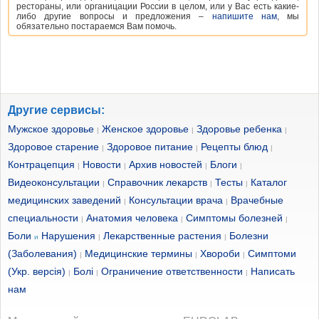
рестораны, или органицации России в целом, или у Вас есть какие-
либо другие вопросы и предложения –
напишите нам
, мы
обязательно постараемся Вам помочь.
Другие сервисы:
Мужское здоровье
Женское здоровье
Здоровье ребенка
|
|
|
Здоровое старение
Здоровое питание
Рецепты блюд
|
|
|
Контрацепция
Новости
Архив новостей
Блоги
|
|
|
|
Видеоконсультации
Справочник лекарств
Тесты
Каталог
|
|
|
медицинских заведений
Консультации врача
Врачебные
|
|
специальности
Анатомия человека
Симптомы болезней
|
|
|
Боли
Нарушения
Лекарственные растения
Болезни
и
|
|
(Заболевания)
Медицинские термины
Хвороби
Симптоми
|
|
|
(Укр. версія)
Болі
Ограничение ответственности
Написать
|
|
|
нам