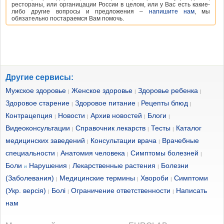
рестораны, или органицации России в целом, или у Вас есть какие-
либо другие вопросы и предложения –
напишите нам
, мы
обязательно постараемся Вам помочь.
Другие сервисы:
Мужское здоровье
Женское здоровье
Здоровье ребенка
|
|
|
Здоровое старение
Здоровое питание
Рецепты блюд
|
|
|
Контрацепция
Новости
Архив новостей
Блоги
|
|
|
|
Видеоконсультации
Справочник лекарств
Тесты
Каталог
|
|
|
медицинских заведений
Консультации врача
Врачебные
|
|
специальности
Анатомия человека
Симптомы болезней
|
|
|
Боли
Нарушения
Лекарственные растения
Болезни
и
|
|
(Заболевания)
Медицинские термины
Хвороби
Симптоми
|
|
|
(Укр. версія)
Болі
Ограничение ответственности
Написать
|
|
|
нам