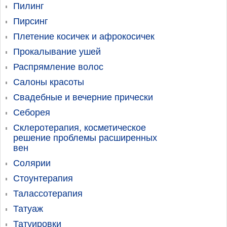
Пилинг
Пирсинг
Плетение косичек и афрокосичек
Прокалывание ушей
Распрямление волос
Салоны красоты
Свадебные и вечерние прически
Себорея
Склеротерапия, косметическое
решение проблемы расширенных
вен
Солярии
Стоунтерапия
Талассотерапия
Татуаж
Татуировки