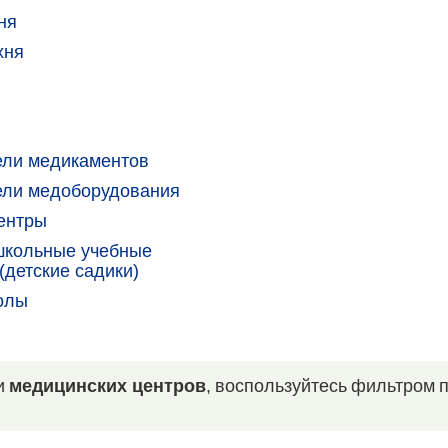
ня
хня
ели медикаментов
ели медоборудования
ентры
школьные учебные
(детские садики)
олы
и
медицинских центров
, воспользуйтесь фильтром 