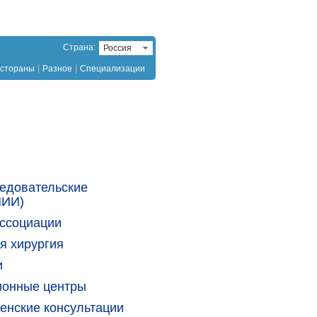
Страна:
Россия
|
|
стораны
Разное
Специализации
едовательские
НИИ)
ссоциации
я хирургия
и
ионные центры
енские консультации