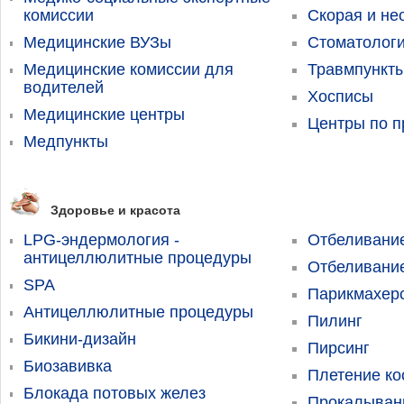
комиссии
Скорая и н
Медицинские ВУЗы
Стоматолог
Медицинские комиссии для
Травмпункт
водителей
Хосписы
Медицинские центры
Центры по 
Медпункты
Здоровье и красота
LPG-эндермология -
Отбеливание
антицеллюлитные процедуры
Отбеливани
SPA
Парикмахерс
Антицеллюлитные процедуры
Пилинг
Бикини-дизайн
Пирсинг
Биозавивка
Плетение ко
Блокада потовых желез
Прокалыван