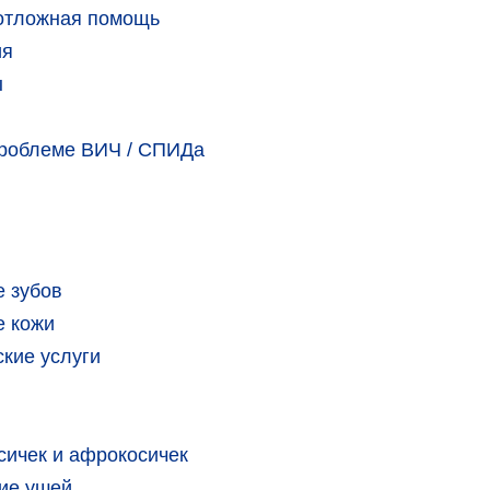
еотложная помощь
ия
ы
проблеме ВИЧ / СПИДа
 зубов
е кожи
кие услуги
сичек и афрокосичек
ие ушей