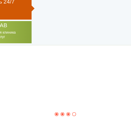
 24/7
AB
я клиника
луг