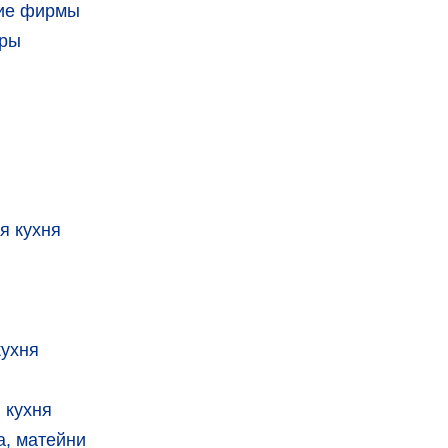
кие фирмы
тры
я кухня
кухня
 кухня
, матейни