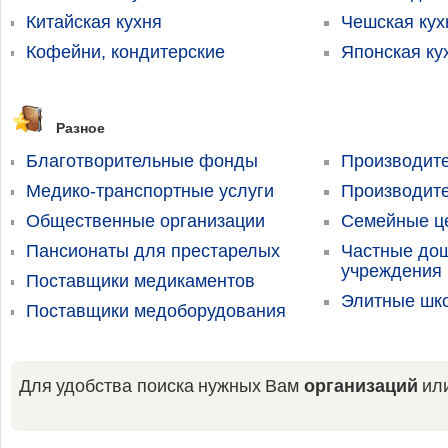
Китайская кухня
Чешская кух
Кофейни, кондитерские
Японская ку
Разное
Благотворительные фонды
Производит
Медико-транспортные услуги
Производит
Общественные организации
Семейные ц
Пансионаты для престарелых
Частные до
учреждения 
Поставщики медикаментов
Элитные шк
Поставщики медоборудования
Для удобства поиска нужных Вам
организаций
ил