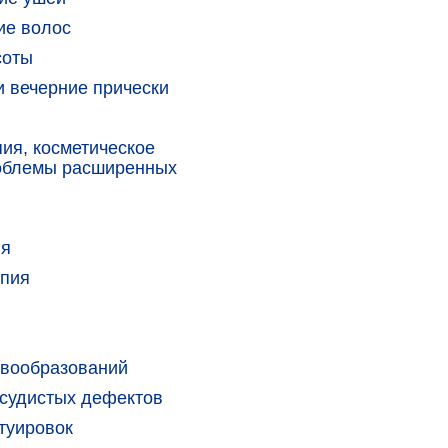
ие волос
соты
 вечерние прически
ия, косметическое
облемы расширенных
ия
апия
овообразований
судистых дефектов
туировок