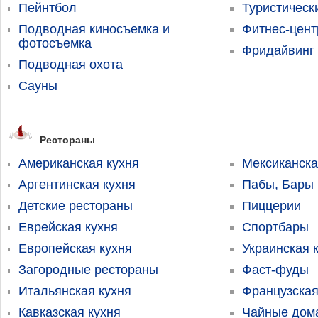
Пейнтбол
Туристичес
Подводная киносъемка и
Фитнес-цен
фотосъемка
Фридайвинг
Подводная охота
Сауны
Рестораны
Американская кухня
Мексиканска
Аргентинская кухня
Пабы, Бары
Детские рестораны
Пиццерии
Еврейская кухня
Спортбары
Европейская кухня
Украинская 
Загородные рестораны
Фаст-фуды
Итальянская кухня
Французская
Кавказская кухня
Чайные дома