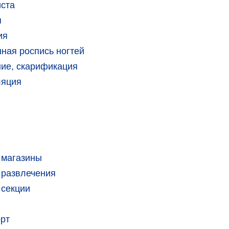
иста
я
ия
ная роспись ногтей
ие, скарификация
ляция
 магазины
 развлечения
 секции
орт