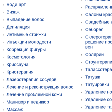
Боди-арт
Распрямлен
Визаж
Салоны кра
Выпадение волос
Свадебные и
Депиляция
Себорея
Интимные стрижки
Склеротерап
Инъекции молодости
решение пр
вен
Коррекция фигуры
Солярии
Косметология
Стоунтерап
Криосауна
Талассотер
Криотерапия
Татуаж
Лазеротерапия сосудов
Татуировки
Лечение и реконструкция волос
Удаление н
Лечение проблемной кожи
Удаление со
Маникюр и педикюр
Удаление та
Массаж