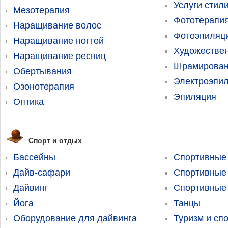
Услуги стил
Мезотерапия
Фототерапи
Наращивание волос
Фотоэпиляц
Наращивание ногтей
Художествен
Наращивание ресниц
Шрамирован
Обертывания
Электроэпи
Озонотерапия
Эпиляция
Оптика
Спорт и отдых
Бассейны
Спортивные
Дайв-сафари
Спортивные
Дайвинг
Спортивные
Йога
Танцы
Оборудование для дайвинга
Туризм и сп