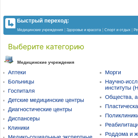
Быстрый переход:
|
|
|
Медицинские учреждения
Здоровье и красота
Спорт и отдых
Ре
Выберите категорию
Медицинские учреждения
Аптеки
Морги
Больницы
Научно-иссл
институты (
Госпиталя
Общества, а
Детские медицинские центры
Пластическа
Диагностические центры
Поликлиник
Диспансеры
Реабилитац
Клиники
Роддома и ж
Медико-социальные экспертные