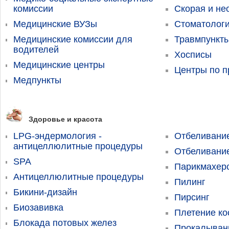
комиссии
Скорая и н
Медицинские ВУЗы
Стоматолог
Медицинские комиссии для
Травмпункт
водителей
Хосписы
Медицинские центры
Центры по 
Медпункты
Здоровье и красота
LPG-эндермология -
Отбеливание
антицеллюлитные процедуры
Отбеливани
SPA
Парикмахерс
Антицеллюлитные процедуры
Пилинг
Бикини-дизайн
Пирсинг
Биозавивка
Плетение ко
Блокада потовых желез
Прокалыван