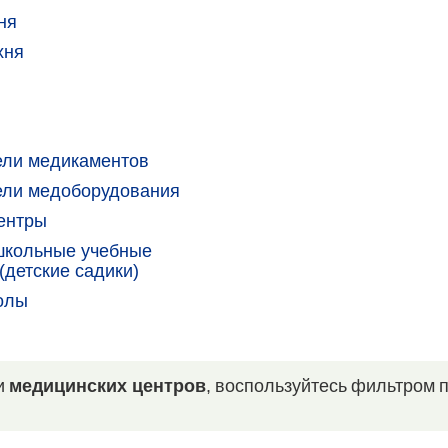
ня
хня
ели медикаментов
ели медоборудования
ентры
школьные учебные
(детские садики)
олы
и
медицинских центров
, воспользуйтесь фильтром 