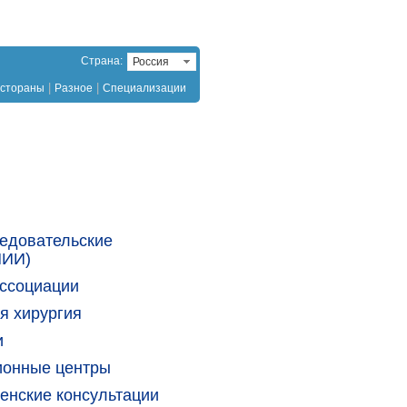
Страна:
Россия
|
|
стораны
Разное
Специализации
едовательские
НИИ)
ссоциации
я хирургия
и
ионные центры
енские консультации