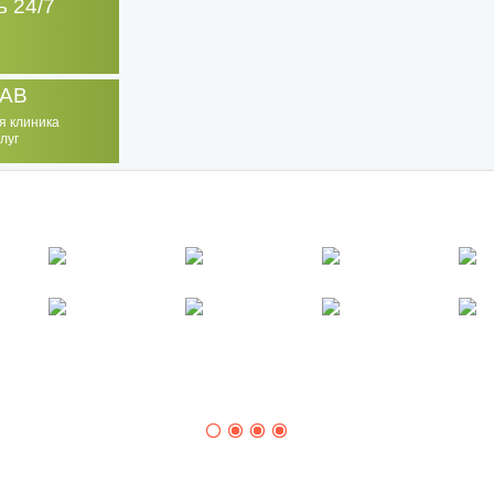
 24/7
AB
я клиника
луг