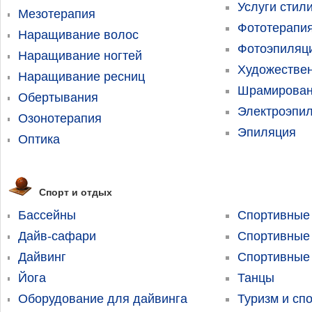
Услуги стил
Мезотерапия
Фототерапи
Наращивание волос
Фотоэпиляц
Наращивание ногтей
Художествен
Наращивание ресниц
Шрамирован
Обертывания
Электроэпи
Озонотерапия
Эпиляция
Оптика
Спорт и отдых
Бассейны
Спортивные
Дайв-сафари
Спортивные
Дайвинг
Спортивные
Йога
Танцы
Оборудование для дайвинга
Туризм и сп