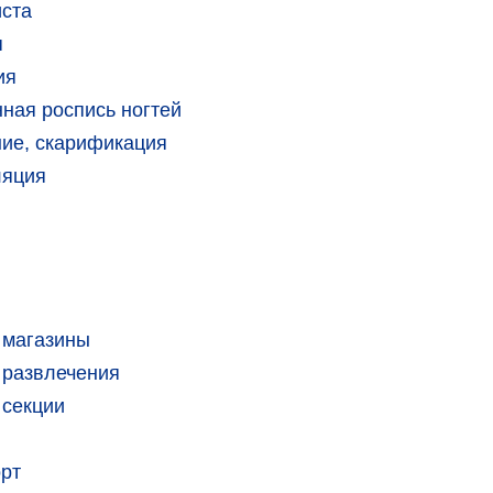
иста
я
ия
ная роспись ногтей
ие, скарификация
ляция
 магазины
 развлечения
 секции
орт