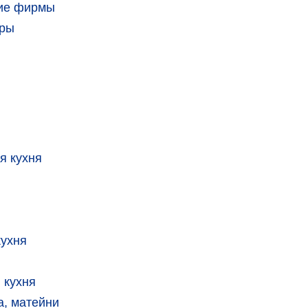
кие фирмы
тры
я кухня
кухня
 кухня
, матейни