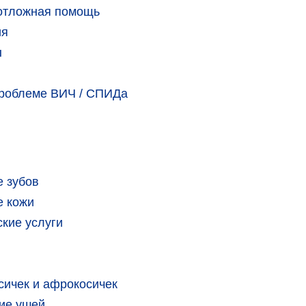
еотложная помощь
ия
ы
проблеме ВИЧ / СПИДа
 зубов
е кожи
кие услуги
сичек и афрокосичек
ие ушей