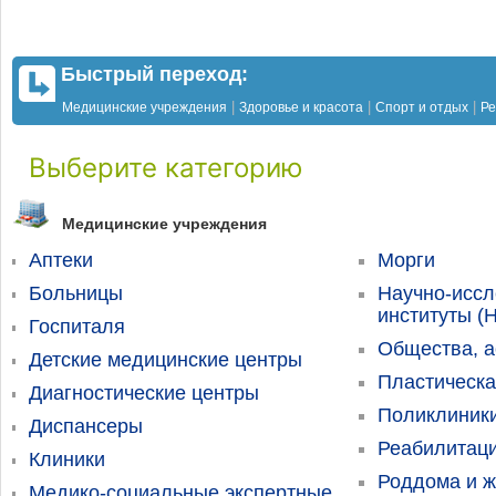
Быстрый переход:
|
|
|
Медицинские учреждения
Здоровье и красота
Спорт и отдых
Ре
Выберите категорию
Медицинские учреждения
Аптеки
Морги
Больницы
Научно-иссл
институты (
Госпиталя
Общества, а
Детские медицинские центры
Пластическа
Диагностические центры
Поликлиник
Диспансеры
Реабилитац
Клиники
Роддома и ж
Медико-социальные экспертные