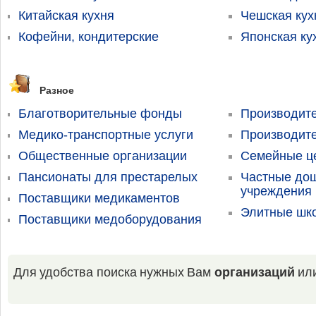
Китайская кухня
Чешская кух
Кофейни, кондитерские
Японская ку
Разное
Благотворительные фонды
Производит
Медико-транспортные услуги
Производит
Общественные организации
Семейные ц
Пансионаты для престарелых
Частные до
учреждения 
Поставщики медикаментов
Элитные шк
Поставщики медоборудования
Для удобства поиска нужных Вам
организаций
ил