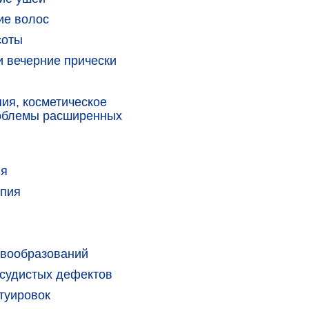
ие волос
соты
 вечерние прически
ия, косметическое
облемы расширенных
ия
апия
овообразований
судистых дефектов
туировок