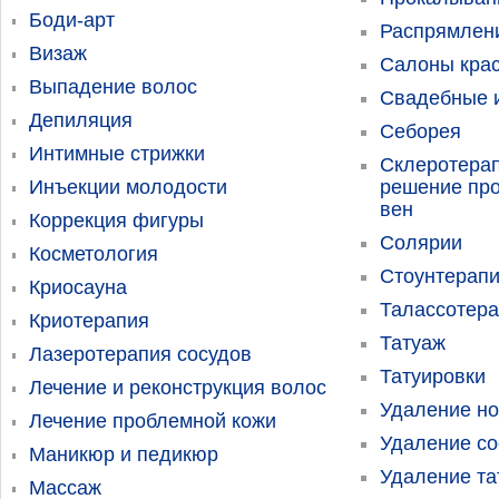
Боди-арт
Распрямлен
Визаж
Салоны кра
Выпадение волос
Свадебные и
Депиляция
Себорея
Интимные стрижки
Склеротерап
Инъекции молодости
решение пр
вен
Коррекция фигуры
Солярии
Косметология
Стоунтерап
Криосауна
Талассотер
Криотерапия
Татуаж
Лазеротерапия сосудов
Татуировки
Лечение и реконструкция волос
Удаление н
Лечение проблемной кожи
Удаление со
Маникюр и педикюр
Удаление та
Массаж