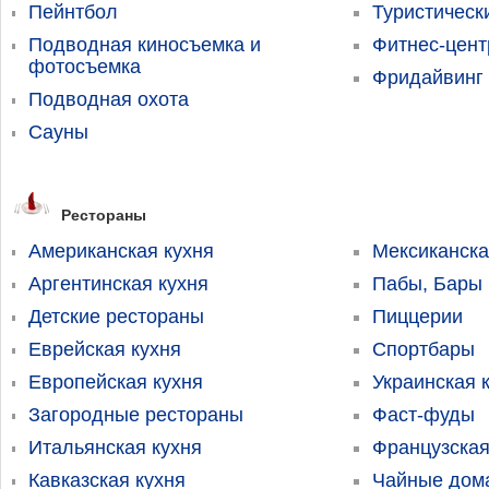
Пейнтбол
Туристичес
Подводная киносъемка и
Фитнес-цен
фотосъемка
Фридайвинг
Подводная охота
Сауны
Рестораны
Американская кухня
Мексиканска
Аргентинская кухня
Пабы, Бары
Детские рестораны
Пиццерии
Еврейская кухня
Спортбары
Европейская кухня
Украинская 
Загородные рестораны
Фаст-фуды
Итальянская кухня
Французская
Кавказская кухня
Чайные дома