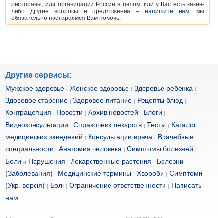
рестораны, или органицации России в целом, или у Вас есть какие-
либо другие вопросы и предложения –
напишите нам
, мы
обязательно постараемся Вам помочь.
Другие сервисы:
Мужское здоровье
Женское здоровье
Здоровье ребенка
|
|
|
Здоровое старение
Здоровое питание
Рецепты блюд
|
|
|
Контрацепция
Новости
Архив новостей
Блоги
|
|
|
|
Видеоконсультации
Справочник лекарств
Тесты
Каталог
|
|
|
медицинских заведений
Консультации врача
Врачебные
|
|
специальности
Анатомия человека
Симптомы болезней
|
|
|
Боли
Нарушения
Лекарственные растения
Болезни
и
|
|
(Заболевания)
Медицинские термины
Хвороби
Симптоми
|
|
|
(Укр. версія)
Болі
Ограничение ответственности
Написать
|
|
|
нам