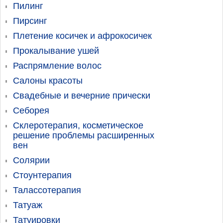
Пилинг
Пирсинг
Плетение косичек и афрокосичек
Прокалывание ушей
Распрямление волос
Салоны красоты
Свадебные и вечерние прически
Себорея
Склеротерапия, косметическое
решение проблемы расширенных
вен
Солярии
Стоунтерапия
Талассотерапия
Татуаж
Татуировки