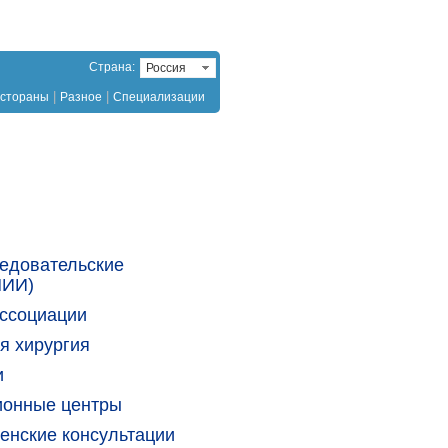
Страна:
Россия
|
|
стораны
Разное
Специализации
едовательские
НИИ)
ссоциации
я хирургия
и
ионные центры
енские консультации