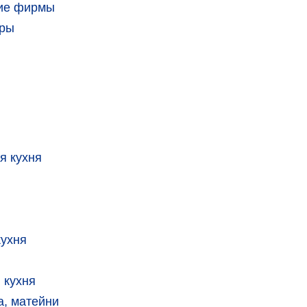
кие фирмы
тры
я кухня
кухня
 кухня
, матейни