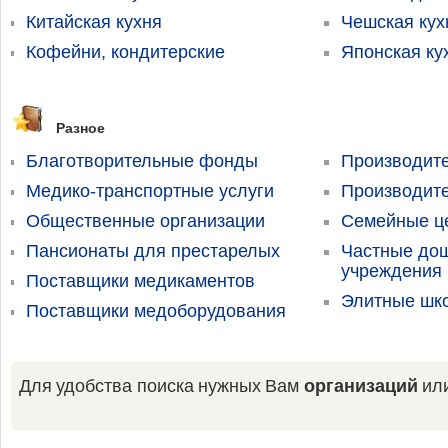
Китайская кухня
Чешская кух
Кофейни, кондитерские
Японская ку
Разное
Благотворительные фонды
Производит
Медико-транспортные услуги
Производит
Общественные организации
Семейные ц
Пансионаты для престарелых
Частные до
учреждения 
Поставщики медикаментов
Элитные шк
Поставщики медоборудования
Для удобства поиска нужных Вам
организаций
ил