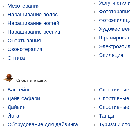
Услуги стил
Мезотерапия
Фототерапи
Наращивание волос
Фотоэпиляц
Наращивание ногтей
Художествен
Наращивание ресниц
Шрамирован
Обертывания
Электроэпи
Озонотерапия
Эпиляция
Оптика
Спорт и отдых
Бассейны
Спортивные
Дайв-сафари
Спортивные
Дайвинг
Спортивные
Йога
Танцы
Оборудование для дайвинга
Туризм и сп