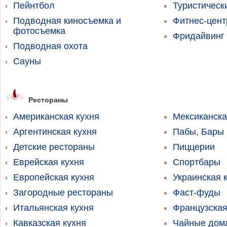
Пейнтбол
Туристичес
Подводная киносъемка и
Фитнес-цен
фотосъемка
Фридайвинг
Подводная охота
Сауны
Рестораны
Американская кухня
Мексиканска
Аргентинская кухня
Пабы, Бары
Детские рестораны
Пиццерии
Еврейская кухня
Спортбары
Европейская кухня
Украинская 
Загородные рестораны
Фаст-фуды
Итальянская кухня
Французская
Кавказская кухня
Чайные дома