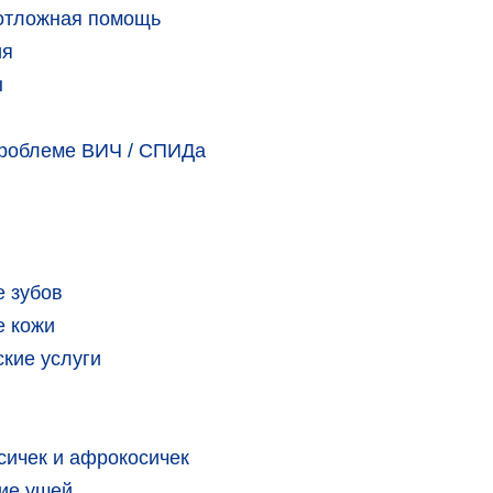
еотложная помощь
ия
ы
проблеме ВИЧ / СПИДа
 зубов
е кожи
кие услуги
сичек и афрокосичек
ие ушей