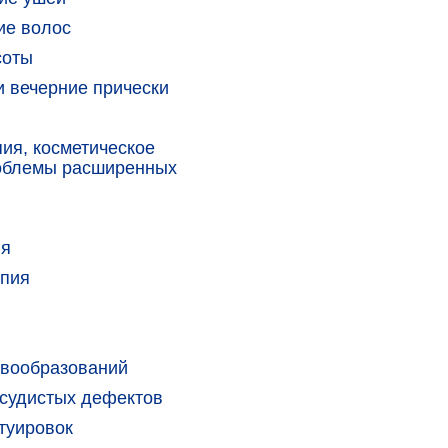
ие волос
соты
 вечерние прически
ия, косметическое
облемы расширенных
ия
апия
овообразований
судистых дефектов
туировок