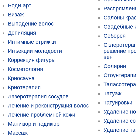
Боди-арт
Распрямлен
Визаж
Салоны кра
Выпадение волос
Свадебные и
Депиляция
Себорея
Интимные стрижки
Склеротерап
Инъекции молодости
решение пр
вен
Коррекция фигуры
Солярии
Косметология
Стоунтерап
Криосауна
Талассотер
Криотерапия
Татуаж
Лазеротерапия сосудов
Татуировки
Лечение и реконструкция волос
Удаление н
Лечение проблемной кожи
Удаление со
Маникюр и педикюр
Удаление та
Массаж