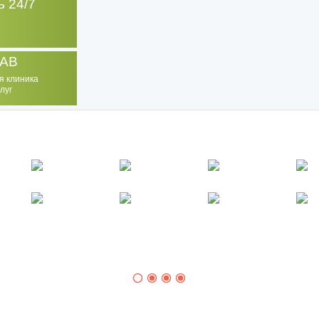
 24/7
AB
я клиника
луг