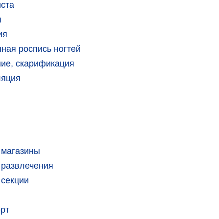
иста
я
ия
ная роспись ногтей
ие, скарификация
ляция
 магазины
 развлечения
 секции
орт