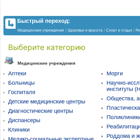
Быстрый переход:
|
|
|
Медицинские учреждения
Здоровье и красота
Спорт и отдых
Ре
Выберите категорию
Медицинские учреждения
Аптеки
Морги
Больницы
Научно-иссл
институты (
Госпиталя
Общества, а
Детские медицинские центры
Пластическа
Диагностические центры
Поликлиник
Диспансеры
Реабилитац
Клиники
Роддома и ж
Медико-социальные экспертные