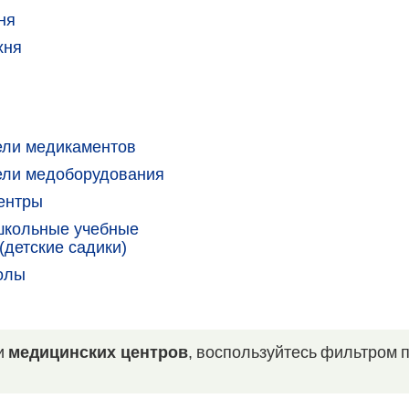
ня
хня
ели медикаментов
ели медоборудования
ентры
школьные учебные
(детские садики)
олы
и
медицинских центров
, воспользуйтесь фильтром 