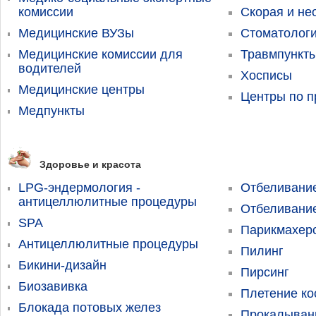
комиссии
Скорая и н
Медицинские ВУЗы
Стоматолог
Медицинские комиссии для
Травмпункт
водителей
Хосписы
Медицинские центры
Центры по 
Медпункты
Здоровье и красота
LPG-эндермология -
Отбеливание
антицеллюлитные процедуры
Отбеливани
SPA
Парикмахерс
Антицеллюлитные процедуры
Пилинг
Бикини-дизайн
Пирсинг
Биозавивка
Плетение ко
Блокада потовых желез
Прокалыван