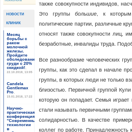
психолога
также совокупности индивидов, нас
Это группы
большие
,
к которым
НОВОСТИ
КЛИНИК
политические партии, различные кр
относят также совокупности лиц, и
Месяц
борьбы с
раком
безработные, инвалиды труда. Подо
молочной
железы.
Пройдите
обследование
Все разнообразие человеческих гр
груди с 20%
скидкой!
,
группы, как это сделал в начале пр
22.10.2018, 13:05
группы, в которых люди не только в
Candela
Gentlemax
близостью. Первичной группой Кули
Pro
,
15.01.2018, 17:22
которую он попадает. Семья играет
Научно-
стали называть первичными группам
практическая
конференция
солидарностью. В качестве пример
“Современные
технологии
в
коллег по работе. Принадлежность 