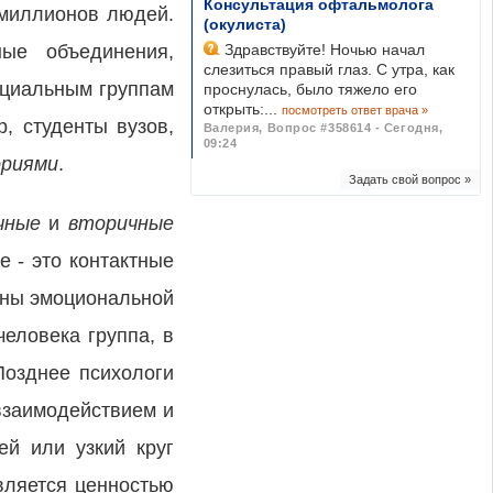
Консультация офтальмолога
 миллионов людей.
(окулиста)
ные объединения,
Здравствуйте! Ночью начал
слезиться правый глаз. С утра, как
оциальным группам
проснулась, было тяжело его
открыть:...
посмотреть ответ врача »
, студенты вузов,
Валерия
,
Вопрос #358614 - Сегодня,
09:24
ориями
.
Задать свой вопрос »
ичные
и
вторичные
е - это контактные
нены эмоциональной
еловека группа, в
Позднее психологи
взаимодействием и
ей или узкий круг
вляется ценностью