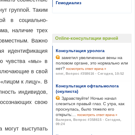
Гемодиализ
нут группой. Таким
пой в социально-
зма, наличие трех
Online-консультации врачей
совместным. Важно
ая идентификация
Консультация уролога
заметил увеличенные вены на
ию чувства «мы» в
половом органе, это нормально или
нет?
посмотреть ответ врача »
включающие в свой
олег
,
Вопрос #358616 - Сегодня, 10:52
«лицом к лицу». В
Консультация офтальмолога
пность индивидов,
(окулиста)
Здравствуйте! Ночью начал
 осознающих свою
слезиться правый глаз. С утра, как
проснулась, было тяжело его
открыть:...
посмотреть ответ врача »
Валерия
,
Вопрос #358615 - Сегодня,
09:24
а могут выступать