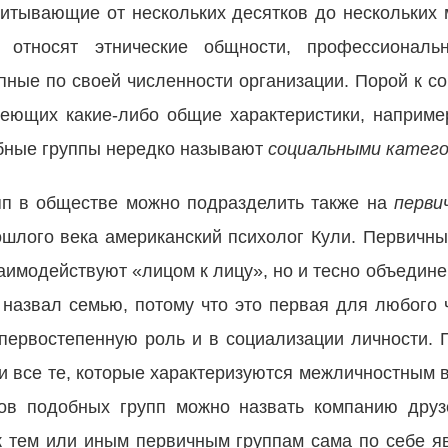
читывающие от нескольких десятков до нескольких
 относят этнические общности, профессиональ
упные по своей численности организации. Порой к с
меющих какие-либо общие характеристики, например
бные группы нередко называют
социальными катег
упп в обществе можно подразделить также на
перв
ошлого века американский психолог Кули. Первичны
заимодействуют «лицом к лицу», но и тесно объеди
 назвал семью, потому что это первая для любого ч
 первостепенную роль и в социализации личности. 
и все те, которые характеризуются межличностным 
ов подобных групп можно назвать компанию друз
к тем или иным первичным группам сама по себе я