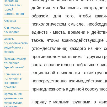
Насколько
счастлив ваш
действия, чтобы помочь пострадавши
город?
(фотогалерея)
образом, для того, чтобы какая
Аюрведа
психологическом смысле, необходи
Клиническая
единств - места, времени и дейст
психология
Основы
также, чтобы взаимодействующие 
психологического
воздействия в
(отождествление) каждого из них 
клинике
противоположность «им» - другим г
Психологичекие
отношения
состав сравнительно небольшое чис
"врач-больной"
социальной психологии такие груп
Клиническая
психология в
непосредственно взаимодействующ
экспертной
практике
принадлежность к данной совокупнос
Организация
деятельности
Наряду с малыми группами, в каче
клинического