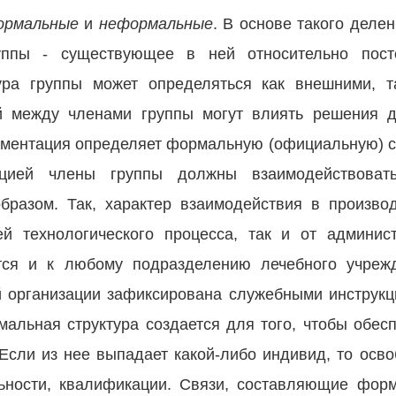
ормальные
и
неформальные
.
В основе такого делен
руппы - существующее в ней относительно пост
ура группы может определяться как внешними, т
й между членами группы могут влиять решения д
ламентация определяет формальную (официальную) ст
тацией члены группы должны взаимодействоват
разом. Так, характер взаимодействия в произво
ей технологического процесса, так и от админис
тся и к любому подразделению лечебного учреж
 организации зафиксирована служебными инструкц
альная структура создается для того, чтобы обес
Если из нее выпадает какой-либо индивид, то осв
льности, квалификации. Связи, составляющие форм