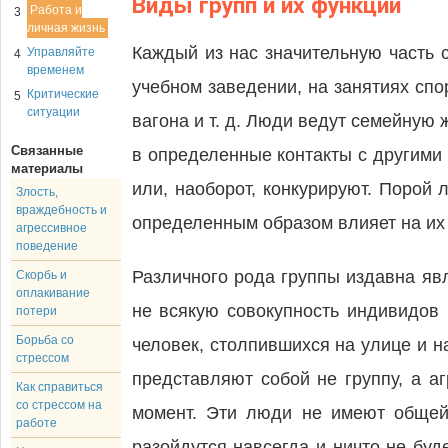
Виды групп и их функции
Работа и
3
личная жизнь
Каждый из нас значительную часть 
Управляйте
4
временем
учебном заведении, на занятиях сп
Критические
5
ситуации
вагона и т. д. Люди ведут семейную 
Связанные
в определенные контакты с другими 
материалы
или, наоборот, конкурируют. Порой 
Злость,
враждебность и
определенным образом влияет на их 
агрессивное
поведение
Различного рода группы издавна яв
Скорбь и
оплакивание
не всякую совокупность индивидов 
потери
Борьба со
человек, столпившихся на улице и 
стрессом
представляют собой не группу, а а
Как справиться
со стрессом на
момент. Эти люди не имеют общей 
работе
разойдутся навсегда и ничто не бу