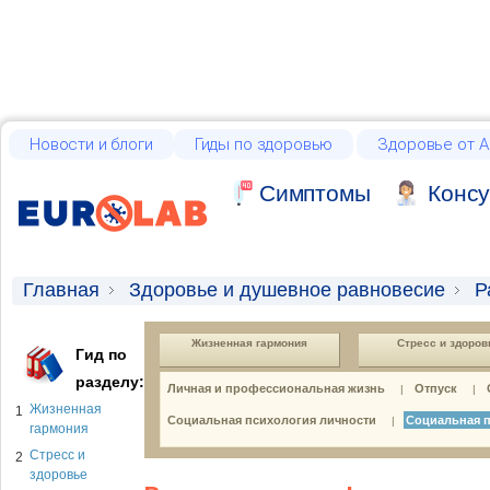
Новости и блоги
Гиды по здоровью
Здоровье от А
Cимптомы
Консу
Главная
Здоровье и душевное равновесие
Р
Жизненная гармония
Стресс и здоров
Гид по
разделу:
Личная и профессиональная жизнь
Отпуск
|
|
Жизненная
1
Социальная психология личности
Социальная п
|
гармония
Стресс и
2
здоровье