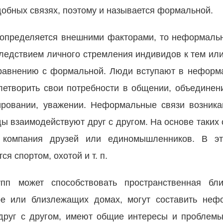
добных связях, поэтому и называется формальной.
 определяется внешними факторами, то неформальн
ледствием личного стремления индивидов к тем или
сравнению с формальной. Люди вступают в нефор
влетворить свои потребности в общении, объединени
ировании, уважении. Неформальные связи возника
иды взаимодействуют друг с другом. На основе таких
 компания друзей или единомышленников. В э
я спортом, охотой и т. п.
пп может способствовать пространственная бли
е или близлежащих домах, могут составить нефо
 друг с другом, имеют общие интересы и проблем