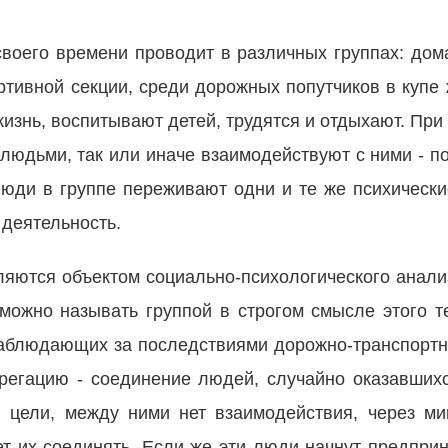
своего времени проводит в различных группах: дома
ортивной секции, среди дорожных попутчиков в купе
жизнь, воспитывают детей, трудятся и отдыхают. При
людьми, так или иначе взаимодействуют с ними - п
люди в группе переживают одни и те же психически
деятельность.
ляются объектом социально-психологического анали
можно называть группой в строгом смысле этого т
наблюдающих за последствиями дорожно-транспортн
грегацию - соединение людей, случайно оказавших
цели, между ними нет взаимодействия, через ми
дет их соединять. Если же эти люди начнут предпри