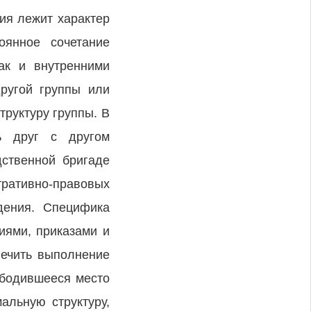
ия лежит характер
оянное сочетание
ак и внутренними
ругой группы или
руктуру группы. В
ь друг с другом
дственной бригаде
тративно-правовых
дения. Специфика
иями, приказами и
печить выполнение
ободившееся место
альную структуру,