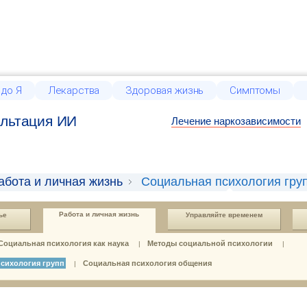
 до Я
Лекарства
Здоровая жизнь
Симптомы
льтация ИИ
Лечение наркозависимости
абота и личная жизнь
Социальная психология гру
Работа и личная жизнь
ье
Управляйте временем
Социальная психология как наука
Методы социальной психологии
|
|
сихология групп
Социальная психология общения
|