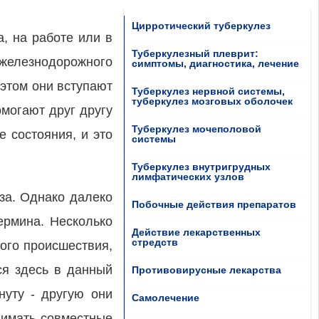
Цирротический туберкулез
, на работе или в
Туберкулезный плеврит:
 железнодорожного
симптомы, диагностика, лечение
 этом они вступают
Туберкулез нервной системы,
туберкулез мозговых оболочек
омогают друг другу
Туберкулез мочеполовой
е состояния, и это
системы
Туберкулез внутригрудных
лимфатических узлов
за. Однако далеко
Побочные действия препаратов
ермина. Несколько
Действие лекарственных
стредств
ого происшествия,
ся здесь в данный
Противовирусные лекарства
нуту - другую они
Самолечение
нимать совместные