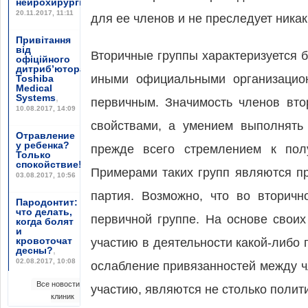
нейрохирургии”
,
20.11.2017, 11:11
для ее членов и не преследует никак
Привітання
від
Вторичные группы характеризуется 
офіційного
дитриб’ютора
иными официальными организацио
Toshiba
Medical
Systems
,
первичным. Значимость членов вто
10.08.2017, 14:09
свойствами, а умением выполнять
Отравление
у ребенка?
прежде всего стремлением к полу
Только
спокойствие!
,
Примерами таких групп являются п
03.08.2017, 10:56
партия. Возможно, что во вторич
Пародонтит:
что делать,
первичной группе. На основе свои
когда болят
и
кровоточат
участию в деятельности какой-либо
десны?
,
02.08.2017, 10:08
ослабление привязанностей между ч
Все новости
участию, являются не столько полит
клиник