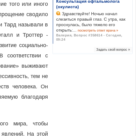
Консультация офтальмолога
ие того или иного
(окулиста)
упрощение сводило
Здравствуйте! Ночью начал
слезиться правый глаз. С утра, как
и Тард называли в
проснулась, было тяжело его
открыть:...
посмотреть ответ врача »
угалл и Троттер -
Валерия
,
Вопрос #358614 - Сегодня,
09:24
звитие социально-
Задать свой вопрос »
В соответствии с
вование» выживают
ссивность, тем не
ств человека. Он
ляемую благодаря
ого мира, чтобы
 явлений. На этой