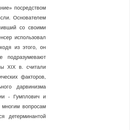
ание» посредством
ысли. Основателем
пивший со своими
нсер использовал
ходя из этого, он
е подразумевают
ы XIX в. считали
ческих факторов,
ьного дарвинизма
ии - Гумплович и
о многим вопросам
ся детерминантой