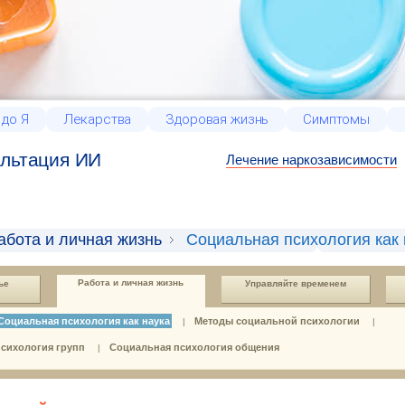
 до Я
Лекарства
Здоровая жизнь
Симптомы
льтация ИИ
Лечение наркозависимости
абота и личная жизнь
Социальная психология как 
Работа и личная жизнь
ье
Управляйте временем
Социальная психология как наука
Методы социальной психологии
|
|
сихология групп
Социальная психология общения
|