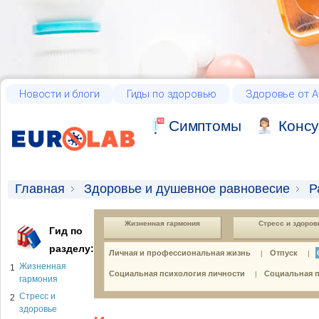
Новости и блоги
Гиды по здоровью
Здоровье от А
Cимптомы
Консу
Главная
Здоровье и душевное равновесие
Р
Жизненная гармония
Стресс и здоров
Гид по
разделу:
Личная и профессиональная жизнь
Отпуск
|
|
Жизненная
1
Социальная психология личности
Социальная п
|
гармония
Стресс и
2
здоровье