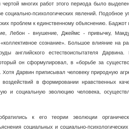
 чертой многих работ этого периода было выделен
е социально-психологических явлений. Подобное 
ских проблем к единственному объяснению. Баджот 
ие, Лебон - внушение, Джеймс - привычку, Макд
 «коллективное сознание». Большое влияние на ра
руды английского естествоиспытателя Дарвина. 
который он сформулировал, в «борьбе за сущест
 Хотя Дарвин приписывал человеку природную агре
 воздействий в формировании нравственных каче
ную и социальную эволюцию человека, осуществ
обратились к его теории эволюции органическ
ъяснения социальных и социально-психологических