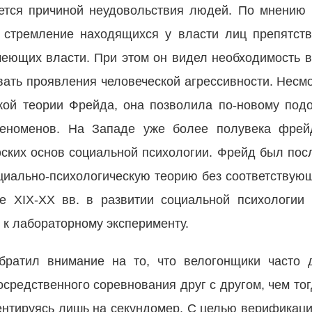
ется причиной неудовольствия людей. По мнению
 стремление находящихся у власти лиц препятств
еющих власти. При этом он видел необходимость в
вать проявления человеческой агрессивности. Несм
кой теории Фрейда, она позволила по-новому под
феноменов. На Западе уже более полувека фрей
ских основ социальной психологии. Фрейд был пос
циально-психологическую теорию без соответствую
е XIX-XX вв. в развитии социальной психологии 
 к лабораторному эксперименту.
братил внимание на то, что велогонщики часто 
осредственного соревнования друг с другом, чем тог
ентируясь лишь на секундомер. С целью верификаци