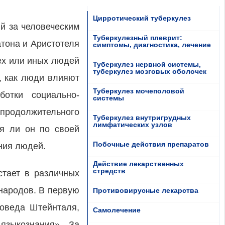
Цирротический туберкулез
й за человеческим
Туберкулезный плеврит:
тона и Аристотеля
симптомы, диагностика, лечение
ех или иных людей
Туберкулез нервной системы,
туберкулез мозговых оболочек
, как люди влияют
Туберкулез мочеполовой
отки социально-
системы
продолжительного
Туберкулез внутригрудных
лимфатических узлов
ся ли он по своей
Побочные действия препаратов
ния людей.
Действие лекарственных
стредств
стает в различных
народов. В первую
Противовирусные лекарства
коведа Штейнталя,
Самолечение
языкознания». За