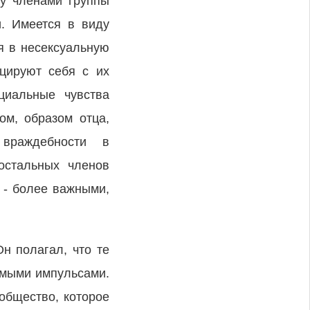
ду членами группы
и. Имеется в виду
я в несексуальную
цируют себя с их
циальные чувства
ом, образом отца,
 враждебности в
остальных членов
 - более важными,
н полагал, что те
емыми импульсами.
 общество, которое