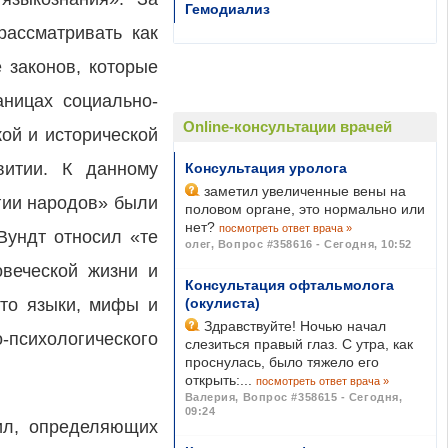
Гемодиализ
рассматривать как
 законов, которые
аницах социально-
Online-консультации врачей
ой и исторической
витии. К данному
Консультация уролога
заметил увеличенные вены на
гии народов» были
половом органе, это нормально или
нет?
посмотреть ответ врача »
Вундт относил «те
олег
,
Вопрос #358616 - Сегодня, 10:52
овеческой жизни и
Консультация офтальмолога
что языки, мифы и
(окулиста)
Здравствуйте! Ночью начал
сихологического
слезиться правый глаз. С утра, как
проснулась, было тяжело его
открыть:...
посмотреть ответ врача »
Валерия
,
Вопрос #358615 - Сегодня,
09:24
сил, определяющих