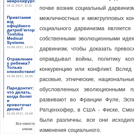
нейрохирургии”
,
20.11.2017, 11:11
почве возник социальный дарвиниз
Привітання
межличностных и межгрупповых кон
від
офіційного
социального дарвинизма является
дитриб’ютора
Toshiba
собственными эволюционными идея
Medical
Systems
,
10.08.2017, 14:09
дарвинизм, чтобы доказать превос
оправдывал войны, политику ко
Отравление
у ребенка?
Только
конкуренцию или конфликт. Вслед
спокойствие!
,
03.08.2017, 10:56
расовые, этнические, национальн
Пародонтит:
обусловленных эволюционными пр
что делать,
когда болят
развивают во Франции Фуле, Эспи
и
кровоточат
десны?
,
Ратценхофер, в США - Фиске, Смол
02.08.2017, 10:08
были различны, все они исходили
Все новости
клиник
изменения социального.