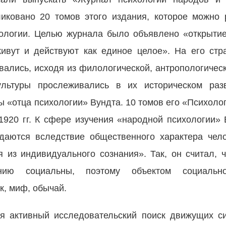
иковано 20 томов этого издания, которое можно 
ологии. Целью журнала было объявлено «открытие
ивут и действуют как единое целое». На его стр
вались, исходя из филологической, антропологическ
ультуры прослеживались в их историческом раз
ы «отца психологии» Вундта. 10 томов его «Психоло
1920 гг. К сфере изучения «народной психологии» 
здаются вследствие общественного характера чел
 из индивидуального сознания». Так, он считал, 
ю социальны, поэтому объектом социально-п
к, миф, обычай.
ся активный исследовательский поиск движущих 