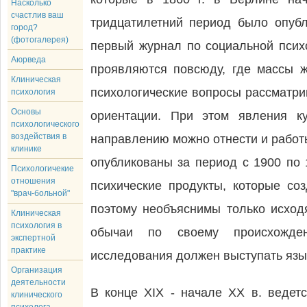
Насколько
счастлив ваш
тридцатилетний период было опубл
город?
(фотогалерея)
первый журнал по социальной псих
Аюрведа
проявляются повсюду, где массы ж
Клиническая
психологические вопросы рассматри
психология
Основы
ориентации. При этом явления к
психологического
воздействия в
направлению можно отнести и работ
клинике
опубликованы за период с 1900 по 
Психологичекие
отношения
психические продукты, которые со
"врач-больной"
поэтому необъяснимы только исходя
Клиническая
психология в
обычаи по своему происхождени
экспертной
практике
исследования должен выступать язы
Организация
деятельности
В конце XIX - начале XX в. ведет
клинического