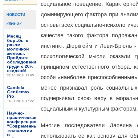
психолога
социальное поведение. Характерной
доминирующего фактора при анализ
НОВОСТИ
КЛИНИК
основы всех социально-психологиче
качестве такого фактора подражан
Месяц
борьбы с
раком
инстинкт, Дюркгейм и Леви-Брюль -
молочной
железы.
психологической мысли оказали т
Пройдите
обследование
груди с 20%
принципом естественного отбора, 
скидкой!
,
22.10.2018, 13:05
особи «наиболее приспособленные».
менее признавал роль социальных
Candela
Gentlemax
Pro
,
подчеркивал свою веру в мораль
15.01.2018, 17:22
социальным и культурным факторам.
Научно-
практическая
конференция
Многие последователи Дарвина 
“Современные
технологии
в
использовать ее как основу для об