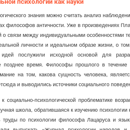
ьной психологии как науки
огического знания можно считать анализ наблюдени
ах философов античности. Уже в произведениях Пла
й о связи между индивидуальными особенностями т
еальной личности и идеальном образе жизни, о том
 идей послужили исходной основой для разраб
ее позднее время. Философы прошлого в течение 
мание на том, какова сущность человека, являет
тсюда и выводились источники социального поведе
 к социально-психологической проблематике возра
аучная школа, обратившаяся к изучению психологии 
ь труды по психологии философа Лацаруса и язы
чали выпускать «Журнал психологии народов и 