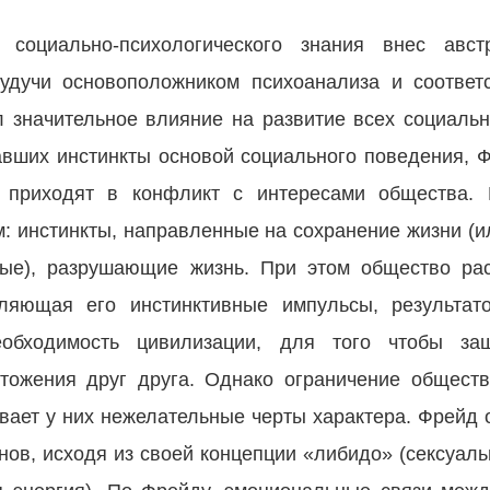
оциально-психологического знания внес австр
Будучи основоположником психоанализа и соответ
 значительное влияние на развитие всех социальн
тавших инстинкты основой социального поведения, Ф
 приходят в конфликт с интересами общества. 
м: инстинкты, направленные на сохранение жизни (и
ные), разрушающие жизнь. При этом общество ра
ляющая его инстинктивные импульсы, результат
еобходимость цивилизации, для того чтобы за
чтожения друг друга. Однако ограничение общест
ает у них нежелательные черты характера. Фрейд 
ов, исходя из своей концепции «либидо» (сексуаль