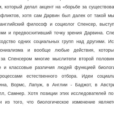
м, который делал акцент на «борьбе за существов
фликтов, хотя сам Дарвин был далек от такой м
 английский философ и социолог Спенсер, высту
ми и предвосхитивший точку зрения Дарвина. Спе
ходство одних социальных групп над другими. Ис
лониализма и вообще любые действия, которы
 за Спенсером многие мыслители второй половин
ые и классовые различия людей функцией биологи
оцессами естественного отбора. Идеи социал
на, Вормс, Лапуж, в Англии - Баджот, в Австр
л, Самнер. Хотя позиции этих исследователей п
 из того, что биологическое изменение являет