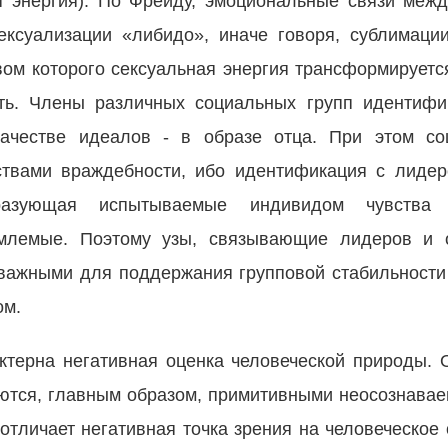
 энергия). По Фрейду, эмоциональные связи меж
ксуализации «либидо», иначе говоря, сублимаци
вом которого сексуальная энергия трансформируетс
ть. Члены различных социальных групп идентифи
ачестве идеалов - в образе отца. При этом со
твами враждебности, ибо идентификация с лидер
разующая испытываемые индивидом чувства
емлемые. Поэтому узы, связывающие лидеров и 
 важными для поддержания групповой стабильности
ом.
терна негативная оценка человеческой природы. О
ются, главным образом, примитивными неосознава
отличает негативная точка зрения на человеческое