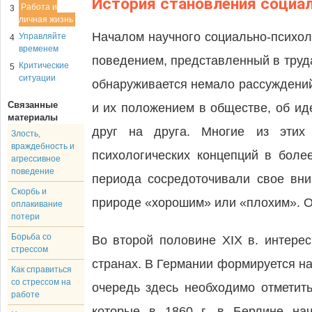
История становления социал
Работа и
3
личная жизнь
Началом научного социально-психол
Управляйте
4
временем
поведением, представленный в труд
Критические
5
ситуации
обнаруживается немало рассуждени
Связанные
и их положением в обществе, об ид
материалы
друг на друга. Многие из этих
Злость,
враждебность и
психологических концепций в бол
агрессивное
поведение
периода сосредоточивали свое вни
Скорбь и
природе «хорошим» или «плохим». О
оплакивание
потери
Борьба со
Во второй половине XIX в. интерес
стрессом
странах. В Германии формируется н
Как справиться
со стрессом на
очередь здесь необходимо отметит
работе
которые в 1860 г. в Берлине на